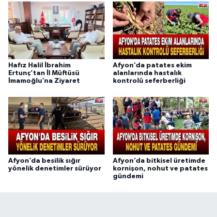
Hafız Halil İbrahim
Afyon’da patates ekim
Ertunç’tan İl Müftüsü
alanlarında hastalık
İmamoğlu’na Ziyaret
kontrolü seferberliği
Afyon’da besilik sığır
Afyon’da bitkisel üretimde
yönelik denetimler sürüyor
kornişon, nohut ve patates
gündemi