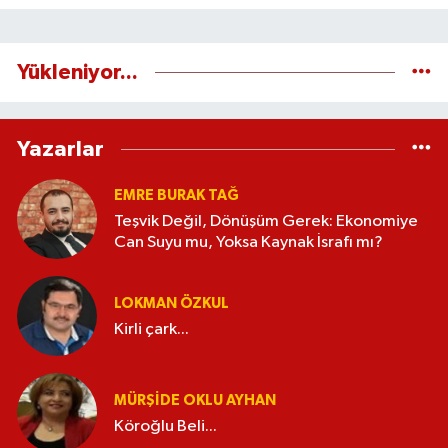
Yükleniyor...
Yazarlar
EMRE BURAK TAĞ
Teşvik Değil, Dönüşüm Gerek: Ekonomiye
Can Suyu mu, Yoksa Kaynak İsrafı mı?
LOKMAN ÖZKUL
Kirli çark...
MÜRŞIDE OKLU AYHAN
Köroğlu Beli...