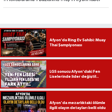
Afyon’da Ring Ev Sahibi: Muay
Thai Şampiyonası
LGS sonucu Afyon'daki Fen
Liselerinde lider değişti!..
Afyon'da mezarlıktaki ölümle
ilgili olayın detayları belli oldu