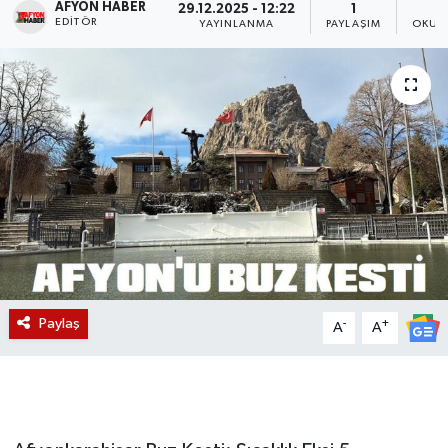
AFYON HABER
29.12.2025 - 12:22
1
EDITÖR
YAYINLANMA
PAYLAŞIM
OKUN
Magazin
Etkinlikler
Paylaş
-
+
A
A