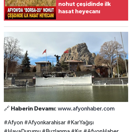
nohut çeşidinde ilk
hasat heyecanı
🔗
Haberin Devamı:
www.afyonhaber.com
#Afyon #Afyonkarahisar #KarYağışı
#HavaDurumu #Buzlanma #Kış #AfyonHaber