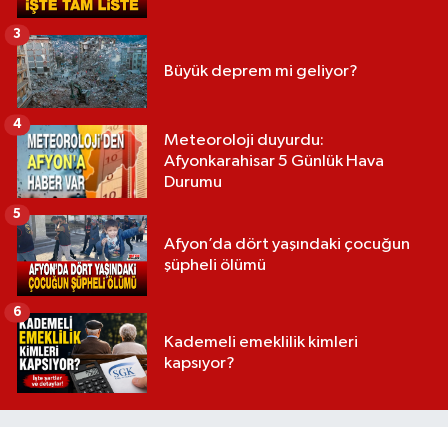
3
Büyük deprem mi geliyor?
4
Meteoroloji duyurdu:
Afyonkarahisar 5 Günlük Hava
Durumu
5
Afyon’da dört yaşındaki çocuğun
şüpheli ölümü
6
Kademeli emeklilik kimleri
kapsıyor?