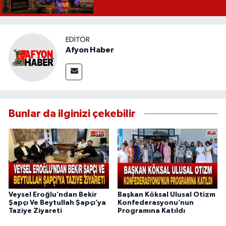
EDITÖR
Afyon Haber
Bunlar da ilginizi çekebilir
Veysel Eroğlu’ndan Bekir
Başkan Köksal Ulusal Otizm
Şapçı Ve Beytullah Şapçı’ya
Konfederasyonu’nun
Taziye Ziyareti
Programına Katıldı