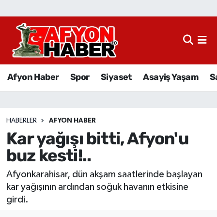
Afyon Haber
Siyaset
Afyon Haber
Spor
Siyaset
Asayiş Yaşam
S
Spor
Asayiş Yaşam
HABERLER
AFYON HABER
Kar yağışı bitti, Afyon'u
Sağlık
buz kesti!..
Eğitim
Afyonkarahisar, dün akşam saatlerinde başlayan
Sivil Toplum
kar yağışının ardından soğuk havanın etkisine
girdi.
Ekonomi