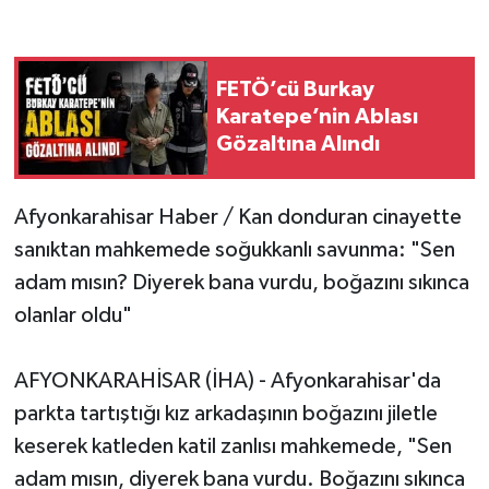
FETÖ’cü Burkay
Karatepe’nin Ablası
Gözaltına Alındı
Afyonkarahisar Haber / Kan donduran cinayette
sanıktan mahkemede soğukkanlı savunma: "Sen
adam mısın? Diyerek bana vurdu, boğazını sıkınca
olanlar oldu"
AFYONKARAHİSAR (İHA) - Afyonkarahisar'da
parkta tartıştığı kız arkadaşının boğazını jiletle
keserek katleden katil zanlısı mahkemede, "Sen
adam mısın, diyerek bana vurdu. Boğazını sıkınca