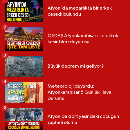
1
Afyon'da mezarlıkta bir erkek
cesedi bulundu
2
OEDAŞ Afyonkarahisar ili elektrik
kesintileri duyurusu
3
Büyük deprem mi geliyor?
4
Meteoroloji duyurdu:
Afyonkarahisar 5 Günlük Hava
Durumu
5
Afyon’da dört yaşındaki çocuğun
şüpheli ölümü