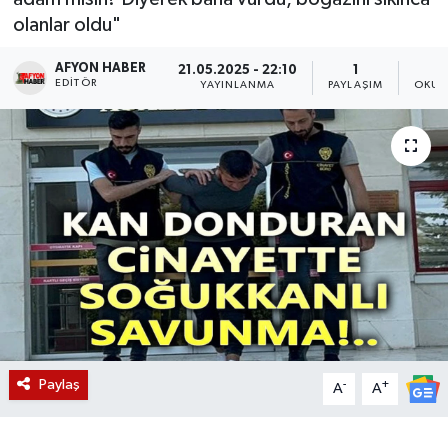
olanlar oldu"
Magazin
AFYON HABER
21.05.2025 - 22:10
1
EDITÖR
Etkinlikler
YAYINLANMA
PAYLAŞIM
OKUN
Paylaş
-
+
A
A