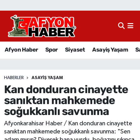
Afyon Haber
Siyaset
Afyon Haber
Spor
Siyaset
Asayiş Yaşam
S
Spor
Asayiş Yaşam
HABERLER
ASAYIŞ YAŞAM
Kan donduran cinayette
Sağlık
sanıktan mahkemede
Eğitim
soğukkanlı savunma
Sivil Toplum
Afyonkarahisar Haber / Kan donduran cinayette
sanıktan mahkemede soğukkanlı savunma: "Sen
Ekonomi
adam mısın? Diyerek bana vurdu, boğazını sıkınca