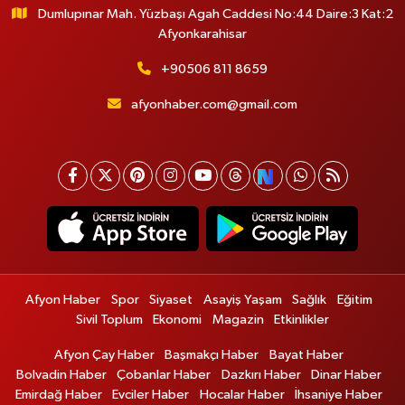
Dumlupınar Mah. Yüzbaşı Agah Caddesi No:44 Daire:3 Kat:2
Afyonkarahisar
+90506 811 8659
afyonhaber.com@gmail.com
Afyon Haber
Spor
Siyaset
Asayiş Yaşam
Sağlık
Eğitim
Sivil Toplum
Ekonomi
Magazin
Etkinlikler
Afyon Çay Haber
Başmakçı Haber
Bayat Haber
Bolvadin Haber
Çobanlar Haber
Dazkırı Haber
Dinar Haber
Emirdağ Haber
Evciler Haber
Hocalar Haber
İhsaniye Haber