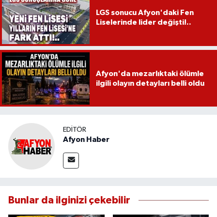
LGS sonucu Afyon'daki Fen
Liselerinde lider değişti!..
Afyon'da mezarlıktaki ölümle
ilgili olayın detayları belli oldu
EDITÖR
Afyon Haber
Bunlar da ilginizi çekebilir