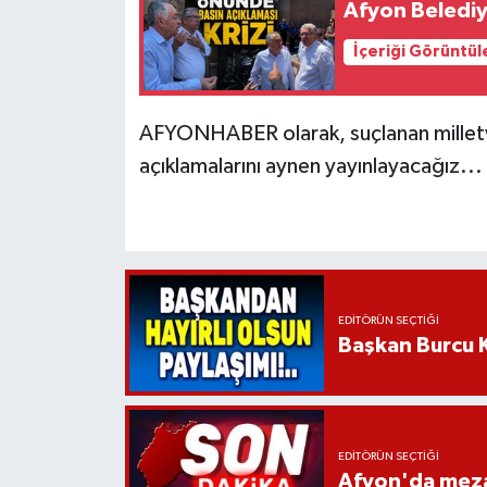
Afyon Belediy
İçeriği Görüntül
AFYONHABER olarak, suçlanan milletveki
açıklamalarını aynen yayınlayacağız...
EDITÖRÜN SEÇTIĞI
Başkan Burcu K
EDITÖRÜN SEÇTIĞI
Afyon'da mezar