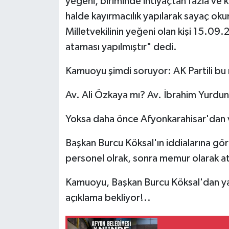
yeğeni, biriminde ihtiyaçtan fazla ve
halde kayırmacılık yapılarak sayaç oku
Milletvekilinin yeğeni olan kişi 15.0
ataması yapılmıştır" dedi.
Kamuoyu şimdi soruyor: AK Partili bu m
Av. Ali Özkaya mı? Av. İbrahim Yurdu
Yoksa daha önce Afyonkarahisar'dan ve
Başkan Burcu Köksal'ın iddialarına gö
personel olrak, sonra memur olarak ata
Kamuoyu, Başkan Burcu Köksal'dan ya d
açıklama bekliyor!..