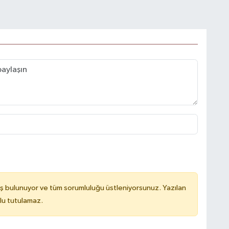
ş bulunuyor ve tüm sorumluluğu üstleniyorsunuz. Yazılan
lu tutulamaz.