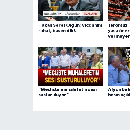
Hakan Şeref Olgun: Vicdanım
Terörsüz 
rahat, başım dik!..
yasa öner
vermeyen
“Mecliste muhalefetin sesi
Afyon Bel
susturuluyor”
basın açık