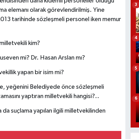
 kendisinden daha kıdemli personeller olduğu
3
ma elemanı olarak görevlendirilmiş. Yine
9.2013 tarihinde sözleşmeli personel iken memur
4
illetvekili kim?
nuseven mi? Dr. Hasan Arslan mı?
5
killik yapan bir isim mi?
re, yeğenini Belediyede önce sözleşmeli
masını yaptıran milletvekili hangisi?..
6
a suçlama yapılan ilgili milletvekilinden