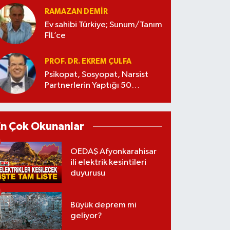
RAMAZAN DEMİR
Ev sahibi Türkiye; Sunum/Tanım
FİL’ce
PROF. DR. EKREM ÇULFA
Psikopat, Sosyopat, Narsist
Partnerlerin Yaptığı 50
Manipülasyon
En Çok Okunanlar
OEDAŞ Afyonkarahisar
ili elektrik kesintileri
duyurusu
Büyük deprem mi
geliyor?