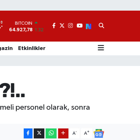
BITCOIN
64.927,78
1.32
°
7
DOLAR
47,5894
0.08
EURO
azin
Etkinlikler
55,0398
-0.02
STERLİN
64,1581
0.16
GRAM ALTIN
6527.85
0.54
!..
BİST100
13.703
11
meli personel olarak, sonra
-
+
A
A