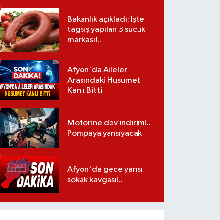
Bakanlık açıkladı: İşte
tağşiş yapılan 3 sucuk
markası!..
Afyon'da Aileler
Arasındaki Husumet
Kanlı Bitti
Motorine dev indirim!..
Pompaya yansıyacak
Afyon'da gece yarısı
sokak kavgası!..