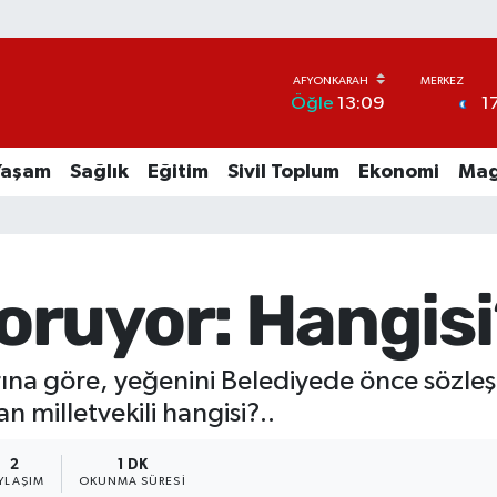
1
Öğle
13:09
Yaşam
Sağlık
Eğitim
Sivil Toplum
Ekonomi
Mag
ruyor: Hangisi?
rına göre, yeğenini Belediyede önce sözleş
 milletvekili hangisi?..
2
1 DK
YLAŞIM
OKUNMA SÜRESI