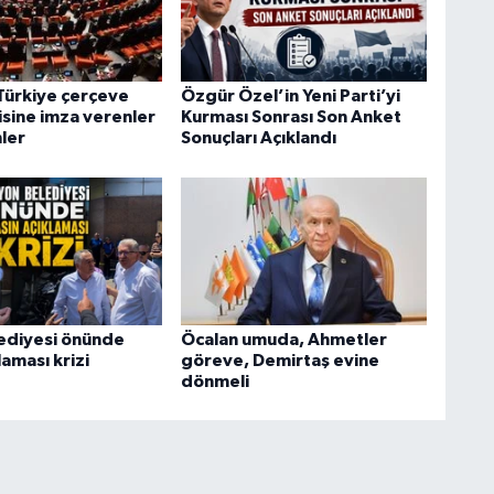
Türkiye çerçeve
Özgür Özel’in Yeni Parti’yi
isine imza verenler
Kurması Sonrası Son Anket
ler
Sonuçları Açıklandı
ediyesi önünde
Öcalan umuda, Ahmetler
laması krizi
göreve, Demirtaş evine
dönmeli