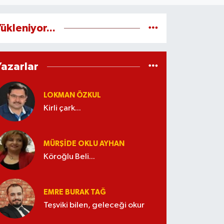
ükleniyor...
Yazarlar
LOKMAN ÖZKUL
Kirli çark...
MÜRŞIDE OKLU AYHAN
Köroğlu Beli...
EMRE BURAK TAĞ
Teşviki bilen, geleceği okur