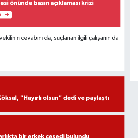
esi önünde basın açıklaması krizi
e
linin cevabını da, suçlanan ilgili çalışanın da
öksal, "Hayırlı olsun" dedi ve paylaştı
lıkta bir erkek cesedi bulundu