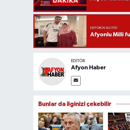
EDITÖRÜN SEÇTIĞI
Afyonlu Milli 
EDITÖR
Afyon Haber
Bunlar da ilginizi çekebilir