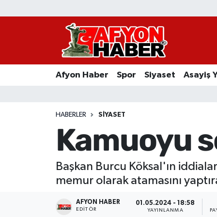
Afyon Haber
Siyaset
Afyon Haber
Spor
Siyaset
Asayiş 
Spor
Asayiş Yaşam
HABERLER
SIYASET
Kamuoyu so
Sağlık
Eğitim
Başkan Burcu Köksal'ın iddiala
memur olarak atamasını yaptıran
Sivil Toplum
AFYON HABER
01.05.2024 - 18:58
Ekonomi
EDITÖR
YAYINLANMA
PA