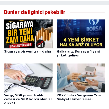
Bunlar da ilginizi çekebilir
Sigaraya bir yeni zam daha
Halka arz: Borsaya 4 yeni
şirket geliyor
Vergi, SGK primi, trafik
2027 Emlak Vergisine Yeni
cezası ve MTV borcu olanlar
Maliyet Düzenlemesi
dikkat