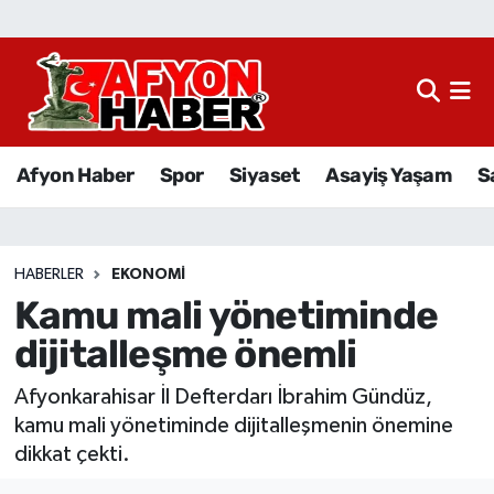
Afyon Haber
Siyaset
Afyon Haber
Spor
Siyaset
Asayiş Yaşam
S
Spor
Asayiş Yaşam
HABERLER
EKONOMI
Kamu mali yönetiminde
Sağlık
dijitalleşme önemli
Eğitim
Afyonkarahisar İl Defterdarı İbrahim Gündüz,
Sivil Toplum
kamu mali yönetiminde dijitalleşmenin önemine
dikkat çekti.
Ekonomi