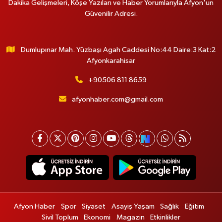
Dakika Gelişmeleri, Köşe Yazıları ve Haber Yorumlarıyla Afyon'un
Güvenilir Adresi.
Dumlupınar Mah. Yüzbaşı Agah Caddesi No:44 Daire:3 Kat:2
Afyonkarahisar
+90506 811 8659
afyonhaber.com@gmail.com
Afyon Haber
Spor
Siyaset
Asayiş Yaşam
Sağlık
Eğitim
Sivil Toplum
Ekonomi
Magazin
Etkinlikler