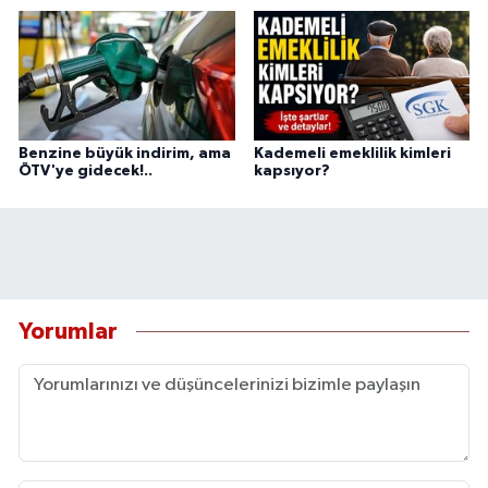
Benzine büyük indirim, ama
Kademeli emeklilik kimleri
ÖTV'ye gidecek!..
kapsıyor?
Yorumlar