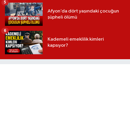
5
Afyon’da dört yaşındaki çocuğun
şüpheli ölümü
6
Kademeli emeklilik kimleri
kapsıyor?