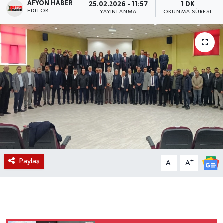
AFYON HABER
25.02.2026 - 11:57
1 DK
EDITÖR
YAYINLANMA
OKUNMA SÜRESI
Magazin
Etkinlikler
Paylaş
-
+
A
A