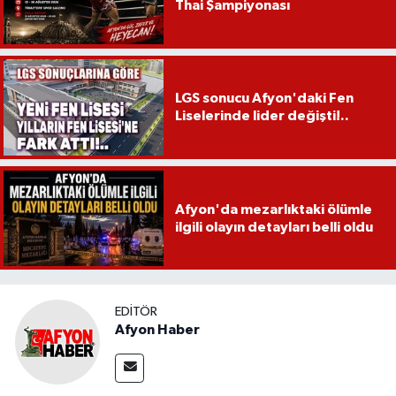
Thai Şampiyonası
LGS sonucu Afyon'daki Fen
Liselerinde lider değişti!..
Afyon'da mezarlıktaki ölümle
ilgili olayın detayları belli oldu
EDITÖR
Afyon Haber