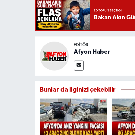
EDITÖRÜN SEÇTIĞI
Bakan Akın Gür
EDITÖR
Afyon Haber
Bunlar da ilginizi çekebilir