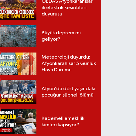
OEDAŞ Afyonkarahisar
ili elektrik kesintileri
duyurusu
Büyük deprem mi
geliyor?
Meteoroloji duyurdu:
Afyonkarahisar 5 Günlük
Hava Durumu
Afyon’da dört yaşındaki
çocuğun şüpheli ölümü
Kademeli emeklilik
kimleri kapsıyor?