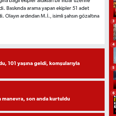
a bağlı ekipler aldıkları bir ihbar üzerine
edi. Baskında arama yapan ekipler 51 adet
. Olayın ardından M.İ., isimli şahsın gözaltına
3
4
, 101 yaşına geldi, komşularıyla
5
6
n manevra, son anda kurtuldu