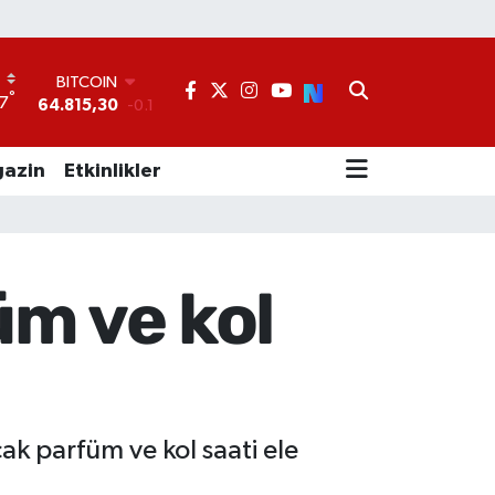
BITCOIN
64.815,30
-0.1
°
7
DOLAR
47,7436
0.18
EURO
azin
Etkinlikler
55,2510
0.32
STERLİN
64,4811
0.38
GRAM ALTIN
6660.55
0
m ve kol
BİST100
13.779
-14
k parfüm ve kol saati ele