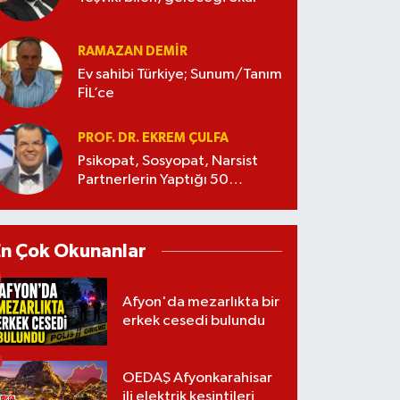
RAMAZAN DEMİR
Ev sahibi Türkiye; Sunum/Tanım
FİL’ce
PROF. DR. EKREM ÇULFA
Psikopat, Sosyopat, Narsist
Partnerlerin Yaptığı 50
Manipülasyon
En Çok Okunanlar
Afyon'da mezarlıkta bir
erkek cesedi bulundu
OEDAŞ Afyonkarahisar
ili elektrik kesintileri