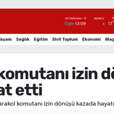
17
Öğle
13:09
Yaşam
Sağlık
Eğitim
Sivil Toplum
Ekonomi
Mag
omutanı izin 
t etti
rakol komutanı izin dönüşü kazada hayatı