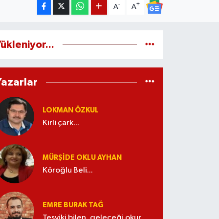
-
+
A
A
ükleniyor...
Yazarlar
LOKMAN ÖZKUL
Kirli çark...
MÜRŞIDE OKLU AYHAN
Köroğlu Beli...
EMRE BURAK TAĞ
Teşviki bilen, geleceği okur