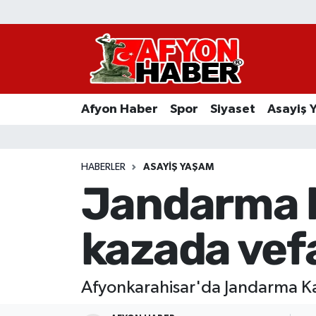
Afyon Haber
Siyaset
Afyon Haber
Spor
Siyaset
Asayiş 
Spor
Asayiş Yaşam
HABERLER
ASAYIŞ YAŞAM
Jandarma k
Sağlık
kazada vefa
Eğitim
Sivil Toplum
Afyonkarahisar'da Jandarma Ka
Ekonomi