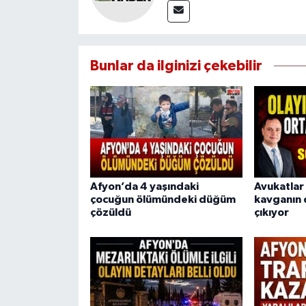
Bunlar da ilginizi çekebilir
Afyon’da 4 yaşındaki
Avukatlar 
çocuğun ölümündeki düğüm
kavganın 
çözüldü
çıkıyor