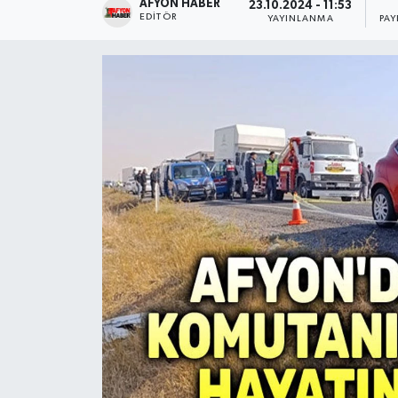
AFYON HABER
23.10.2024 - 11:53
EDITÖR
YAYINLANMA
PAY
Magazin
Etkinlikler