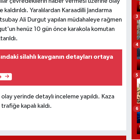
alılar çevredekilerin haber vermesi üzerine olay
kaldırıldı. Yaralılardan Karaadilli Jandarma
3
stsubay Ali Durgut yapılan müdahaleye rağmen
urgut'un henüz 10 gün önce karakola komutan
arıldı.
4
ındaki silahlı kavganın detayları ortaya
5
e
olay yerinde detaylı inceleme yapıldı. Kaza
trafiğe kapalı kaldı.
6