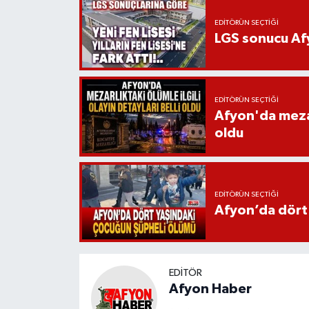
EDITÖRÜN SEÇTIĞI
LGS sonucu Afy
EDITÖRÜN SEÇTIĞI
Afyon'da mezarl
oldu
EDITÖRÜN SEÇTIĞI
Afyon’da dört
EDITÖR
Afyon Haber