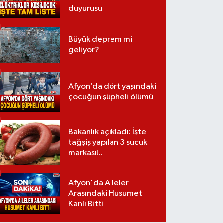
duyurusu
Büyük deprem mi
geliyor?
Afyon’da dört yaşındaki
çocuğun şüpheli ölümü
Bakanlık açıkladı: İşte
tağşiş yapılan 3 sucuk
markası!..
Afyon'da Aileler
Arasındaki Husumet
Kanlı Bitti