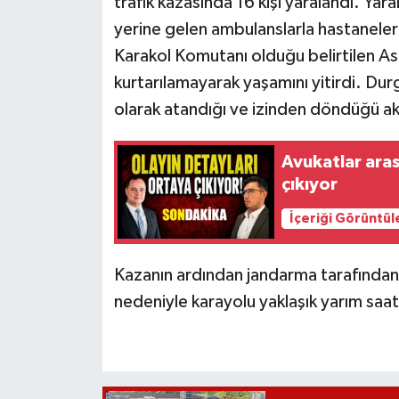
trafik kazasında 16 kişi yaralandı. Yar
yerine gelen ambulanslarla hastanelere 
Karakol Komutanı olduğu belirtilen A
kurtarılamayarak yaşamını yitirdi. D
olarak atandığı ve izinden döndüğü akt
Avukatlar aras
çıkıyor
İçeriği Görüntül
Kazanın ardından jandarma tarafından 
nedeniyle karayolu yaklaşık yarım saat 