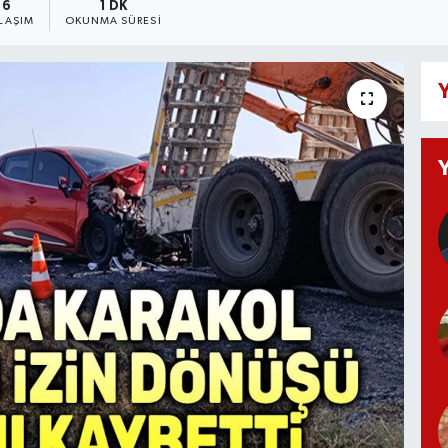
6
1 DK
LAŞIM
OKUNMA SÜRESI
Y