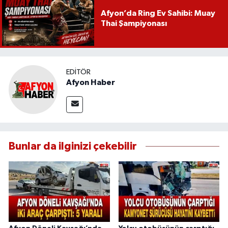
Afyon’da Ring Ev Sahibi: Muay
Thai Şampiyonası
EDITÖR
Afyon Haber
Bunlar da ilginizi çekebilir