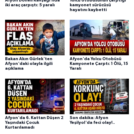
Afyon Döneli Kavşağı’nda
Yolcu otobüsünün çarptığı
iki araç çarpıştı: 5 yaralı
kamyonet sürücüsü
hayatını kaybetti
Bakan Akın Gürlek'ten
Afyon'da Yolcu Otobüsü
Afyon'daki olayla ilgili
Kamyonete Çarptı: 1 Ölü, 15
açıklama
Yaralı
Afyon'da 6. Kattan Düşen 2
Son dakika: Afyon
Yaşındaki Çocuk
Yeşilyol'da feci olay!..
Kurtarılamadı