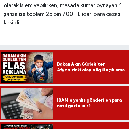
olarak işlem yapılırken, masada kumar oynayan 4
şahsa ise toplam 25 bin 700 TL idari para cezası
kesildi.
Bakan Akın Gürlek'ten
Afyon'daki olayla ilgili açıklama
İBAN'a yanlış gönderilen para
nasıl geri alınır?