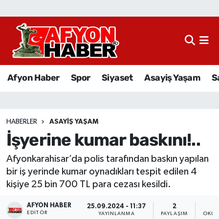
Afyon Haber
Siyaset
Afyon Haber
Spor
Siyaset
Asayiş Yaşam
S
Spor
Asayiş Yaşam
HABERLER
ASAYIŞ YAŞAM
İşyerine kumar baskını!..
Sağlık
Afyonkarahisar’da polis tarafından baskın yapılan
Eğitim
bir iş yerinde kumar oynadıkları tespit edilen 4
kişiye 25 bin 700 TL para cezası kesildi.
Sivil Toplum
AFYON HABER
25.09.2024 - 11:37
2
Ekonomi
EDITÖR
YAYINLANMA
PAYLAŞIM
OKUN