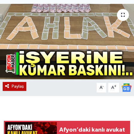
Magazin
Etkinlikler
Paylaş
-
+
A
A
Afyon’daki kanlı avukat