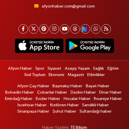
afyonhaber.com@gmail.com
Afyon Haber
Spor
Siyaset
Asayiş Yaşam
Sağlık
Eğitim
Sivil Toplum
Ekonomi
Magazin
Etkinlikler
Afyon Çay Haber
Başmakçı Haber
Bayat Haber
Bolvadin Haber
Çobanlar Haber
Dazkırı Haber
Dinar Haber
Emirdağ Haber
Evciler Haber
Hocalar Haber
İhsaniye Haber
İscehisar Haber
Kızılören Haber
Sandıklı Haber
Sinanpaşa Haber
Şuhut Haber
Sultandağı haber
Haber Yazılımı:
TE Bilişim