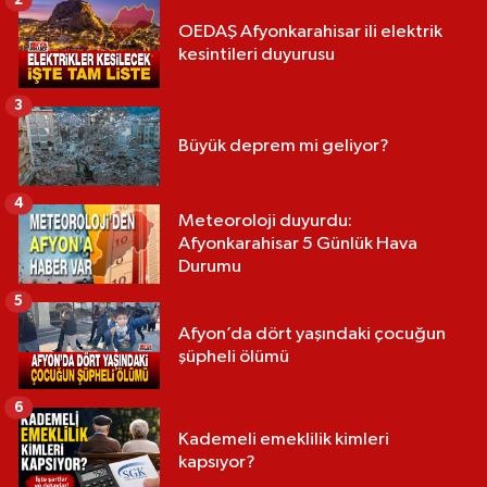
OEDAŞ Afyonkarahisar ili elektrik
kesintileri duyurusu
3
Büyük deprem mi geliyor?
4
Meteoroloji duyurdu:
Afyonkarahisar 5 Günlük Hava
Durumu
5
Afyon’da dört yaşındaki çocuğun
şüpheli ölümü
6
Kademeli emeklilik kimleri
kapsıyor?