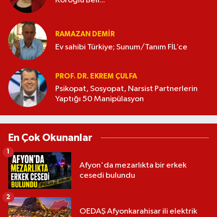
Köroğlu Beli...
RAMAZAN DEMİR
Ev sahibi Türkiye; Sunum/Tanım FİL’ce
PROF. DR. EKREM ÇULFA
Psikopat, Sosyopat, Narsist Partnerlerin
Yaptığı 50 Manipülasyon
En Çok Okunanlar
1
Afyon'da mezarlıkta bir erkek
cesedi bulundu
2
OEDAŞ Afyonkarahisar ili elektrik