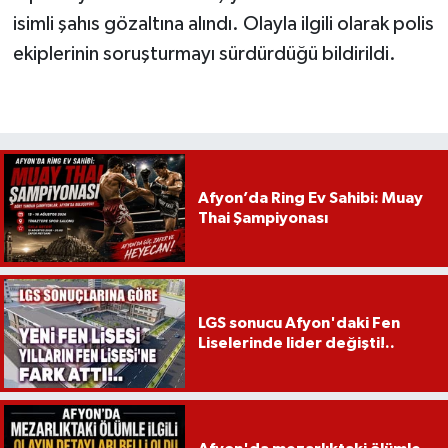
isimli şahıs gözaltına alındı. Olayla ilgili olarak polis
ekiplerinin soruşturmayı sürdürdüğü bildirildi.
Afyon’da Ring Ev Sahibi: Muay
Thai Şampiyonası
LGS sonucu Afyon'daki Fen
Liselerinde lider değişti!..