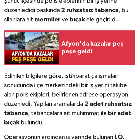
Şuhut ilçesinde polis ekiplerinin bir iş yerine
düzenlediği baskında
2 ruhsatsız tabanca
, bu
silahlara ait
mermiler
ve
bıçak
ele geçirildi.
Afyon'da kazalar peş
peşe geldi
Edinilen bilgilere göre, istihbarat çalışmaları
sonucunda ilçe merkezindeki bir iş yerini takibe
alan polis ekipleri, belirlenen adrese operasyon
düzenledi. Yapılan aramalarda
2 adet ruhsatsız
tabanca
, tabancalara ait mühimmat ile
bir adet
bıçak
bulundu.
Operasyonun ardından iş yerinde bulunan
İ.Ö.