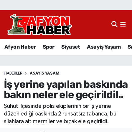
Afyon Haber
Siyaset
Afyon Haber
Spor
Siyaset
Asayiş Yaşam
S
Spor
Asayiş Yaşam
HABERLER
ASAYIŞ YAŞAM
İş yerine yapılan baskında
Sağlık
bakın neler ele geçirildi!..
Eğitim
Şuhut ilçesinde polis ekiplerinin bir iş yerine
Sivil Toplum
düzenlediği baskında 2 ruhsatsız tabanca, bu
silahlara ait mermiler ve bıçak ele geçirildi.
Ekonomi