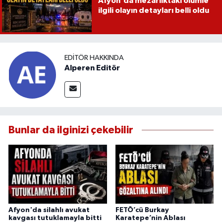
Afyon'da mezarlıktaki ölümle
ilgili olayın detayları belli oldu
EDITÖR HAKKINDA
Alperen Editör
Bunlar da ilginizi çekebilir
Afyon'da silahlı avukat
FETÖ’cü Burkay
kavgası tutuklamayla bitti
Karatepe’nin Ablası