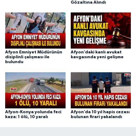
Gözaltına Alındı
Afyon Emniyet Müdürünün
Afyon’daki kanlı avukat
disiplinli çalışması ile
kavgasında yeni gelişme
bulundu
Afyon-Konya yolunda feci
Afyon’da 10 yıl hapis cezası
kaza: 1 ölü, 10 yaralı
bulunan firari yakalandı