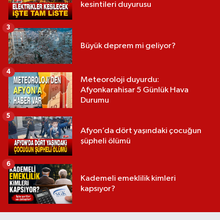
kesintileri duyurusu
3
Büyük deprem mi geliyor?
4
Meteoroloji duyurdu:
Afyonkarahisar 5 Günlük Hava
Durumu
5
Afyon’da dört yaşındaki çocuğun
şüpheli ölümü
6
Kademeli emeklilik kimleri
kapsıyor?