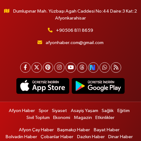
Dumlupınar Mah. Yüzbaşı Agah Caddesi No:44 Daire:3 Kat:2
Afyonkarahisar
+90506 811 8659
afyonhaber.com@gmail.com
Afyon Haber
Spor
Siyaset
Asayiş Yaşam
Sağlık
Eğitim
Sivil Toplum
Ekonomi
Magazin
Etkinlikler
Afyon Çay Haber
Başmakçı Haber
Bayat Haber
Bolvadin Haber
Çobanlar Haber
Dazkırı Haber
Dinar Haber