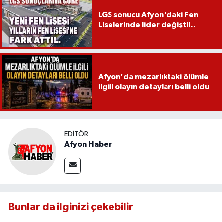
LGS sonucu Afyon'daki Fen
Liselerinde lider değişti!..
Afyon'da mezarlıktaki ölümle
ilgili olayın detayları belli oldu
EDITÖR
Afyon Haber
Bunlar da ilginizi çekebilir