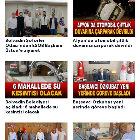
Bolvadin Şoförler
Afyon’da otomobil çiftlik
Odası’ndan ESOB Başkanı
duvarına çarparak devrildi
Üstün'e ziyaret
Bolvadin Belediyesi
Başsavcı Özkubat yeni
açıkladı: 6 mahallede su
yerinde göreve başladı
kesintisi olacak