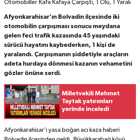
Otomobiller Kafa Kafaya Çarpıştı, 1 Ölü, 1 Yaralı
Afyonkarahisar’ın Bolvadin ilçesinde iki
otomobilin çarpışması sonucu meydana
gelen feci trafik kazasında 45 yaşındaki
sürücü hayatını kaybederken, 1 kişi de
yaralandı. Çarpışmanın şiddetiyle araçların
adeta hurdaya dönmesi kazanın vehametini
gözler önüne serdi.
Milletvekili Mehmet
Taytak yatırımları
yerinde inceledi
Afyonkarahisar'ı yasa boğan acı kaza haberi
Bolvadin ilçesinden geldi. Büyükkarabağ köyü