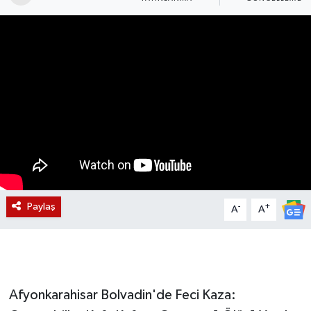
Magazin
Etkinlikler
Paylaş
-
+
A
A
Afyonkarahisar Bolvadin'de Feci Kaza: