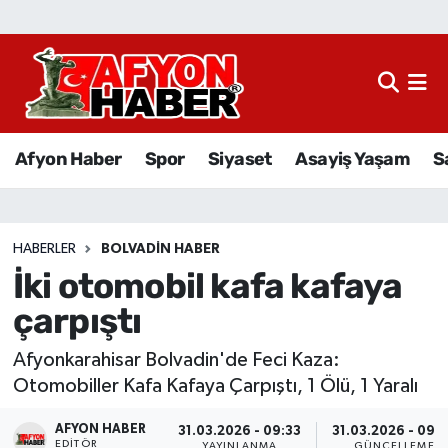
Afyon Haber
Siyaset
Afyon Haber
Spor
Siyaset
Asayiş Yaşam
S
Spor
Asayiş Yaşam
HABERLER
BOLVADIN HABER
İki otomobil kafa kafaya
Sağlık
çarpıştı
Eğitim
Afyonkarahisar Bolvadin'de Feci Kaza:
Sivil Toplum
Otomobiller Kafa Kafaya Çarpıştı, 1 Ölü, 1 Yaralı
AFYON HABER
Ekonomi
31.03.2026 - 09:33
31.03.2026 - 09:
EDITÖR
YAYINLANMA
GÜNCELLEME