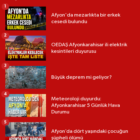
1
Afyon'da mezarlıkta bir erkek
cesedi bulundu
2
OEDAŞ Afyonkarahisar ili elektrik
kesintileri duyurusu
3
Büyük deprem mi geliyor?
4
Meteoroloji duyurdu:
Afyonkarahisar 5 Günlük Hava
Durumu
5
Afyon’da dört yaşındaki çocuğun
şüpheli ölümü