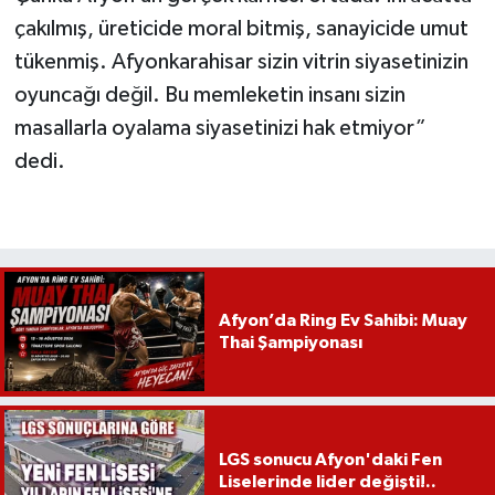
çakılmış, üreticide moral bitmiş, sanayicide umut
tükenmiş. Afyonkarahisar sizin vitrin siyasetinizin
oyuncağı değil. Bu memleketin insanı sizin
masallarla oyalama siyasetinizi hak etmiyor”
dedi.
Afyon’da Ring Ev Sahibi: Muay
Thai Şampiyonası
LGS sonucu Afyon'daki Fen
Liselerinde lider değişti!..