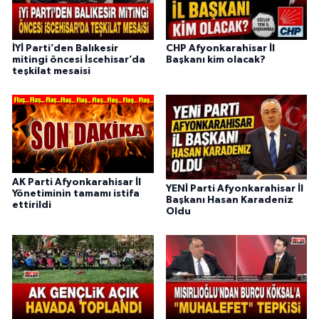
İYİ Parti’den Balıkesir
CHP Afyonkarahisar İl
mitingi öncesi İscehisar’da
Başkanı kim olacak?
teşkilat mesaisi
AK Parti Afyonkarahisar İl
YENİ Parti Afyonkarahisar İl
Yönetiminin tamamı istifa
Başkanı Hasan Karadeniz
ettirildi
Oldu