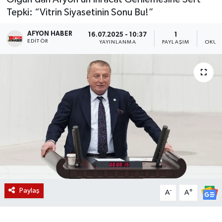
Tepki: “Vitrin Siyasetinin Sonu Bu!”
Magazin
AFYON HABER
16.07.2025 - 10:37
1
EDITÖR
Etkinlikler
YAYINLANMA
PAYLAŞIM
OKUN
Paylaş
-
+
A
A