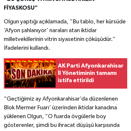
FİYASKOSU”
Olgun yaptığı açıklamada, “Bu tablo, her kürsüde
‘Afyon şahlanıyor’ naraları atan iktidar
milletvekillerinin vitrin siyasetinin çöküşüdür.”
İfadelerini kullandı.
AK Parti Afyonkarahisar
İl Yönetiminin tamamı
istifa ettirildi
“Geçtiğimiz ay Afyonkarahisar’da düzenlenen
Blok Mermer Fuarı’ üzerinden iktidar kanadına
yüklenen Olgun, “O fuarda övgülerle boy
gösterenler, şimdi bu ihracat düşüşü karşısında