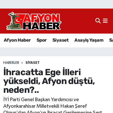
Afyon Haber
Siyaset
Afyon Haber
Spor
Siyaset
Asayiş Yaşam
S
Spor
Asayiş Yaşam
HABERLER
SIYASET
İhracatta Ege İlleri
Sağlık
yükseldi, Afyon düştü,
Eğitim
neden?..
Sivil Toplum
İYİ Parti Genel Başkan Yardımcısı ve
Afyonkarahisar Milletvekili Hakan Şeref
Ekonomi
Olgun’dan Afyon’un İhracat Gerilemesine Sert