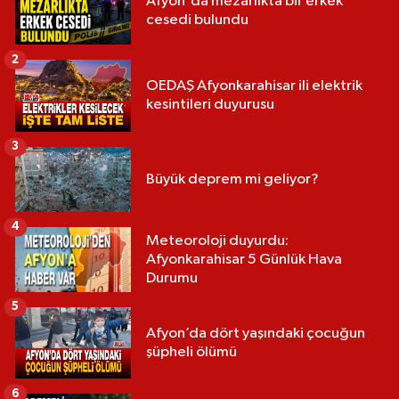
Afyon'da mezarlıkta bir erkek
cesedi bulundu
2
OEDAŞ Afyonkarahisar ili elektrik
kesintileri duyurusu
3
Büyük deprem mi geliyor?
4
Meteoroloji duyurdu:
Afyonkarahisar 5 Günlük Hava
Durumu
5
Afyon’da dört yaşındaki çocuğun
şüpheli ölümü
6