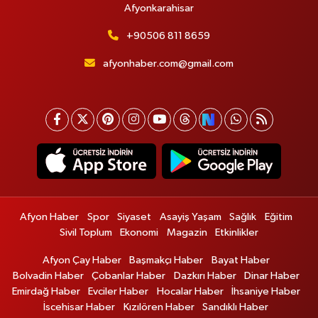
Afyonkarahisar
+90506 811 8659
afyonhaber.com@gmail.com
Afyon Haber
Spor
Siyaset
Asayiş Yaşam
Sağlık
Eğitim
Sivil Toplum
Ekonomi
Magazin
Etkinlikler
Afyon Çay Haber
Başmakçı Haber
Bayat Haber
Bolvadin Haber
Çobanlar Haber
Dazkırı Haber
Dinar Haber
Emirdağ Haber
Evciler Haber
Hocalar Haber
İhsaniye Haber
İscehisar Haber
Kızılören Haber
Sandıklı Haber