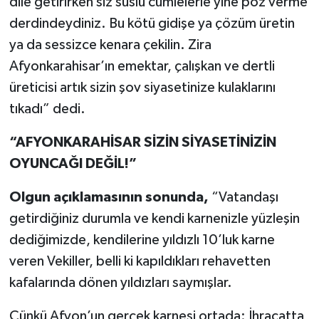
dile getirirken siz süslü cümlelerle yine poz verme
derdindeydiniz. Bu kötü gidişe ya çözüm üretin
ya da sessizce kenara çekilin. Zira
Afyonkarahisar’ın emektar, çalışkan ve dertli
üreticisi artık sizin şov siyasetinize kulaklarını
tıkadı” dedi.
“AFYONKARAHİSAR SİZİN SİYASETİNİZİN
OYUNCAĞI DEĞİL!”
Olgun açıklamasının sonunda,
“Vatandaşı
getirdiğiniz durumla ve kendi karnenizle yüzleşin
dediğimizde, kendilerine yıldızlı 10’luk karne
veren Vekiller, belli ki kapıldıkları rehavetten
kafalarında dönen yıldızları saymışlar.
Çünkü Afyon’un gerçek karnesi ortada: İhracatta