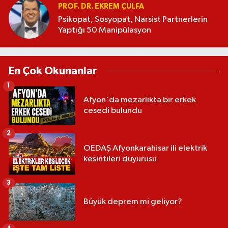
PROF. DR. EKREM ÇULFA
Psikopat, Sosyopat, Narsist Partnerlerin
Yaptığı 50 Manipülasyon
En Çok Okunanlar
1
Afyon'da mezarlıkta bir erkek
cesedi bulundu
2
OEDAŞ Afyonkarahisar ili elektrik
kesintileri duyurusu
3
Büyük deprem mi geliyor?