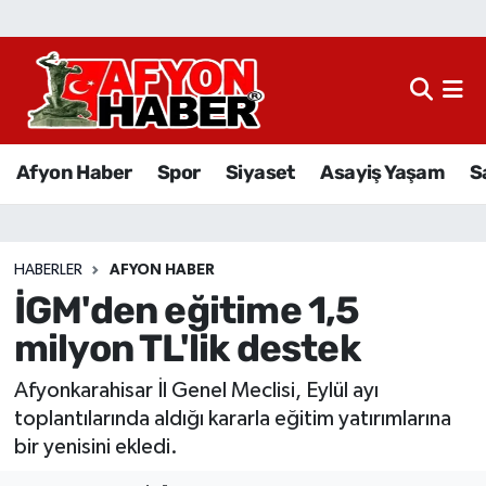
Afyon Haber
Siyaset
Afyon Haber
Spor
Siyaset
Asayiş Yaşam
S
Spor
Asayiş Yaşam
HABERLER
AFYON HABER
İGM'den eğitime 1,5
Sağlık
milyon TL'lik destek
Eğitim
Afyonkarahisar İl Genel Meclisi, Eylül ayı
Sivil Toplum
toplantılarında aldığı kararla eğitim yatırımlarına
bir yenisini ekledi.
Ekonomi