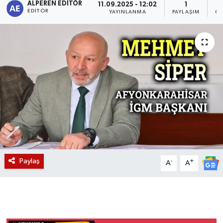
ALPEREN EDITÖR
11.09.2025 - 12:02
1
EDITÖR
YAYINLANMA
PAYLAŞIM
OK
Magazin
Etkinlikler
Paylaş
-
+
A
A