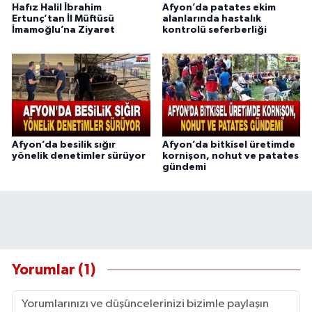
Hafız Halil İbrahim
Afyon’da patates ekim
Ertunç’tan İl Müftüsü
alanlarında hastalık
İmamoğlu’na Ziyaret
kontrolü seferberliği
Afyon’da besilik sığır
Afyon’da bitkisel üretimde
yönelik denetimler sürüyor
kornişon, nohut ve patates
gündemi
Yorumlar (1)