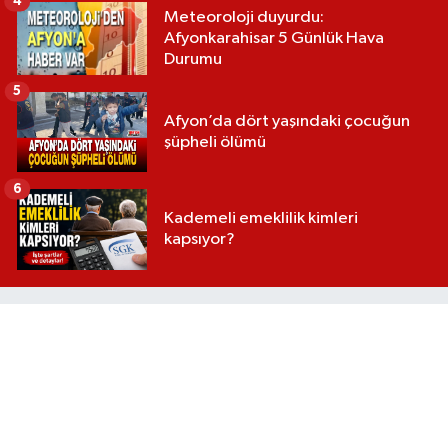
4
Meteoroloji duyurdu:
Afyonkarahisar 5 Günlük Hava
Durumu
5
Afyon’da dört yaşındaki çocuğun
şüpheli ölümü
6
Kademeli emeklilik kimleri
kapsıyor?