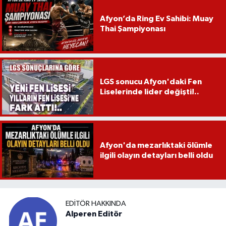
Afyon’da Ring Ev Sahibi: Muay
Thai Şampiyonası
LGS sonucu Afyon'daki Fen
Liselerinde lider değişti!..
Afyon'da mezarlıktaki ölümle
ilgili olayın detayları belli oldu
EDITÖR HAKKINDA
Alperen Editör