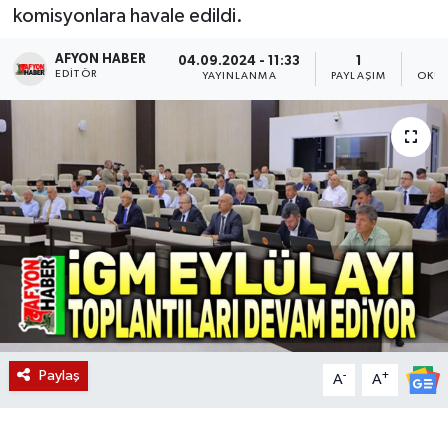
komisyonlara havale edildi.
Magazin
AFYON HABER
04.09.2024 - 11:33
1
EDITÖR
YAYINLANMA
PAYLAŞIM
OKUN
Etkinlikler
Paylaş
-
+
A
A