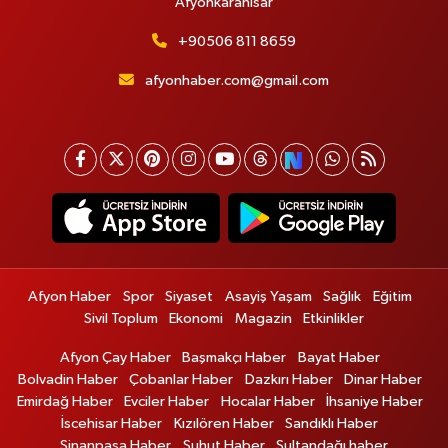
Afyonkarahisar
+90506 811 8659
afyonhaber.com@gmail.com
Afyon Haber
Spor
Siyaset
Asayiş Yaşam
Sağlık
Eğitim
Sivil Toplum
Ekonomi
Magazin
Etkinlikler
Afyon Çay Haber
Başmakçı Haber
Bayat Haber
Bolvadin Haber
Çobanlar Haber
Dazkırı Haber
Dinar Haber
Emirdağ Haber
Evciler Haber
Hocalar Haber
İhsaniye Haber
İscehisar Haber
Kızılören Haber
Sandıklı Haber
Sinanpaşa Haber
Şuhut Haber
Sultandağı haber