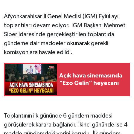
Afyonkarahisar İl Genel Meclisi (İGM) Eylül ayı
toplantıları devam ediyor. İGM Başkanı Mehmet
Siper idaresinde gerçekleştirilen toplantıda
gündeme dair maddeler okunarak gerekli
komisyonlara havale edildi.
Açık hava sinemasında
“Ezo Gelin” heyecanı
Toplantının ilk gününde 6 gündem maddesi
görüşülerek karara bağlandı. İkinci gününde ise 4
madde gündemdeki yerini korudu. İlk gündem