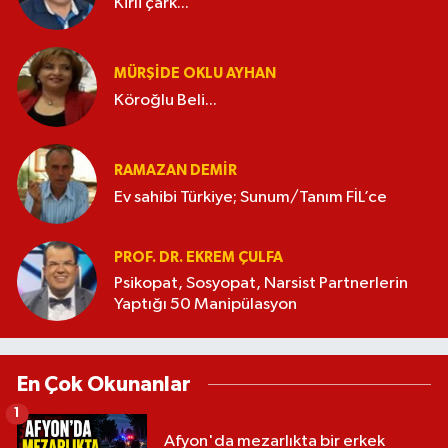
Kirli çark...
MÜRŞIDE OKLU AYHAN
Köroğlu Beli...
RAMAZAN DEMİR
Ev sahibi Türkiye; Sunum/Tanım FİL’ce
PROF. DR. EKREM ÇULFA
Psikopat, Sosyopat, Narsist Partnerlerin
Yaptığı 50 Manipülasyon
En Çok Okunanlar
1
Afyon'da mezarlıkta bir erkek