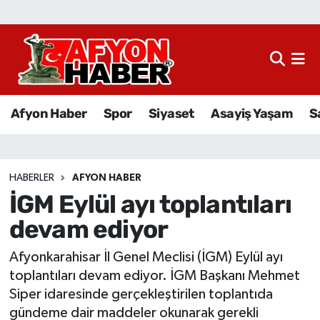
Afyon Haber
Siyaset
Afyon Haber
Spor
Siyaset
Asayiş Yaşam
S
Spor
Asayiş Yaşam
HABERLER
AFYON HABER
İGM Eylül ayı toplantıları
Sağlık
devam ediyor
Eğitim
Afyonkarahisar İl Genel Meclisi (İGM) Eylül ayı
Sivil Toplum
toplantıları devam ediyor. İGM Başkanı Mehmet
Siper idaresinde gerçekleştirilen toplantıda
Ekonomi
gündeme dair maddeler okunarak gerekli