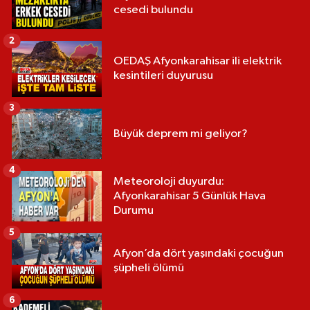
cesedi bulundu
2
OEDAŞ Afyonkarahisar ili elektrik
kesintileri duyurusu
3
Büyük deprem mi geliyor?
4
Meteoroloji duyurdu:
Afyonkarahisar 5 Günlük Hava
Durumu
5
Afyon’da dört yaşındaki çocuğun
şüpheli ölümü
6