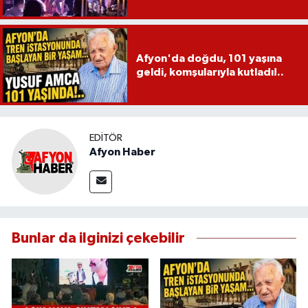
Afyon'da doğdu, 101 yaşına
geldi, komşularıyla kutladı!..
EDITÖR
Afyon Haber
Bunlar da ilginizi çekebilir