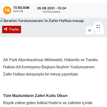
TE BILISIM
Magazin
26.08.2021 - 10:24
EDITÖR
YAYINLANMA
Etkinlikler
Paylaş
-
+
A
A
AK Parti Afyonkarahisar Milletvekili, H
ü
k
ü
ml
ü
ve Tutuklu
Hakları Alt Komisyonu Başkanı İbrahim Yurdunuseven
Zafer Haftası dolayısıyla bir mesaj yayımladı.
T
ü
m Mazlumların Zaferi Kutlu Olsun
B
ü
y
ü
k zafere giden İstiklal Harbi'ni ve zaferleri i
ç
inde