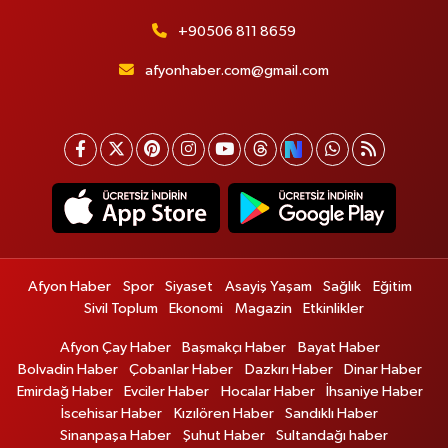
+90506 811 8659
afyonhaber.com@gmail.com
Afyon Haber
Spor
Siyaset
Asayiş Yaşam
Sağlık
Eğitim
Sivil Toplum
Ekonomi
Magazin
Etkinlikler
Afyon Çay Haber
Başmakçı Haber
Bayat Haber
Bolvadin Haber
Çobanlar Haber
Dazkırı Haber
Dinar Haber
Emirdağ Haber
Evciler Haber
Hocalar Haber
İhsaniye Haber
İscehisar Haber
Kızılören Haber
Sandıklı Haber
Sinanpaşa Haber
Şuhut Haber
Sultandağı haber