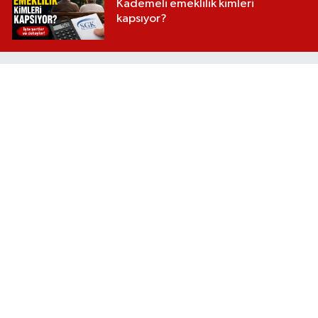
Kademeli emeklilik kimleri
kapsıyor?