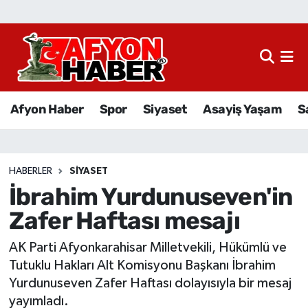
Afyon Haber
Siyaset
Afyon Haber
Spor
Siyaset
Asayiş Yaşam
S
Spor
Asayiş Yaşam
HABERLER
SIYASET
İbrahim Yurdunuseven'in
Sağlık
Zafer Haftası mesajı
Eğitim
AK Parti Afyonkarahisar Milletvekili, Hükümlü ve
Sivil Toplum
Tutuklu Hakları Alt Komisyonu Başkanı İbrahim
Yurdunuseven Zafer Haftası dolayısıyla bir mesaj
Ekonomi
yayımladı.