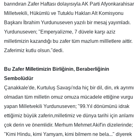
barındıran Zafer Haftası dolayısıyla AK Parti Afyonkarahisar
Milletvekili, H
ü
k
ü
ml
ü
ve Tutuklu Hakları Alt Komisyonu
Başkanı İbrahim Yurdunuseven yazılı bir mesaj yayımladı.
Yurdunuseven; "Emperyalizme, 7 d
ü
vele karşı aziz
milletimizin kazandığı bu zafer t
ü
m mazlum millletlere aittir.
Zaferimiz kutlu olsun."dedi.
Bu Zafer Milletimizin Birliğinin, Beraberliğinin
Sembol
ü
d
ü
r
Ç
anakkale'de, Kurtuluş Savaşı'nda hi
ç
bir dil, din, ırk ayrımı
olmadan t
ü
m milletin omuz omuza m
ü
cadele ettiğine vurgu
yapan Milletvekili Yurdunuseven; "99.Yıl d
ö
n
ü
m
ü
n
ü
idrak
ettiğimiz b
ü
y
ü
k zaferin,milletimiz ve d
ü
nya tarihi i
ç
in anlamı
ç
ok derin ve
ö
nemlidir. Merhum Mehmet Akif'in dizelerinde;
"Kimi Hindu, kimi Yamyam, kimi bilmem ne bela..." diyerek