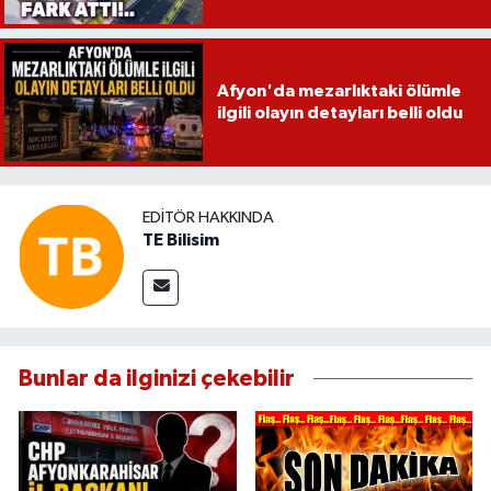
Afyon'da mezarlıktaki ölümle
ilgili olayın detayları belli oldu
EDITÖR HAKKINDA
TE Bilisim
Bunlar da ilginizi çekebilir