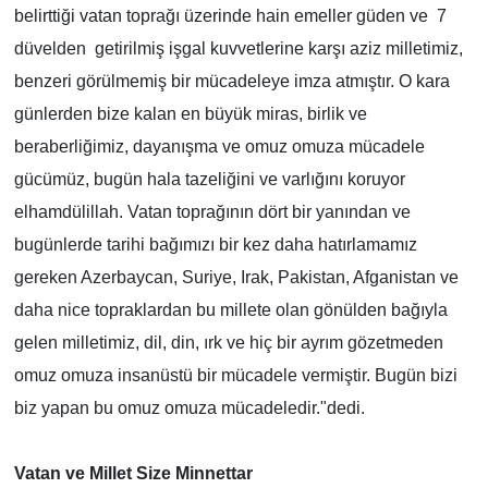
belirttiği vatan toprağı
ü
zerinde hain emeller g
ü
den ve 7
d
ü
velden getirilmiş işgal kuvvetlerine karşı aziz milletimiz,
benzeri g
ö
r
ü
lmemiş bir m
ü
cadeleye imza atmıştır. O kara
g
ü
nlerden bize kalan en b
ü
y
ü
k miras, birlik ve
beraberliğimiz, dayanışma ve omuz omuza m
ü
cadele
g
ü
c
ü
m
ü
z, bug
ü
n hala tazeliğini ve varlığını koruyor
elhamd
ü
lillah. Vatan toprağının d
ö
rt bir yanından ve
bug
ü
nlerde tarihi bağımızı bir kez daha hatırlamamız
gereken Azerbaycan, Suriye, Irak, Pakistan, Afganistan ve
daha nice topraklardan bu millete olan g
ö
n
ü
lden bağıyla
gelen milletimiz, dil, din, ırk ve hi
ç
bir ayrım g
ö
zetmeden
omuz omuza insan
ü
st
ü
bir m
ü
cadele vermiştir. Bug
ü
n bizi
biz yapan bu omuz omuza m
ü
cadeledir."dedi.
Vatan ve Millet Size Minnettar