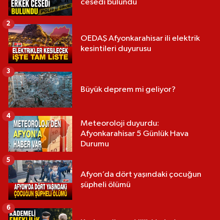
cesedi bulundu
2
OEDAŞ Afyonkarahisar ili elektrik
kesintileri duyurusu
3
Büyük deprem mi geliyor?
4
Meteoroloji duyurdu:
Afyonkarahisar 5 Günlük Hava
Durumu
5
Afyon’da dört yaşındaki çocuğun
şüpheli ölümü
6