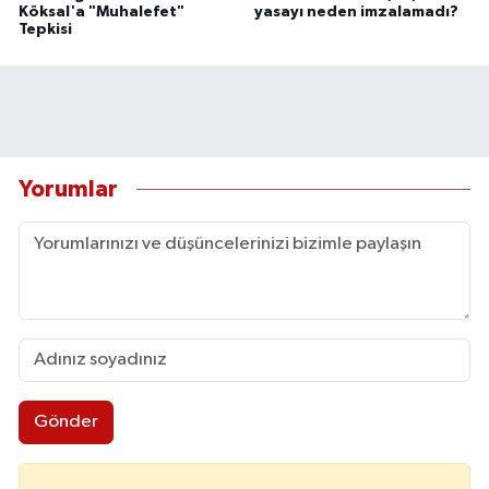
Köksal'a "Muhalefet"
yasayı neden imzalamadı?
Tepkisi
Yorumlar
Gönder