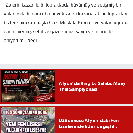
"Zaferin kazanıldığı topraklarda b
ü
y
ü
m
ü
ş ve yetişmiş bir
vatan evladı olarak bu b
ü
y
ü
k zaferi kazanarak bu toprakları
bizlere bırakan başta Gazi Mustafa Kemal'i ve vatan uğruna
canını vermiş şehit ve gazilerimizi saygı ve minnetle
anıyorum." dedi.
Afyon’da Ring Ev Sahibi: Muay
Thai Şampiyonası
LGS sonucu Afyon'daki Fen
Liselerinde lider değişti!..