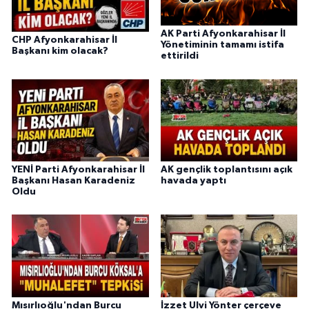
AK Parti Afyonkarahisar İl
CHP Afyonkarahisar İl
Yönetiminin tamamı istifa
Başkanı kim olacak?
ettirildi
YENİ Parti Afyonkarahisar İl
AK gençlik toplantısını açık
Başkanı Hasan Karadeniz
havada yaptı
Oldu
Mısırlıoğlu'ndan Burcu
İzzet Ulvi Yönter çerçeve