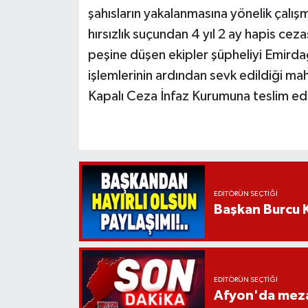
şahısların yakalanmasına yönelik çalışm
hırsızlık suçundan 4 yıl 2 ay hapis ceza
peşine düşen ekipler şüpheliyi Emirdağ
işlemlerinin ardından sevk edildiği m
Kapalı Ceza İnfaz Kurumuna teslim edi
EDITÖRÜN SEÇTIĞI
Başkan Burcu K
EDITÖRÜN SEÇTIĞI
Afyon'da mezar