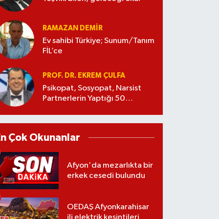
RAMAZAN DEMİR
Ev sahibi Türkiye; Sunum/Tanım
FİL’ce
PROF. DR. EKREM ÇULFA
Psikopat, Sosyopat, Narsist
Partnerlerin Yaptığı 50
Manipülasyon
En Çok Okunanlar
Afyon'da mezarlıkta bir
erkek cesedi bulundu
OEDAŞ Afyonkarahisar
ili elektrik kesintileri