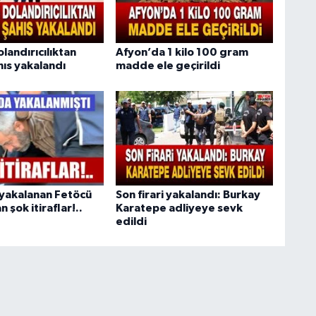
olandırıcılıktan
Afyon’da 1 kilo 100 gram
hıs yakalandı
madde ele geçirildi
yakalanan Fetöcü
Son firari yakalandı: Burkay
 şok itiraflar!..
Karatepe adliyeye sevk
edildi