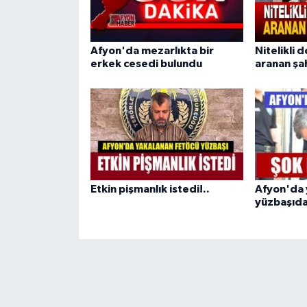
Afyon'da mezarlıkta bir
Nitelikli d
erkek cesedi bulundu
aranan şa
Etkin pişmanlık istedi!..
Afyon'da 
yüzbaşıdan