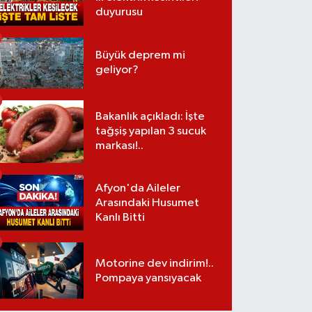
duyurusu
Büyük deprem mi
geliyor?
Bakanlık açıkladı: İşte
tağşiş yapılan 3 sucuk
markası!..
Afyon'da Aileler
Arasındaki Husumet
Kanlı Bitti
Motorine dev indirim!..
Pompaya yansıyacak