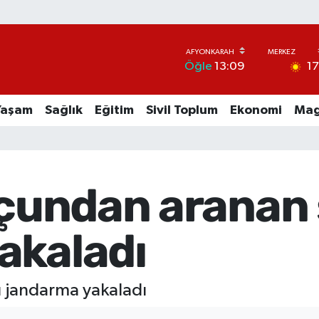
1
Öğle
13:09
Yaşam
Sağlık
Eğitim
Sivil Toplum
Ekonomi
Mag
uçundan aranan
akaladı
ı jandarma yakaladı