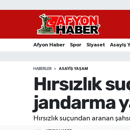
Afyon Haber
Siyaset
Afyon Haber
Spor
Siyaset
Asayiş 
Spor
Asayiş Yaşam
HABERLER
ASAYIŞ YAŞAM
Hırsızlık s
Sağlık
jandarma y
Eğitim
Sivil Toplum
Hırsızlık suçundan aranan şahs
Ekonomi