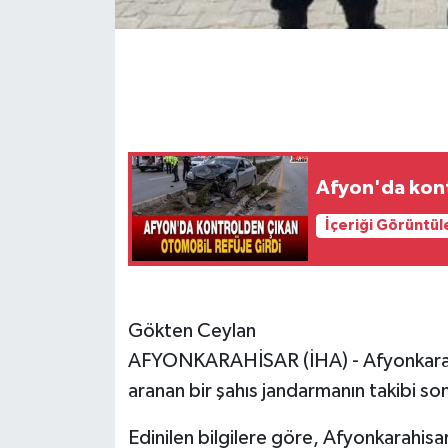
Afyon'da kont
İçeriği Görüntül
Gökten Ceylan
AFYONKARAHİSAR (İHA) - Afyonkarahisa
aranan bir şahıs jandarmanın takibi son
Edinilen bilgilere göre, Afyonkarahisa