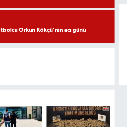
futbolcu Orkun Kökçü'nin acı günü