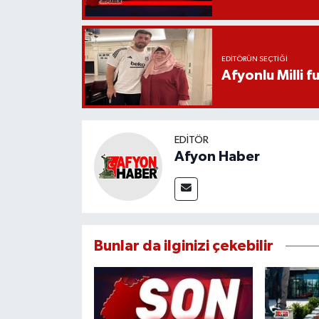
EDITÖRÜN SEÇTIĞI
Afyonlu Milli 
EDITÖR
Afyon Haber
Bunlar da ilginizi çekebilir