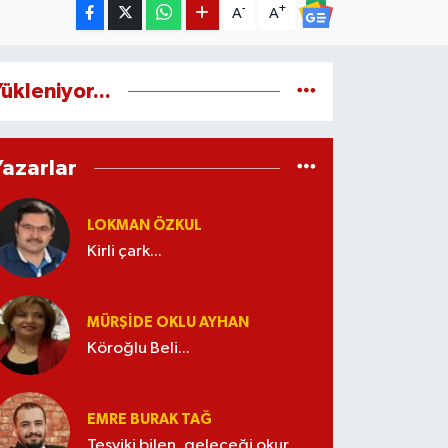
-
+
A
A
ükleniyor...
Yazarlar
LOKMAN ÖZKUL
Kirli çark...
MÜRŞIDE OKLU AYHAN
Köroğlu Beli...
EMRE BURAK TAĞ
Teşviki bilen, geleceği okur