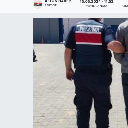
AFYON HABER
15.05.2024 - 11:52
EDITÖR
YAYINLANMA
OK
Magazin
Etkinlikler