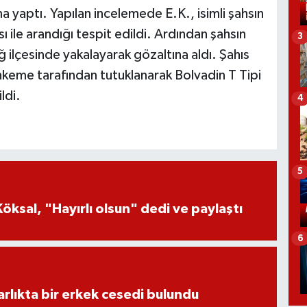
a yaptı. Yapılan incelemede E.K., isimli şahsın
sı ile arandığı tespit edildi. Ardından şahsın
3
 ilçesinde yakalayarak gözaltına aldı. Şahıs
ahkeme tarafından tutuklanarak Bolvadin T Tipi
ldi.
4
5
öksal, "Hayırlı olsun" dedi ve paylaştı
6
lıkta bir erkek cesedi bulundu