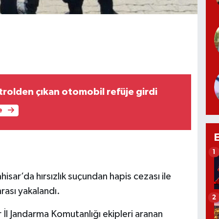
rolden çıkan otomobil refüje girdi
e
1
r’da hırsızlık suçundan hapis cezası ile
rası yakalandı.
2
r İl Jandarma Komutanlığı ekipleri aranan