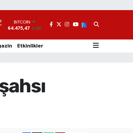
BITCOIN
64.475,47
0.66
DOLAR
°
7
47,5971
0.05
EURO
55,1336
0.18
azin
Etkinlikler
STERLİN
64,2534
0.22
GRAM ALTIN
6518.23
0.39
BİST100
 şahsı
13.703
0