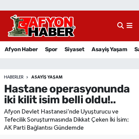
Afyon Haber
Siyaset
Afyon Haber
Spor
Siyaset
Asayiş Yaşam
S
Spor
Asayiş Yaşam
HABERLER
ASAYIŞ YAŞAM
Hastane operasyonunda
Sağlık
iki kilit isim belli oldu!..
Eğitim
Afyon Devlet Hastanesi'nde Uyuşturucu ve
Sivil Toplum
Tefecilik Soruşturmasında Dikkat Çeken İki İsim:
AK Parti Bağlantısı Gündemde
Ekonomi