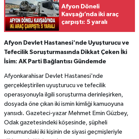
Afyon Döneli
Kavşağı’nda iki araç
çarpıştı: 5 yaralı
Afyon Devlet Hastanesi'nde Uyuşturucu ve
Tefecilik Soruşturmasında Dikkat Çeken İki
İsim: AK Parti Bağlantısı Gündemde
Afyonkarahisar Devlet Hastanesi'nde
gerçekleştirilen uyuşturucu ve tefecilik
operasyonuyla ilgili soruşturma derinleşirken,
dosyada öne çıkan iki ismin kimliği kamuoyuna
yansıdı. Gazeteci-yazar Mehmet Emin Güzbey,
Odak gazetesindeki köşesinde, şüpheli
konumundaki iki kişinin de siyasi geçmişleriyle