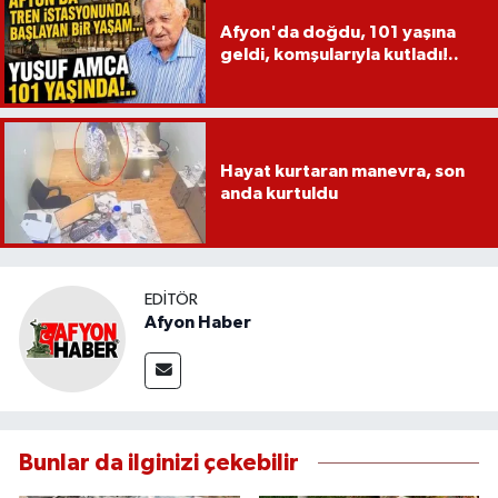
Afyon'da doğdu, 101 yaşına
geldi, komşularıyla kutladı!..
Hayat kurtaran manevra, son
anda kurtuldu
EDITÖR
Afyon Haber
Bunlar da ilginizi çekebilir