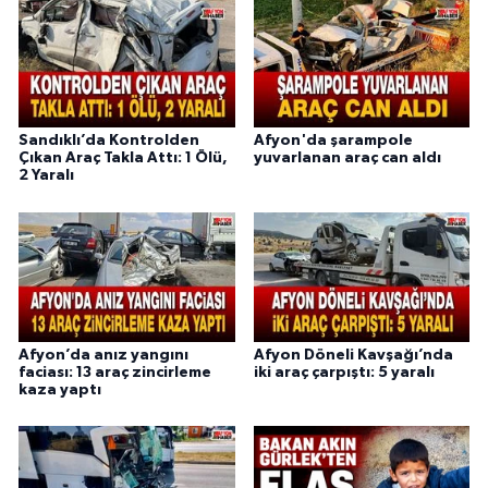
Sandıklı’da Kontrolden
Afyon'da şarampole
Çıkan Araç Takla Attı: 1 Ölü,
yuvarlanan araç can aldı
2 Yaralı
Afyon’da anız yangını
Afyon Döneli Kavşağı’nda
faciası: 13 araç zincirleme
iki araç çarpıştı: 5 yaralı
kaza yaptı