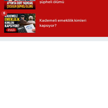
şüpheli ölümü
6
Kademeli emeklilik kimleri
kapsıyor?