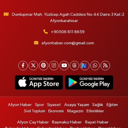
Dumlupınar Mah. Yüzbaşı Agah Caddesi No:44 Daire:3 Kat:2
Afyonkarahisar
+90506 811 8659
afyonhaber.com@gmail.com
Afyon Haber
Spor
Siyaset
Asayiş Yaşam
Sağlık
Eğitim
Sivil Toplum
Ekonomi
Magazin
Etkinlikler
Afyon Çay Haber
Başmakçı Haber
Bayat Haber