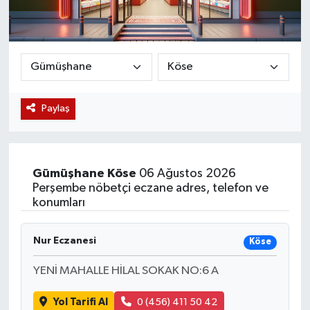
Magazin
Etkinlikler
Paylaş
Gümüşhane
Köse
06 Ağustos 2026
Perşembe nöbetçi eczane adres, telefon ve
konumları
Nur Eczanesi
Köse
YENİ MAHALLE HİLAL SOKAK NO:6 A
Yol Tarifi Al
0 (456) 411 50 42