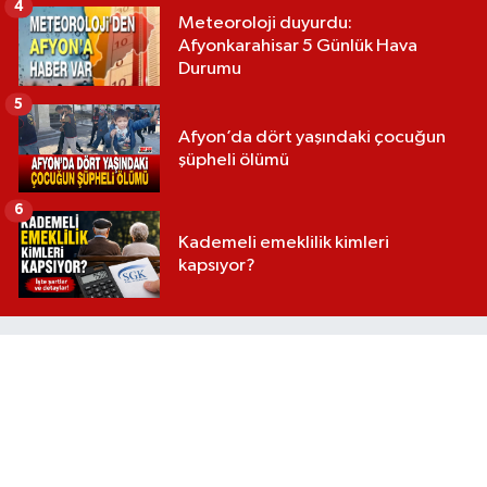
4
Meteoroloji duyurdu:
Afyonkarahisar 5 Günlük Hava
Durumu
5
Afyon’da dört yaşındaki çocuğun
şüpheli ölümü
6
Kademeli emeklilik kimleri
kapsıyor?