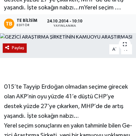
yaşandı. İşte sokağın nabzı…rnYe­rel se­çim ...
Magazin
TE BILISIM
24.10.2014 - 10:10
EDITÖR
Etkinlikler
YAYINLANMA
Paylaş
-
+
A
A
015’te Tayyip Erdoğan olmadan seçime girecek
olan AKP’nin oyu yüzde 41’e düştü CHP’ye
destek yüzde 27’ye çıkarken, MHP’de de artış
yaşandı. İşte sokağın nabzı…
Ye­rel se­çim so­nuç­la­rı­nı en ya­kın tah­min­le bi­len Ge­
zi­ci Araş­tır­ma Şir­ke­ti, ye­ni bir ka­mu­oyu yok­la­ma­sı