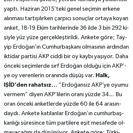
yap­tı. Ha­zi­ran 2015’te­ki ge­nel se­çi­min er­ke­ne
alın­ma­sı tar­tı­şı­lır­ken çar­pı­cı so­nuç­lar or­ta­ya ko­yan
an­ket, 18-19 Ekim ta­rih­le­rin­de 36 il­de 3 bin 292 ki­
şiy­le yüz yü­ze ger­çek­leş­ti­ril­di. An­ke­te gö­re; Tay­
yip Er­do­ğa­n’­ın Cum­hur­baş­ka­nı ol­ma­sı­nın ar­dın­dan
ik­ti­dar par­ti­si AKP cid­di bir oy kay­bı ya­şı­yor. Da­ha
ön­ce­ki se­çim­ler­de sırf Er­do­ğan ol­du­ğu için AK­P’­
ye oy ve­ren­le­rin ora­nın­da dü­şüş var.
Halk,
IŞİD’den rahatsız…
“Er­do­ğan­sız AK­P’­ye oyumu
ver­me­m” di­yen AK­P’­li­le­rin ora­nı yüz­de 34… Bu
oran ön­ce­ki an­ket­ler­de yüz­de 60 ile 64 ara­sın­
day­dı. An­ke­te ka­tı­lan­lar Er­do­ğa­n’­ın cum­hur­baş­
kan­lı­ğı sü­re­sin­ce tüm par­ti­le­re eşit me­sa­fe­de ol­
ma­ya­ca­ğı­nı da dü­şü­nü­yor. An­ke­te gö­re; Tür­ki­