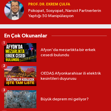
PROF. DR. EKREM ÇULFA
Psikopat, Sosyopat, Narsist Partnerlerin
Yaptığı 50 Manipülasyon
En Çok Okunanlar
1
Afyon'da mezarlıkta bir erkek
cesedi bulundu
2
OEDAŞ Afyonkarahisar ili elektrik
kesintileri duyurusu
3
Büyük deprem mi geliyor?