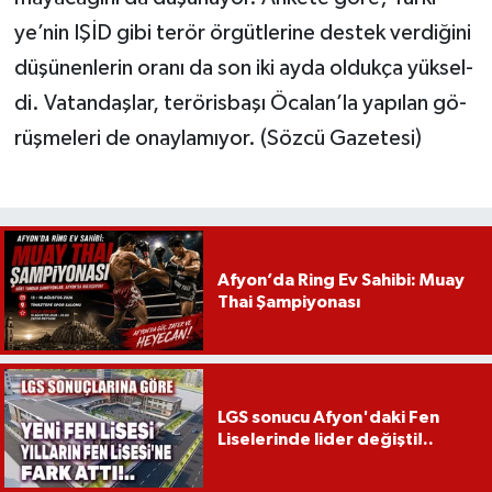
ye­’nin IŞİD gi­bi terör örgütlerine des­tek ver­di­ği­ni
dü­şü­nen­le­rin ora­nı da son iki ay­da ol­duk­ça yük­sel­
di. Va­tan­daş­lar, te­rö­ris­ba­şı Öca­la­n’­la ya­pı­lan gö­
rüş­me­le­ri de onay­la­mı­yor. (Sözcü Gazetesi)
Afyon’da Ring Ev Sahibi: Muay
Thai Şampiyonası
LGS sonucu Afyon'daki Fen
Liselerinde lider değişti!..