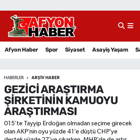
Afyon Haber
Siyaset
Afyon Haber
Spor
Siyaset
Asayiş Yaşam
S
Spor
Asayiş Yaşam
HABERLER
ARŞIV HABER
GEZİCİ ARAŞTIRMA
Sağlık
ŞİRKETİNİN KAMUOYU
Eğitim
ARAŞTIRMASI
Sivil Toplum
015’te Tayyip Erdoğan olmadan seçime girecek
olan AKP’nin oyu yüzde 41’e düştü CHP’ye
Ekonomi
destek yüzde 27’ye çıkarken, MHP’de de artış