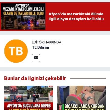
Afyon'da mezarlıktaki ölümle
ilgili olayın detayları belli oldu
EDITÖR HAKKINDA
TE Bilisim
Bunlar da ilginizi çekebilir