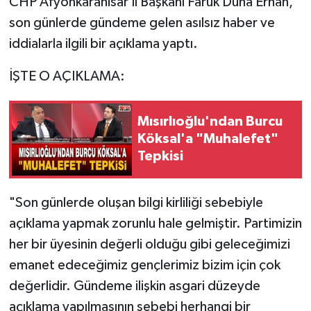
CHP Afyonkarahisar İl Başkanı Faruk Duha Erhan,
son günlerde gündeme gelen asılsız haber ve
iddialarla ilgili bir açıklama yaptı.
İŞTE O AÇIKLAMA:
Mısırlıoğlu'ndan Burcu
Köksal'a "Muhalefet"
Tepkisi
"Son günlerde oluşan bilgi kirliliği sebebiyle
açıklama yapmak zorunlu hale gelmiştir. Partimizin
her bir üyesinin değerli olduğu gibi geleceğimizi
emanet edeceğimiz gençlerimiz bizim için çok
değerlidir. Gündeme ilişkin asgari düzeyde
açıklama yapılmasının sebebi herhangi bir