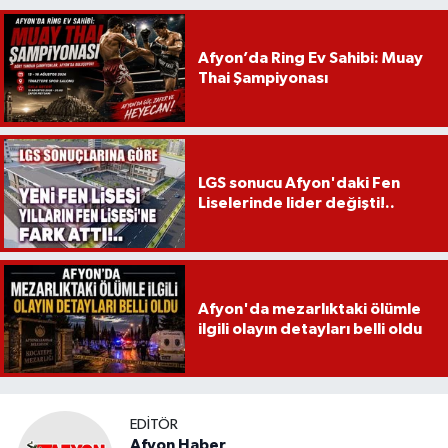
Afyon’da Ring Ev Sahibi: Muay
Thai Şampiyonası
LGS sonucu Afyon'daki Fen
Liselerinde lider değişti!..
Afyon'da mezarlıktaki ölümle
ilgili olayın detayları belli oldu
EDITÖR
Afyon Haber