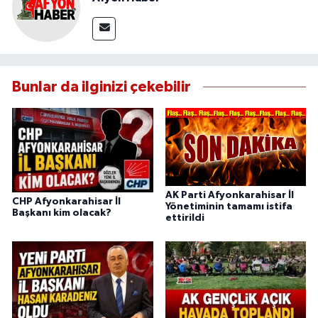
Bunlar da ilginizi çekebilir
AK Parti Afyonkarahisar İl
CHP Afyonkarahisar İl
Yönetiminin tamamı istifa
Başkanı kim olacak?
ettirildi