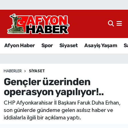
Afyon Haber
Siyaset
Afyon Haber
Spor
Siyaset
Asayiş Yaşam
S
Spor
Asayiş Yaşam
HABERLER
SIYASET
Gençler üzerinden
Sağlık
operasyon yapılıyor!..
Eğitim
CHP Afyonkarahisar İl Başkanı Faruk Duha Erhan,
Sivil Toplum
son günlerde gündeme gelen asılsız haber ve
iddialarla ilgili bir açıklama yaptı.
Ekonomi