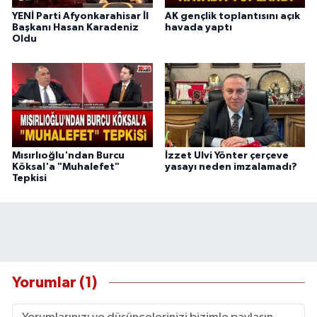
YENİ Parti Afyonkarahisar İl
AK gençlik toplantısını açık
Başkanı Hasan Karadeniz
havada yaptı
Oldu
Mısırlıoğlu'ndan Burcu
İzzet Ulvi Yönter çerçeve
Köksal'a "Muhalefet"
yasayı neden imzalamadı?
Tepkisi
Yorumlar (1)