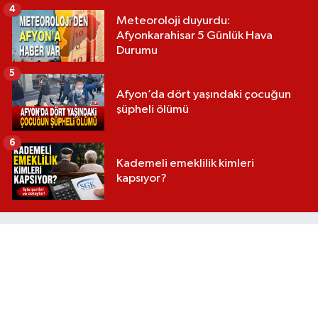
4
Meteoroloji duyurdu:
Afyonkarahisar 5 Günlük Hava
Durumu
5
Afyon’da dört yaşındaki çocuğun
şüpheli ölümü
6
Kademeli emeklilik kimleri
kapsıyor?