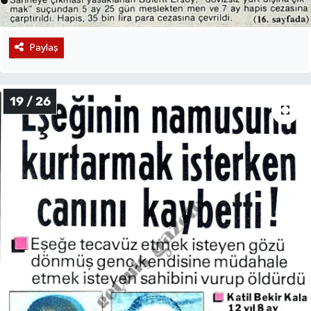
Paylaş
19 / 26