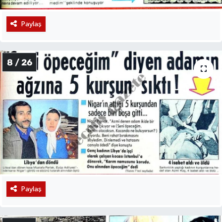
Paylaş
8 / 26
Paylaş