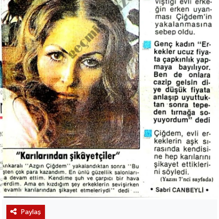
Paylaş