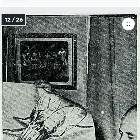
12 / 26