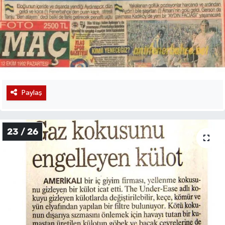
Paylaş
23 / 26