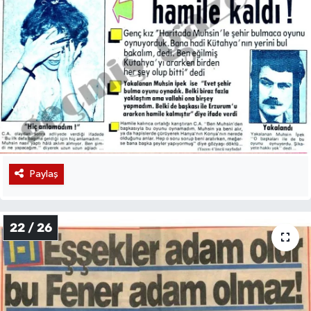
Paylaş
22 / 26