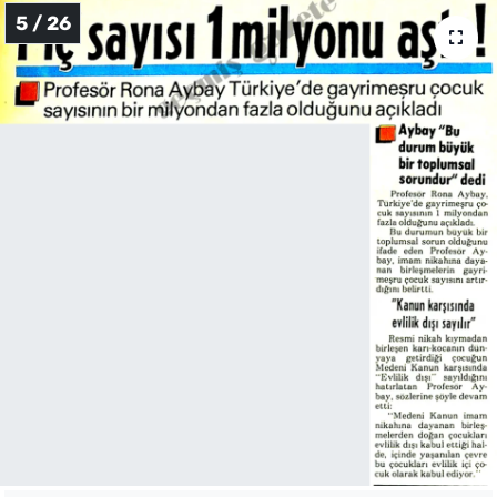
5 / 26