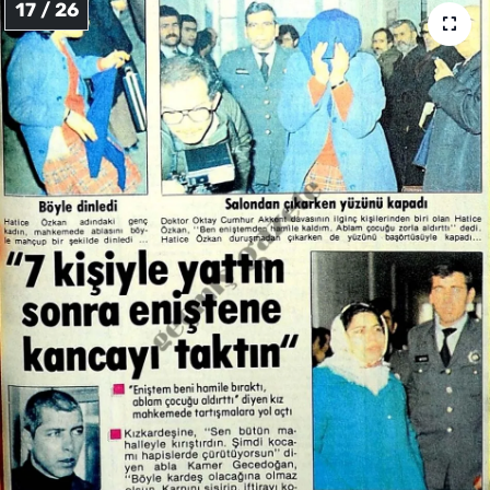
17 / 26