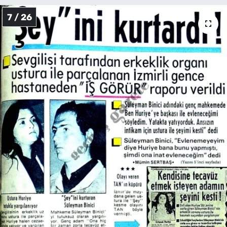
7 / 26