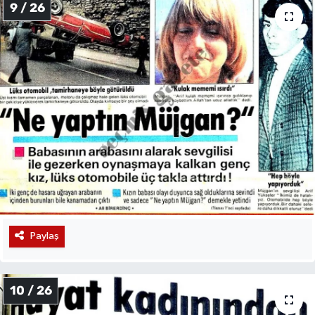
9 / 26
Paylaş
10 / 26