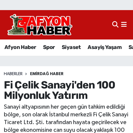
Afyon Haber
Siyaset
Afyon Haber
Spor
Siyaset
Asayiş Yaşam
S
Spor
Asayiş Yaşam
HABERLER
EMIRDAĞ HABER
Fi Çelik Sanayi'den 100
Sağlık
Milyonluk Yatırım
Eğitim
Sanayi altyapısının her geçen gün tahkim edildiği
Sivil Toplum
bölge, son olarak İstanbul merkezli Fi Çelik Sanayi
Ticaret Ltd. Şti. tarafından hayata geçirilecek ve
Ekonomi
bölge ekonomisine can suyu olacak yaklaşık 100