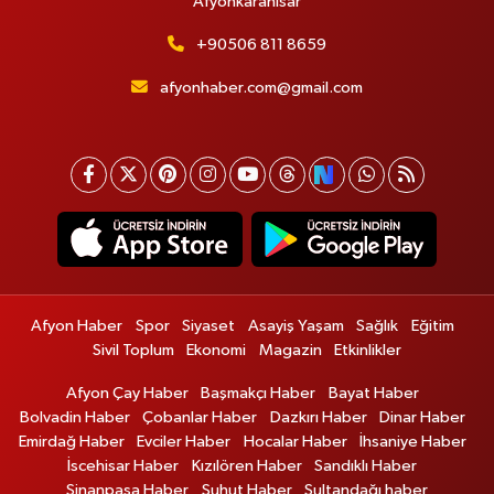
Afyonkarahisar
+90506 811 8659
afyonhaber.com@gmail.com
Afyon Haber
Spor
Siyaset
Asayiş Yaşam
Sağlık
Eğitim
Sivil Toplum
Ekonomi
Magazin
Etkinlikler
Afyon Çay Haber
Başmakçı Haber
Bayat Haber
Bolvadin Haber
Çobanlar Haber
Dazkırı Haber
Dinar Haber
Emirdağ Haber
Evciler Haber
Hocalar Haber
İhsaniye Haber
İscehisar Haber
Kızılören Haber
Sandıklı Haber
Sinanpaşa Haber
Şuhut Haber
Sultandağı haber