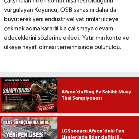
çalışmalarının en somut nişanesi olduğunu
vurgulayan Koyuncu, OSB sahasını daha da
büyüterek yeni endüstriyel yatırımları ilçeye
çekmek adına kararlılıkla çalışmaya devam
edeceklerini sözlerine ekledi. Yatırımın kente ve
ülkeye hayırlı olması temennisinde bulunuldu.
Afyon’da Ring Ev Sahibi: Muay
Thai Şampiyonası
LGS sonucu Afyon'daki Fen
Liselerinde lider değişti!..