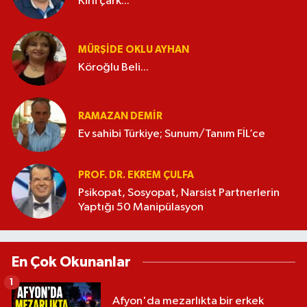
Kirli çark...
MÜRŞIDE OKLU AYHAN
Köroğlu Beli...
RAMAZAN DEMİR
Ev sahibi Türkiye; Sunum/Tanım FİL’ce
PROF. DR. EKREM ÇULFA
Psikopat, Sosyopat, Narsist Partnerlerin
Yaptığı 50 Manipülasyon
En Çok Okunanlar
1
Afyon'da mezarlıkta bir erkek