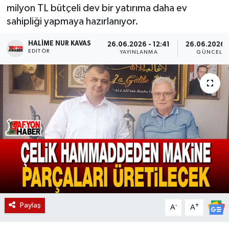
milyon TL bütçeli dev bir yatırıma daha ev
Magazin
sahipliği yapmaya hazırlanıyor.
Etkinlikler
HALIME NUR KAVAS
26.06.2026 - 12:41
26.06.2026 -
EDITÖR
YAYINLANMA
GÜNCELL
Paylaş
-
+
A
A