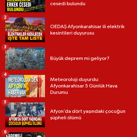
cesedi bulundu
2
OEDAŞ Afyonkarahisar ili elektrik
kesintileri duyurusu
3
Büyük deprem mi geliyor?
4
Meteoroloji duyurdu:
Afyonkarahisar 5 Günlük Hava
Durumu
5
Afyon’da dört yaşındaki çocuğun
şüpheli ölümü
6