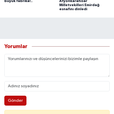
büyük fabrika!..
Afyonkarahisar
Milletvekilleri Emirdağ
esnafını dinledi
Yorumlar
Gönder