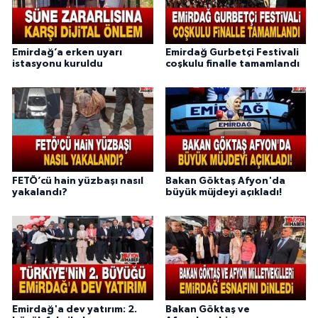
Emirdağ’a erken uyarı
Emirdağ Gurbetçi Festivali
istasyonu kuruldu
coşkulu finalle tamamlandı
FETÖ’cü hain yüzbaşı nasıl
Bakan Göktaş Afyon'da
yakalandı?
büyük müjdeyi açıkladı!
Emirdağ'a dev yatırım: 2.
Bakan Göktaş ve