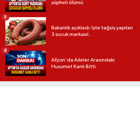
şüpheli ölümü
5
Bakanlık açıkladı: İşte tağşiş yapılan
3 sucuk markası!..
6
Afyon'da Aileler Arasındaki
Husumet Kanlı Bitti