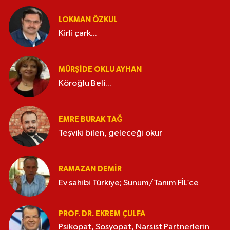
LOKMAN ÖZKUL
Kirli çark...
MÜRŞIDE OKLU AYHAN
Köroğlu Beli...
EMRE BURAK TAĞ
Teşviki bilen, geleceği okur
RAMAZAN DEMİR
Ev sahibi Türkiye; Sunum/Tanım FİL’ce
PROF. DR. EKREM ÇULFA
Psikopat, Sosyopat, Narsist Partnerlerin