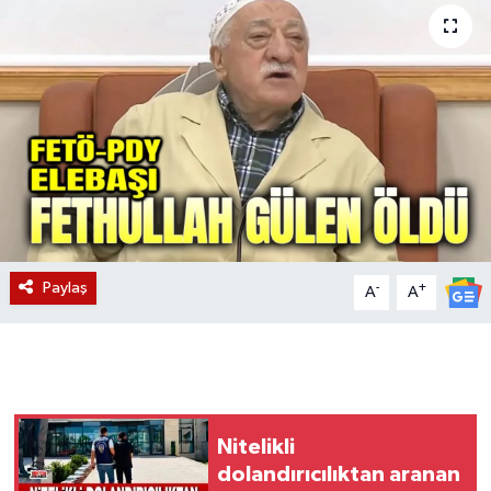
Magazin
Etkinlikler
Paylaş
-
+
A
A
Nitelikli
dolandırıcılıktan aranan