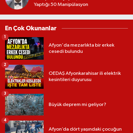
Yaptığı 50 Manipülasyon
En Çok Okunanlar
1
Afyon'da mezarlıkta bir erkek
cesedi bulundu
2
OEDAŞ Afyonkarahisar ili elektrik
kesintileri duyurusu
3
Büyük deprem mi geliyor?
4
Afyon’da dört yaşındaki çocuğun