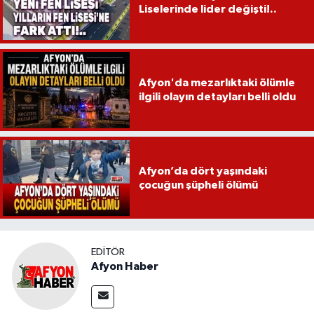
Liselerinde lider değişti!..
Afyon'da mezarlıktaki ölümle
ilgili olayın detayları belli oldu
Afyon’da dört yaşındaki
çocuğun şüpheli ölümü
EDITÖR
Afyon Haber