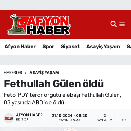
Afyon Haber
Siyaset
Afyon Haber
Spor
Siyaset
Asayiş Yaşam
S
Spor
Asayiş Yaşam
HABERLER
ASAYIŞ YAŞAM
Fethullah Gülen öldü
Sağlık
Fetö-PDY terör örgütü elebaşı Fethullah Gülen,
Eğitim
83 yaşında ABD'de öldü.
Sivil Toplum
AFYON HABER
21.10.2024 - 09:20
2
EDITÖR
YAYINLANMA
PAYLAŞIM
OKUN
Ekonomi