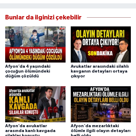
Bunlar da ilginizi çekebilir
Afyon’da 4 yaşındaki
Avukatlar arasındaki silahlı
çocuğun ölümündeki
kavganın detayları ortaya
düğüm çözüldü
çıkıyor
Afyon’da avukatlar
Afyon'da mezarlıktaki
arasında kanlı kavgada
ölümle ilgili olayın detayları
silahlar konuştu
belli oldu