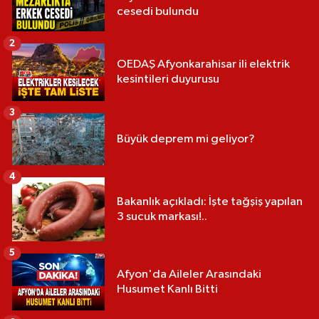
cesedi bulundu
2
OEDAŞ Afyonkarahisar ili elektrik
kesintileri duyurusu
3
Büyük deprem mi geliyor?
4
Bakanlık açıkladı: İşte tağşiş yapılan
3 sucuk markası!..
5
Afyon'da Aileler Arasındaki
Husumet Kanlı Bitti