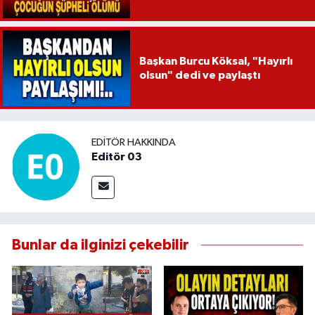
Başkan Burcu Köksal, "Hayırlı
olsun" dedi ve paylaştı
EDITÖR HAKKINDA
Editör 03
Bunlar da ilginizi çekebilir