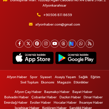
Dumlupınar Mah. Yüzbaşı Agah Caddesi No:44 Daire:3 Kat:2
Afyonkarahisar
+90506 811 8659
afyonhaber.com@gmail.com
Afyon Haber
Spor
Siyaset
Asayiş Yaşam
Sağlık
Eğitim
Sivil Toplum
Ekonomi
Magazin
Etkinlikler
Afyon Çay Haber
Başmakçı Haber
Bayat Haber
Bolvadin Haber
Çobanlar Haber
Dazkırı Haber
Dinar Haber
Emirdağ Haber
Evciler Haber
Hocalar Haber
İhsaniye Haber
İscehisar Haber
Kızılören Haber
Sandıklı Haber