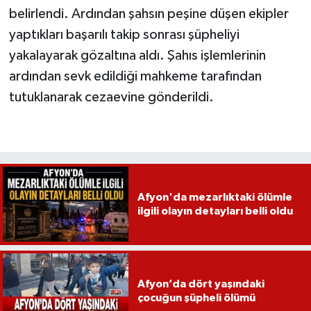
belirlendi. Ardından şahsın peşine düşen ekipler
yaptıkları başarılı takip sonrası şüpheliyi
yakalayarak gözaltına aldı. Şahıs işlemlerinin
ardından sevk edildiği mahkeme tarafından
tutuklanarak cezaevine gönderildi.
Afyon'da mezarlıktaki ölümle
ilgili olayın detayları belli oldu
Afyon’da dört yaşındaki
çocuğun şüpheli ölümü