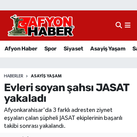
Afyon Haber
Siyaset
Afyon Haber
Spor
Siyaset
Asayiş Yaşam
S
Spor
Asayiş Yaşam
HABERLER
ASAYIŞ YAŞAM
Evleri soyan şahsı JASAT
Sağlık
yakaladı
Eğitim
Afyonkarahisar'da 3 farklı adresten ziynet
Sivil Toplum
eşyaları çalan şüpheli JASAT ekiplerinin başarılı
takibi sonrası yakalandı.
Ekonomi