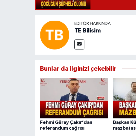
EDITÖR HAKKINDA
TE Bilisim
Bunlar da ilginizi çekebilir
Fehmi Güray Çakır’dan
Başkan K
referandum çağrısı
mazbatası