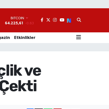
BITCOIN
64.225,61
-0.63
°
DOLAR
47,6704
0
EURO
azin
Etkinlikler
55,0406
-0.08
STERLİN
64,2143
0
GRAM ALTIN
6510.40
0.45
lik ve
BİST100
13.799
70
 Çekti