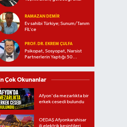
RAMAZAN DEMİR
Ev sahibi Türkiye; Sunum/Tanım
FİL’ce
PROF. DR. EKREM ÇULFA
Psikopat, Sosyopat, Narsist
Partnerlerin Yaptığı 50
Manipülasyon
En Çok Okunanlar
Afyon'da mezarlıkta bir
erkek cesedi bulundu
OEDAŞ Afyonkarahisar
ili elektrik kesintileri