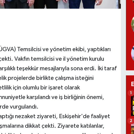
ÜGVA) Temsilcisi ve yönetim ekibi, yaptıkları
ekti. Vakfın temsilcisi ve il yönetim kurulu
şılıklı teşekkür mesajlarıyla sona erdi. İki taraf
k projelerde birlikte çalışma isteğini
ilik için olumlu bir işaret olarak
1
uniyetle karşılandı ve iş birliğinin önemi,
erde vurgulandı.
aptığı nezaket ziyareti, Eskişehir'de faaliyet
2
şmalarına dikkat çekti. Ziyarete katılanlar,