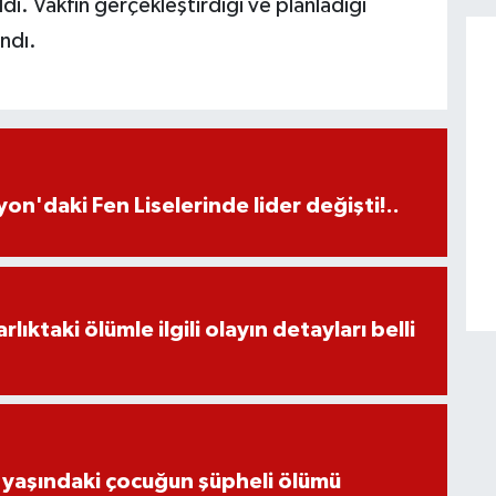
di. Vakfın gerçekleştirdiği ve planladığı
andı.
on'daki Fen Liselerinde lider değişti!..
ıktaki ölümle ilgili olayın detayları belli
 yaşındaki çocuğun şüpheli ölümü