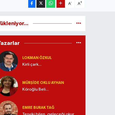
-
+
A
A
ükleniyor...
Yazarlar
LOKMAN ÖZKUL
Kirli çark...
MÜRŞIDE OKLU AYHAN
Köroğlu Beli...
EMRE BURAK TAĞ
Teşviki bilen, geleceği okur