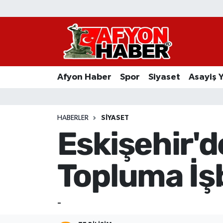
Afyon Haber
Siyaset
Afyon Haber
Spor
Siyaset
Asayiş 
Spor
Asayiş Yaşam
HABERLER
SIYASET
Eskişehir'd
Sağlık
Topluma İşbi
Eğitim
Sivil Toplum
-
Ekonomi