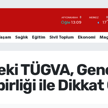
17
Öğle
13:09
Yaşam
Sağlık
Eğitim
Sivil Toplum
Ekonomi
Mag
eki TÜGVA, Genç
rliği ile Dikkat