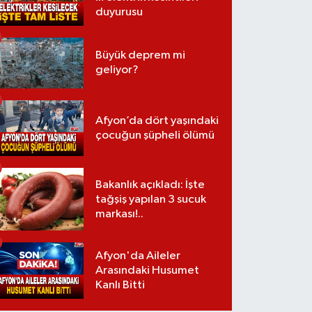
duyurusu
Büyük deprem mi
geliyor?
Afyon’da dört yaşındaki
çocuğun şüpheli ölümü
Bakanlık açıkladı: İşte
tağşiş yapılan 3 sucuk
markası!..
Afyon'da Aileler
Arasındaki Husumet
Kanlı Bitti