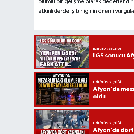
olumlu bir gelişme olarak değerlendiril
etkinliklerde iş birliğinin önemi vurgul
EDITÖRÜN SEÇTIĞI
LGS sonucu Afy
EDITÖRÜN SEÇTIĞI
Afyon'da mezarl
oldu
EDITÖRÜN SEÇTIĞI
Afyon’da dört