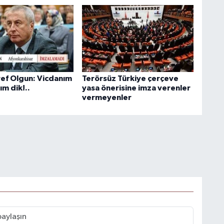
ef Olgun: Vicdanım
Terörsüz Türkiye çerçeve
ım dik!..
yasa önerisine imza verenler
vermeyenler