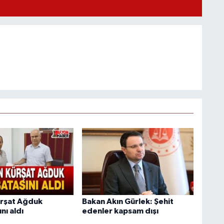
ürşat Ağduk
Bakan Akın Gürlek: Şehit
nı aldı
edenler kapsam dışı