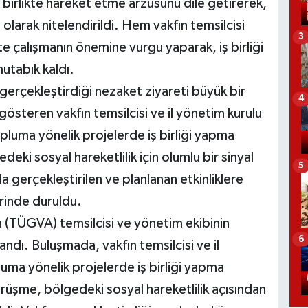
birlikte hareket etme arzusunu dile getirerek,
t olarak nitelendirildi. Hem vakfın temsilcisi
3
kte çalışmanın önemine vurgu yaparak, iş birliği
mutabık kaldı.
gerçekleştirdiği nezaket ziyareti büyük bir
4
t gösteren vakfın temsilcisi ve il yönetim kurulu
pluma yönelik projelerde iş birliği yapma
deki sosyal hareketlilik için olumlu bir sinyal
5
da gerçekleştirilen ve planlanan etkinliklere
erinde duruldu.
ın (TÜGVA) temsilcisi ve yönetim ekibinin
6
landı. Buluşmada, vakfın temsilcisi ve il
luma yönelik projelerde iş birliği yapma
örüşme, bölgedeki sosyal hareketlilik açısından