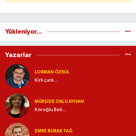
Yükleniyor...
Yazarlar
LOKMAN ÖZKUL
Kirli çark...
MÜRŞIDE OKLU AYHAN
Köroğlu Beli...
EMRE BURAK TAĞ