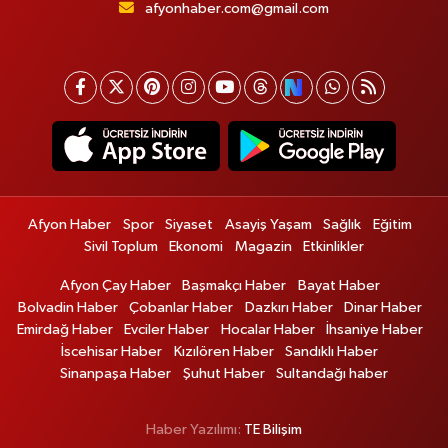
afyonhaber.com@gmail.com
Afyon Haber
Spor
Siyaset
Asayiş Yaşam
Sağlık
Eğitim
Sivil Toplum
Ekonomi
Magazin
Etkinlikler
Afyon Çay Haber
Başmakçı Haber
Bayat Haber
Bolvadin Haber
Çobanlar Haber
Dazkırı Haber
Dinar Haber
Emirdağ Haber
Evciler Haber
Hocalar Haber
İhsaniye Haber
İscehisar Haber
Kızılören Haber
Sandıklı Haber
Sinanpaşa Haber
Şuhut Haber
Sultandağı haber
Haber Yazılımı:
TE Bilişim