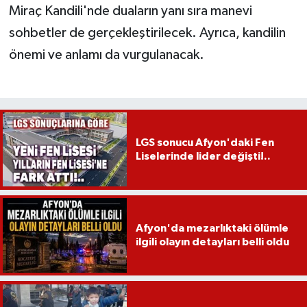
Miraç Kandili'nde duaların yanı sıra manevi
sohbetler de gerçekleştirilecek. Ayrıca, kandilin
önemi ve anlamı da vurgulanacak.
LGS sonucu Afyon'daki Fen
Liselerinde lider değişti!..
Afyon'da mezarlıktaki ölümle
ilgili olayın detayları belli oldu