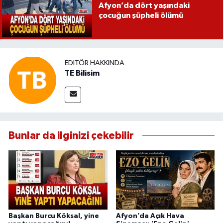
Afyon’da dört yaşındaki
çocuğun şüpheli ölümü
EDITÖR HAKKINDA
TE Bilisim
Bunlar da ilginizi çekebilir
Başkan Burcu Köksal, yine
Afyon’da Açık Hava