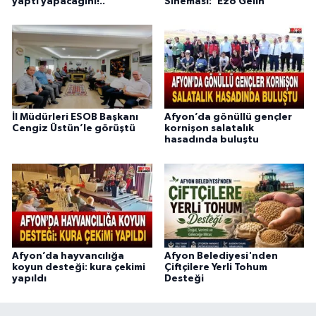
yaptı yapacağını!..
Sineması: 'Ezo Gelin'
İl Müdürleri ESOB Başkanı
Afyon’da gönüllü gençler
Cengiz Üstün’le görüştü
kornişon salatalık
hasadında buluştu
Afyon’da hayvancılığa
Afyon Belediyesi'nden
koyun desteği: kura çekimi
Çiftçilere Yerli Tohum
yapıldı
Desteği