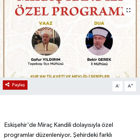
Magazin
Etkinlikler
Paylaş
-
+
A
A
Eskişehir'de Miraç Kandili dolayısıyla özel
programlar düzenleniyor. Şehirdeki farklı