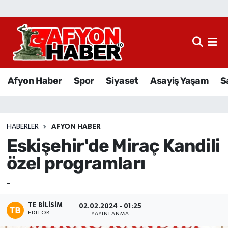
Afyon Haber
Siyaset
Afyon Haber
Spor
Siyaset
Asayiş Yaşam
S
Spor
Asayiş Yaşam
HABERLER
AFYON HABER
Eskişehir'de Miraç Kandili
Sağlık
özel programları
Eğitim
-
Sivil Toplum
TE BILISIM
02.02.2024 - 01:25
EDITÖR
YAYINLANMA
Ekonomi