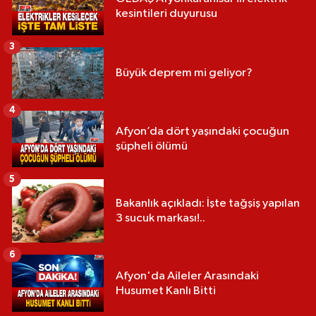
kesintileri duyurusu
3
Büyük deprem mi geliyor?
4
Afyon’da dört yaşındaki çocuğun
şüpheli ölümü
5
Bakanlık açıkladı: İşte tağşiş yapılan
3 sucuk markası!..
6
Afyon'da Aileler Arasındaki
Husumet Kanlı Bitti