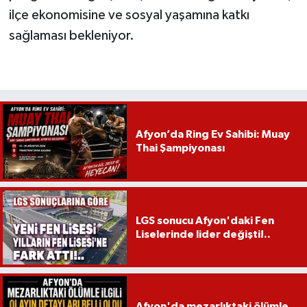
ilçe ekonomisine ve sosyal yaşamına katkı
sağlaması bekleniyor.
Afyon’da Ring Ev Sahibi: Muay
Thai Şampiyonası
LGS sonucu Afyon'daki Fen
Liselerinde lider değişti!..
Afyon'da mezarlıktaki ölümle