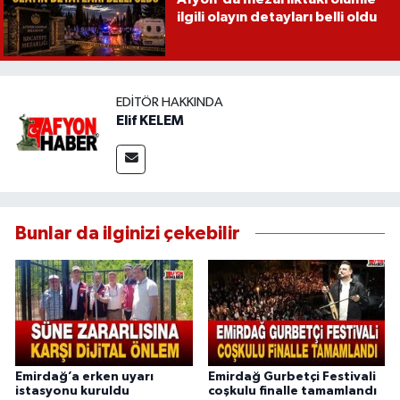
ilgili olayın detayları belli oldu
EDITÖR HAKKINDA
Elif KELEM
Bunlar da ilginizi çekebilir
Emirdağ’a erken uyarı
Emirdağ Gurbetçi Festivali
istasyonu kuruldu
coşkulu finalle tamamlandı