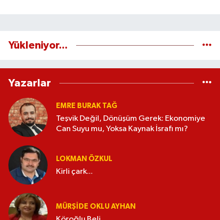
Yükleniyor...
Yazarlar
EMRE BURAK TAĞ
Teşvik Değil, Dönüşüm Gerek: Ekonomiye
Can Suyu mu, Yoksa Kaynak İsrafı mı?
LOKMAN ÖZKUL
Kirli çark...
MÜRŞIDE OKLU AYHAN
Köroğlu Beli...