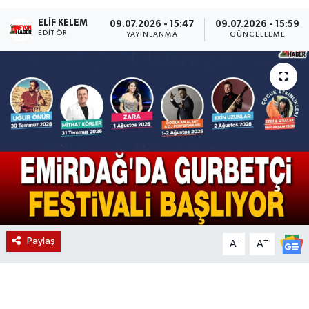
ELIF KELEM
Magazin
09.07.2026 - 15:47
09.07.2026 - 15:59
EDITÖR
YAYINLANMA
GÜNCELLEME
Etkinlikler
Paylaş
-
+
A
A