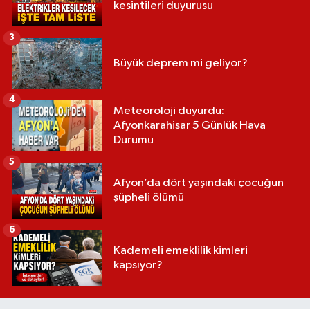
kesintileri duyurusu
3
Büyük deprem mi geliyor?
4
Meteoroloji duyurdu:
Afyonkarahisar 5 Günlük Hava
Durumu
5
Afyon’da dört yaşındaki çocuğun
şüpheli ölümü
6
Kademeli emeklilik kimleri
kapsıyor?