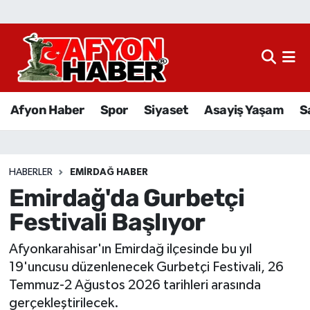
Afyon Haber
Siyaset
Afyon Haber
Spor
Siyaset
Asayiş Yaşam
S
Spor
Asayiş Yaşam
HABERLER
EMIRDAĞ HABER
Emirdağ'da Gurbetçi
Sağlık
Festivali Başlıyor
Eğitim
Afyonkarahisar'ın Emirdağ ilçesinde bu yıl
Sivil Toplum
19'uncusu düzenlenecek Gurbetçi Festivali, 26
Temmuz-2 Ağustos 2026 tarihleri arasında
Ekonomi
gerçekleştirilecek.