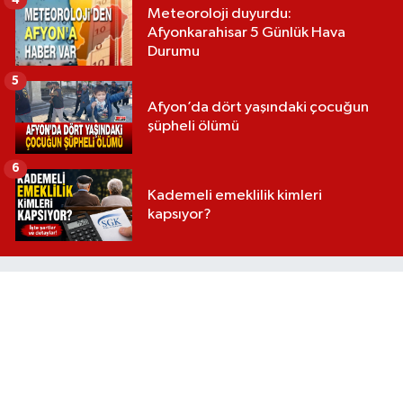
Meteoroloji duyurdu:
Afyonkarahisar 5 Günlük Hava
Durumu
5
Afyon’da dört yaşındaki çocuğun
şüpheli ölümü
6
Kademeli emeklilik kimleri
kapsıyor?