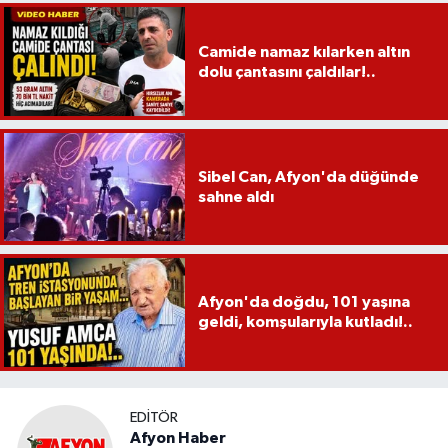
Camide namaz kılarken altın
dolu çantasını çaldılar!..
Sibel Can, Afyon'da düğünde
sahne aldı
Afyon'da doğdu, 101 yaşına
geldi, komşularıyla kutladı!..
EDITÖR
Afyon Haber