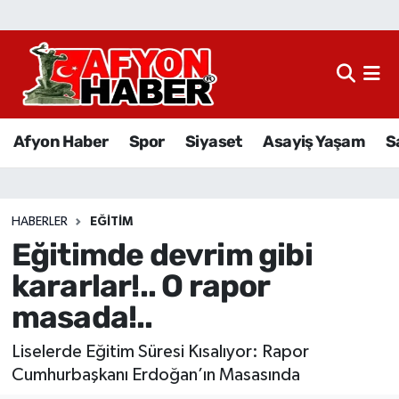
Afyon Haber
Siyaset
Afyon Haber
Spor
Siyaset
Asayiş Yaşam
S
Spor
Asayiş Yaşam
HABERLER
EĞITIM
Eğitimde devrim gibi
Sağlık
kararlar!.. O rapor
Eğitim
masada!..
Sivil Toplum
Liselerde Eğitim Süresi Kısalıyor: Rapor
Cumhurbaşkanı Erdoğan’ın Masasında
Ekonomi