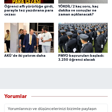
Öğrenci affı yürürlüğe girdi,
YÖKDİL/2 kaç soru, kaç
parayla tez yazdırana para
dakika ve sonuçlar ne
cezası
zaman açıklanacak?
AKÜ'de iki yatırım daha
PMYO başvuruları başladı:
3.250 öğrenci alacak
Yorumlar