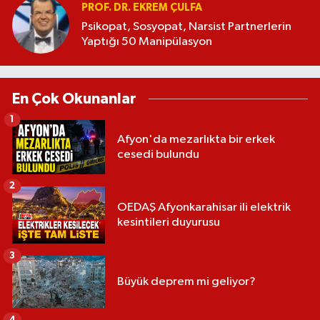
PROF. DR. EKREM ÇULFA
Psikopat, Sosyopat, Narsist Partnerlerin
Yaptığı 50 Manipülasyon
En Çok Okunanlar
1
Afyon'da mezarlıkta bir erkek
cesedi bulundu
2
OEDAŞ Afyonkarahisar ili elektrik
kesintileri duyurusu
3
Büyük deprem mi geliyor?
4