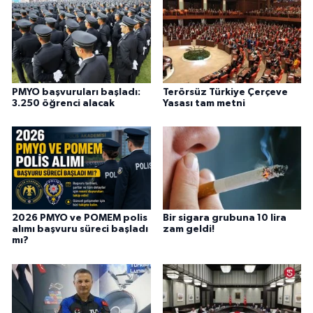
PMYO başvuruları başladı:
Terörsüz Türkiye Çerçeve
3.250 öğrenci alacak
Yasası tam metni
2026 PMYO ve POMEM polis
Bir sigara grubuna 10 lira
alımı başvuru süreci başladı
zam geldi!
mı?