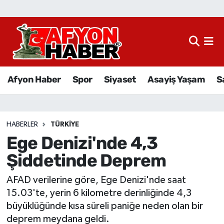
Afyon Haber
Siyaset
Afyon Haber
Spor
Siyaset
Asayiş Yaşam
S
Spor
Asayiş Yaşam
HABERLER
TÜRKIYE
Ege Denizi'nde 4,3
Sağlık
Şiddetinde Deprem
Eğitim
AFAD verilerine göre, Ege Denizi'nde saat
Sivil Toplum
15.03'te, yerin 6 kilometre derinliğinde 4,3
büyüklüğünde kısa süreli paniğe neden olan bir
Ekonomi
deprem meydana geldi.