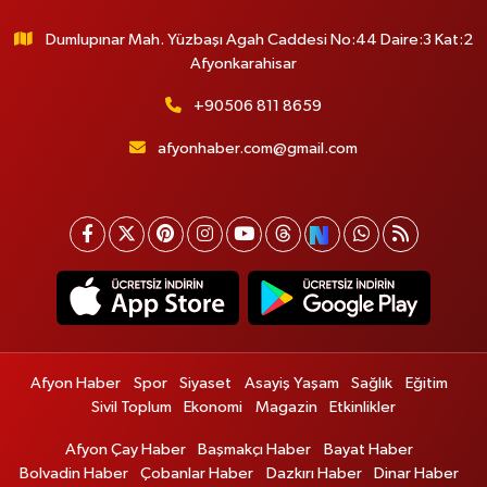
Dumlupınar Mah. Yüzbaşı Agah Caddesi No:44 Daire:3 Kat:2
Afyonkarahisar
+90506 811 8659
afyonhaber.com@gmail.com
Afyon Haber
Spor
Siyaset
Asayiş Yaşam
Sağlık
Eğitim
Sivil Toplum
Ekonomi
Magazin
Etkinlikler
Afyon Çay Haber
Başmakçı Haber
Bayat Haber
Bolvadin Haber
Çobanlar Haber
Dazkırı Haber
Dinar Haber