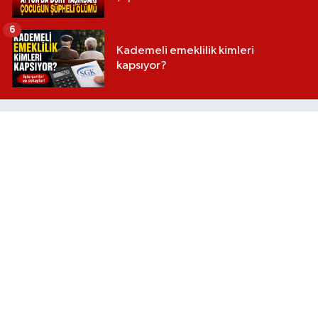
6
Kademeli emeklilik kimleri
kapsıyor?