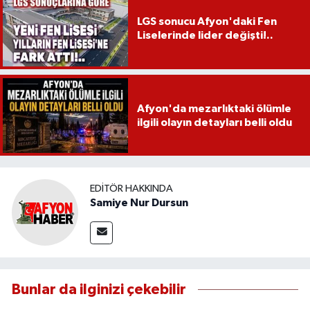
LGS sonucu Afyon'daki Fen
Liselerinde lider değişti!..
Afyon'da mezarlıktaki ölümle
ilgili olayın detayları belli oldu
EDITÖR HAKKINDA
Samiye Nur Dursun
Bunlar da ilginizi çekebilir