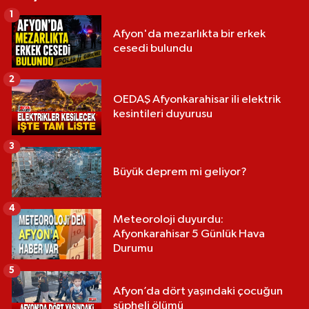
1
Afyon'da mezarlıkta bir erkek
cesedi bulundu
2
OEDAŞ Afyonkarahisar ili elektrik
kesintileri duyurusu
3
Büyük deprem mi geliyor?
4
Meteoroloji duyurdu:
Afyonkarahisar 5 Günlük Hava
Durumu
5
Afyon’da dört yaşındaki çocuğun
şüpheli ölümü