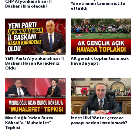
CHP Afyonkarahisar İl
Yönetiminin tamamı istifa
Başkanı kim olacak?
ettirildi
YENİ Parti Afyonkarahisar İl
AK gençlik toplantısını açık
Başkanı Hasan Karadeniz
havada yaptı
Oldu
Mısırlıoğlu'ndan Burcu
İzzet Ulvi Yönter çerçeve
Köksal'a "Muhalefet"
yasayı neden imzalamadı?
Tepkisi