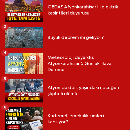
OEDAŞ Afyonkarahisar ili elektrik
kesintileri duyurusu
3
Büyük deprem mi geliyor?
4
Meteoroloji duyurdu:
Afyonkarahisar 5 Günlük Hava
Durumu
5
Afyon’da dört yaşındaki çocuğun
şüpheli ölümü
6
Kademeli emeklilik kimleri
kapsıyor?