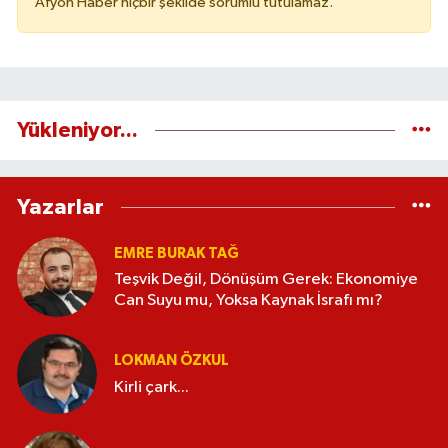
Afyon Haber hiçbir şekilde sorumlu tutulamaz.
Yükleniyor...
Yazarlar
EMRE BURAK TAĞ
Teşvik Değil, Dönüşüm Gerek: Ekonomiye
Can Suyu mu, Yoksa Kaynak İsrafı mı?
LOKMAN ÖZKUL
Kirli çark...