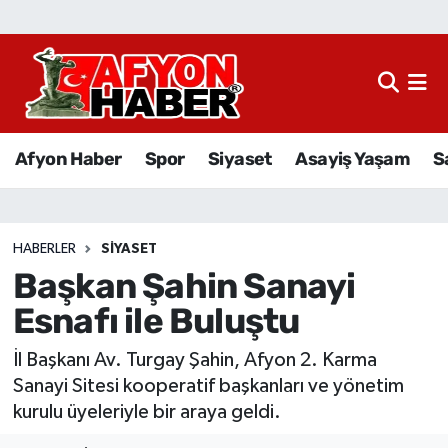
Afyon Haber
Siyaset
Afyon Haber
Spor
Siyaset
Asayiş Yaşam
S
Spor
Asayiş Yaşam
HABERLER
SIYASET
Başkan Şahin Sanayi
Sağlık
Esnafı ile Buluştu
Eğitim
İl Başkanı Av. Turgay Şahin, Afyon 2. Karma
Sivil Toplum
Sanayi Sitesi kooperatif başkanları ve yönetim
kurulu üyeleriyle bir araya geldi.
Ekonomi