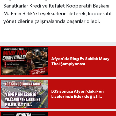
Sanatkarlar Kredi ve Kefalet Kooperatifi Başkanı
M. Emin Birlik'e teşekkürlerini ileterek, kooperatif
yöneticilerine çalışmalarında başarılar diledi.
Afyon’da Ring Ev Sahibi: Muay
Thai Şampiyonası
LGS sonucu Afyon'daki Fen
Liselerinde lider değişti!..