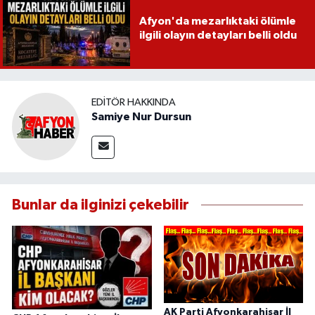
Afyon'da mezarlıktaki ölümle
ilgili olayın detayları belli oldu
EDITÖR HAKKINDA
Samiye Nur Dursun
Bunlar da ilginizi çekebilir
AK Parti Afyonkarahisar İl