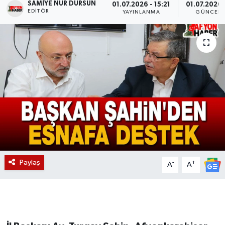
SAMIYE NUR DURSUN
01.07.2026 - 15:21
01.07.2026 
EDITÖR
YAYINLANMA
GÜNCELL
Magazin
Etkinlikler
Paylaş
-
+
A
A