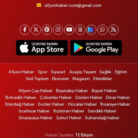
afyonhaber.com@gmail.com
Afyon Haber
Spor
Siyaset
Asayiş Yaşam
Sağlık
Eğitim
Sivil Toplum
Ekonomi
Magazin
Etkinlikler
Afyon Çay Haber
Başmakçı Haber
Bayat Haber
Bolvadin Haber
Çobanlar Haber
Dazkırı Haber
Dinar Haber
Emirdağ Haber
Evciler Haber
Hocalar Haber
İhsaniye Haber
İscehisar Haber
Kızılören Haber
Sandıklı Haber
Sinanpaşa Haber
Şuhut Haber
Sultandağı haber
Haber Yazılımı:
TE Bilişim