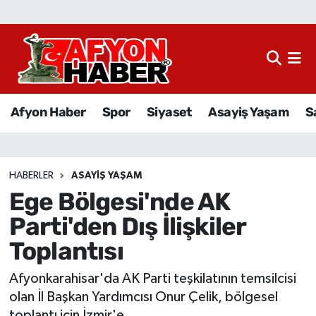
Afyon Haber
Siyaset
Afyon Haber
Spor
Siyaset
Asayiş Yaşam
S
Spor
Asayiş Yaşam
HABERLER
ASAYIŞ YAŞAM
Ege Bölgesi'nde AK
Sağlık
Parti'den Dış İlişkiler
Eğitim
Toplantısı
Sivil Toplum
Afyonkarahisar'da AK Parti teşkilatının temsilcisi
olan İl Başkan Yardımcısı Onur Çelik, bölgesel
Ekonomi
toplantı için İzmir'e...