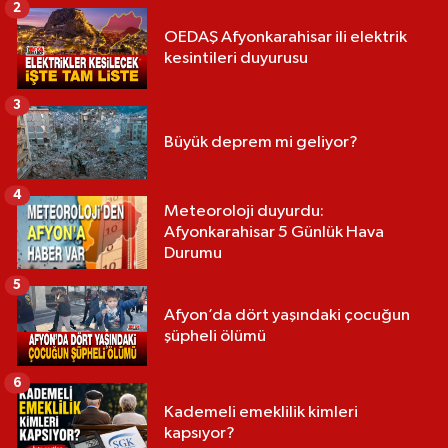
2
OEDAŞ Afyonkarahisar ili elektrik
kesintileri duyurusu
3
Büyük deprem mi geliyor?
4
Meteoroloji duyurdu:
Afyonkarahisar 5 Günlük Hava
Durumu
5
Afyon’da dört yaşındaki çocuğun
şüpheli ölümü
6
Kademeli emeklilik kimleri
kapsıyor?