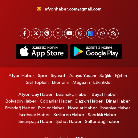
afyonhaber.com@gmail.com
Afyon Haber
Spor
Siyaset
Asayiş Yaşam
Sağlık
Eğitim
Sivil Toplum
Ekonomi
Magazin
Etkinlikler
Afyon Çay Haber
Başmakçı Haber
Bayat Haber
Bolvadin Haber
Çobanlar Haber
Dazkırı Haber
Dinar Haber
Emirdağ Haber
Evciler Haber
Hocalar Haber
İhsaniye Haber
İscehisar Haber
Kızılören Haber
Sandıklı Haber
Sinanpaşa Haber
Şuhut Haber
Sultandağı haber