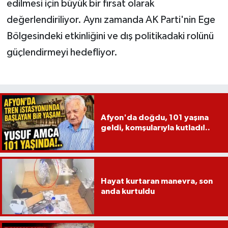
edilmesi için büyük bir fırsat olarak
değerlendiriliyor. Aynı zamanda AK Parti'nin Ege
Bölgesindeki etkinliğini ve dış politikadaki rolünü
güçlendirmeyi hedefliyor.
Afyon'da doğdu, 101 yaşına
geldi, komşularıyla kutladı!..
Hayat kurtaran manevra, son
anda kurtuldu