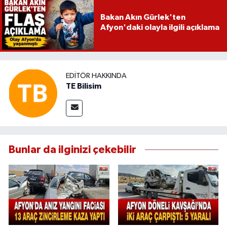
Bakan Akın Gürlek'ten
Afyon'daki olayla ilgili açıklama
EDITÖR HAKKINDA
TE Bilisim
Bunlar da ilginizi çekebilir