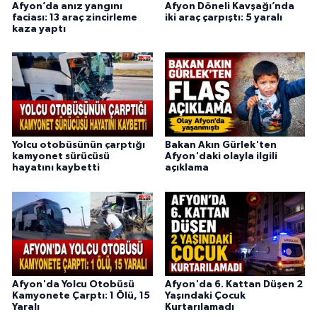
Afyon’da anız yangını
Afyon Döneli Kavşağı’nda
faciası: 13 araç zincirleme
iki araç çarpıştı: 5 yaralı
kaza yaptı
Yolcu otobüsünün çarptığı
Bakan Akın Gürlek'ten
kamyonet sürücüsü
Afyon'daki olayla ilgili
hayatını kaybetti
açıklama
Afyon'da Yolcu Otobüsü
Afyon'da 6. Kattan Düşen 2
Kamyonete Çarptı: 1 Ölü, 15
Yaşındaki Çocuk
Yaralı
Kurtarılamadı