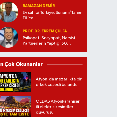
RAMAZAN DEMİR
Ev sahibi Türkiye; Sunum/Tanım
FİL’ce
PROF. DR. EKREM ÇULFA
Psikopat, Sosyopat, Narsist
Partnerlerin Yaptığı 50
Manipülasyon
En Çok Okunanlar
Afyon'da mezarlıkta bir
erkek cesedi bulundu
OEDAŞ Afyonkarahisar
ili elektrik kesintileri
duyurusu