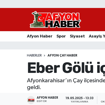
Afyon Haber
Siyaset
Afyon Haber
Spor
Siyaset
Asayiş 
Spor
Asayiş Yaşam
HABERLER
AFYON ÇAY HABER
Eber Gölü i
Sağlık
Eğitim
Afyonkarahisar’ın Çay ilçesinde
geldi.
Sivil Toplum
AFYON HABER
19.05.2025 - 13:33
Ekonomi
EDITÖR
YAYINLANMA
OK