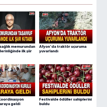
 sağlık memurundan
Afyon'da traktör uçuruma
erinliğinde ilk şiir
yuvarlandı
Koordinasyon
Festivalde ödüller sahiplerini
 araya geldi
buldu