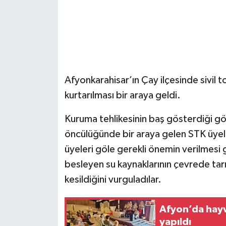
Afyonkarahisar’ın Çay ilçesinde sivil t
kurtarılması bir araya geldi.
Kuruma tehlikesinin baş gösterdiği göl
öncülüğünde bir araya gelen STK üyel
üyeleri göle gerekli önemin verilmesi g
besleyen su kaynaklarının çevrede tarı
kesildiğini vurguladılar.
Afyon’da hayv
yapıldı