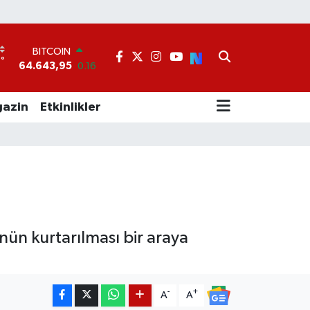
BITCOIN
64.643,95
0.16
°
1
DOLAR
47,6006
0.06
EURO
azin
Etkinlikler
55,0250
0.02
STERLİN
64,2398
0.2
GRAM ALTIN
6500.87
0.12
BİST100
13.799
70
’nün kurtarılması bir araya
-
+
A
A