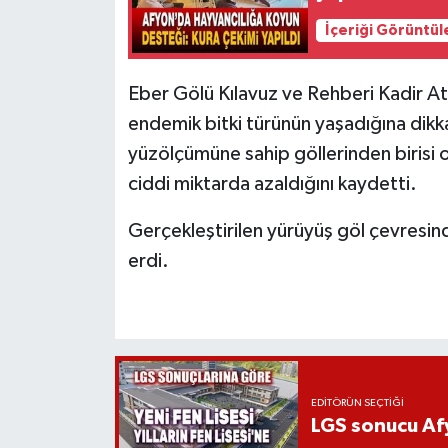
İçeriği Görüntül
Eber Gölü Kılavuz ve Rehberi Kadir Ate
endemik bitki türünün yaşadığına dikk
yüzölçümüne sahip göllerinden birisi o
ciddi miktarda azaldığını kaydetti.
Gerçekleştirilen yürüyüş göl çevresin
erdi.
EDITÖRÜN SEÇTIĞI
LGS sonucu Afy