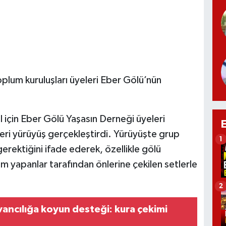
oplum kuruluşları üyeleri Eber Gölü’nün
 için Eber Gölü Yaşasın Derneği üyeleri
eri yürüyüş gerçekleştirdi. Yürüyüşte grup
1
erektiğini ifade ederek, özellikle gölü
m yapanlar tarafından önlerine çekilen setlerle
2
ancılığa koyun desteği: kura çekimi