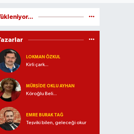
ükleniyor...
Yazarlar
LOKMAN ÖZKUL
Kirli çark...
MÜRŞIDE OKLU AYHAN
Köroğlu Beli...
EMRE BURAK TAĞ
Teşviki bilen, geleceği okur