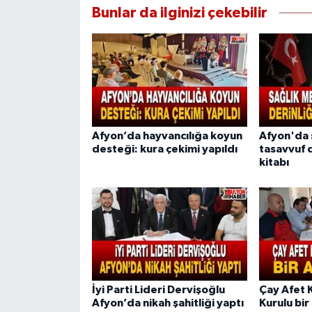
Bunlar da ilginizi çekebilir
Afyon’da hayvancılığa koyun
Afyon'da
desteği: kura çekimi yapıldı
tasavvuf d
kitabı
İyi Parti Lideri Dervişoğlu
Çay Afet 
Afyon’da nikah şahitliği yaptı
Kurulu bir