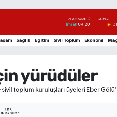
3
İmsak
04:20
Yaşam
Sağlık
Eğitim
Sivil Toplum
Ekonomi
Mag
çin yürüdüler
 sivil toplum kuruluşları üyeleri Eber Gölü
1 DK
UNMA SÜRESI