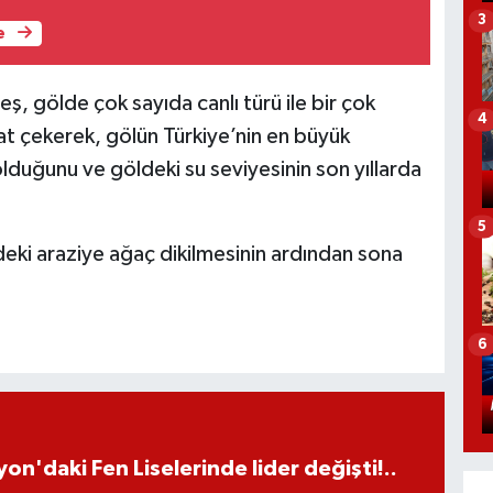
3
e
ş, gölde çok sayıda canlı türü ile bir çok
4
at çekerek, gölün Türkiye’nin en büyük
lduğunu ve göldeki su seviyesinin son yıllarda
5
deki araziye ağaç dikilmesinin ardından sona
6
on'daki Fen Liselerinde lider değişti!..