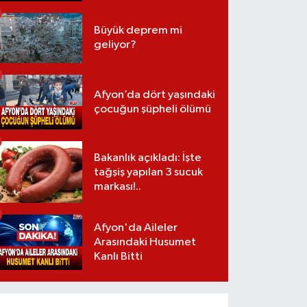
Büyük deprem mi
geliyor?
Afyon’da dört yaşındaki
çocuğun şüpheli ölümü
Bakanlık açıkladı: İşte
tağşiş yapılan 3 sucuk
markası!..
Afyon'da Aileler
Arasındaki Husumet
Kanlı Bitti