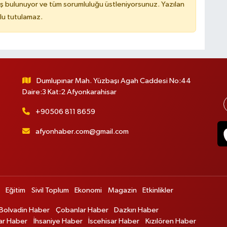
ş bulunuyor ve tüm sorumluluğu üstleniyorsunuz. Yazılan
lu tutulamaz.
Dumlupınar Mah. Yüzbaşı Agah Caddesi No:44
Daire:3 Kat:2 Afyonkarahisar
+90506 811 8659
afyonhaber.com@gmail.com
Eğitim
Sivil Toplum
Ekonomi
Magazin
Etkinlikler
Bolvadin Haber
Çobanlar Haber
Dazkırı Haber
ar Haber
İhsaniye Haber
İscehisar Haber
Kızılören Haber