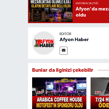
EDITÖRÜN SEÇTIĞI
Afyon'da mezarl
oldu
EDITÖR
Afyon Haber
Bunlar da ilginizi çekebilir