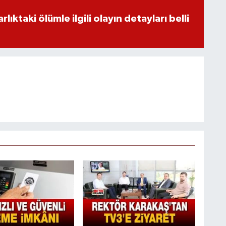
ıktaki ölümle ilgili olayın detayları belli