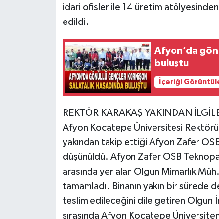
idari ofisler ile 14 üretim atölyesind
edildi.
Afyon’da gönü
buluştu
İçeriği Görüntül
REKTÖR KARAKAŞ YAKINDAN İLGİL
Afyon Kocatepe Üniversitesi Rektörü 
yakından takip ettiği Afyon Zafer OSB
düşünüldü. Afyon Zafer OSB Teknopark b
arasında yer alan Olgun Mimarlık Müh. 
tamamladı. Binanın yakın bir sürede 
teslim edileceğini dile getiren Olgun İ
sırasında Afyon Kocatepe Üniversitem