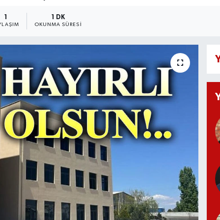
1
1 DK
YLAŞIM
OKUNMA SÜRESI
Y