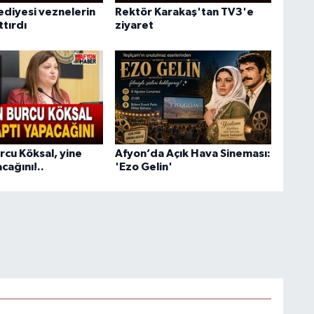
ediyesi veznelerin
Rektör Karakaş'tan TV3'e
ttırdı
ziyaret
rcu Köksal, yine
Afyon’da Açık Hava Sineması:
cağını!..
'Ezo Gelin'