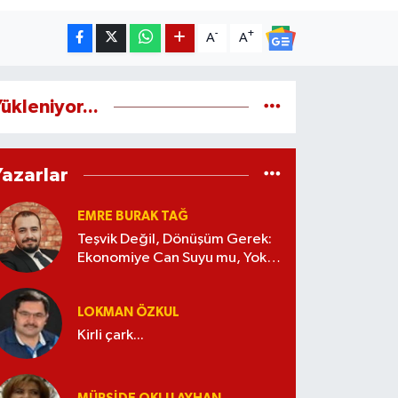
-
+
A
A
ükleniyor...
Yazarlar
EMRE BURAK TAĞ
Teşvik Değil, Dönüşüm Gerek:
Ekonomiye Can Suyu mu, Yoksa
Kaynak İsrafı mı?
LOKMAN ÖZKUL
Kirli çark...