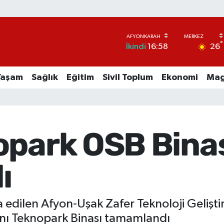
°
26
İkindi
16:58
Yaşam
Sağlık
Eğitim
Sivil Toplum
Ekonomi
Mag
opark OSB Bina
ı
 edilen Afyon-Uşak Zafer Teknoloji Gelişt
anı Teknopark Binası tamamlandı