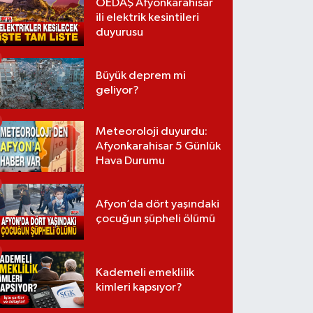
OEDAŞ Afyonkarahisar
ili elektrik kesintileri
duyurusu
Büyük deprem mi
geliyor?
Meteoroloji duyurdu:
Afyonkarahisar 5 Günlük
Hava Durumu
Afyon’da dört yaşındaki
çocuğun şüpheli ölümü
Kademeli emeklilik
kimleri kapsıyor?