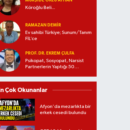
MÜRŞIDE OKLU AYHAN
Köroğlu Beli...
RAMAZAN DEMİR
Ev sahibi Türkiye; Sunum/Tanım
FİL’ce
PROF. DR. EKREM ÇULFA
Psikopat, Sosyopat, Narsist
Partnerlerin Yaptığı 50
Manipülasyon
En Çok Okunanlar
Afyon'da mezarlıkta bir
erkek cesedi bulundu