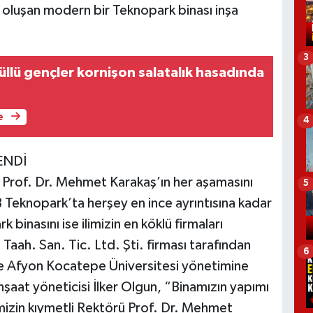
en oluşan modern bir Teknopark binası inşa
3
llü gençler kornişon salatalık hasadında
e
4
ENDİ
Prof. Dr. Mehmet Karakaş’ın her aşamasını
5
 Teknopark’ta herşey en ince ayrıntısına kadar
inasını ise ilimizin en köklü firmaları
Taah. San. Tic. Ltd. Şti. firması tarafından
6
de Afyon Kocatepe Üniversitesi yönetimine
nşaat yöneticisi İlker Olgun, “Binamızın yapımı
izin kıymetli Rektörü Prof. Dr. Mehmet