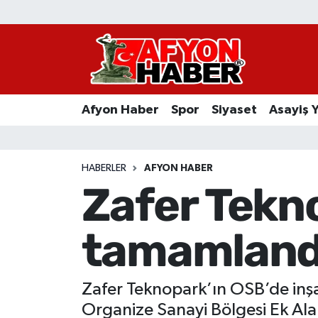
Afyon Haber
Siyaset
Afyon Haber
Spor
Siyaset
Asayiş 
Spor
Asayiş Yaşam
HABERLER
AFYON HABER
Zafer Tekn
Sağlık
tamamland
Eğitim
Sivil Toplum
Zafer Teknopark’ın OSB’de inşa
Ekonomi
Organize Sanayi Bölgesi Ek Al