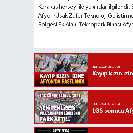
Karakaş herşeyi ile yakından ilgilendi
Afyon-Uşak Zafer Teknoloji Geliştirm
Bölgesi Ek Alanı Teknopark Binası Afyo
EDITÖRÜN SEÇTIĞI
Kayıp kızın izi
EDITÖRÜN SEÇTIĞI
LGS sonucu Afy