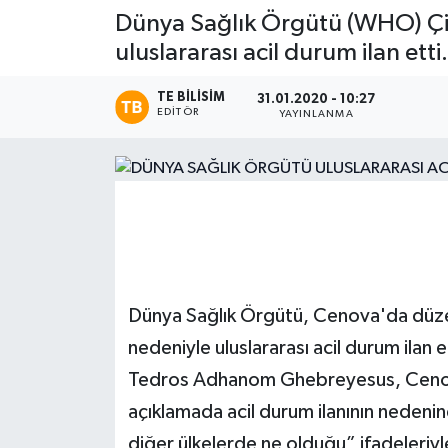
Dünya Sağlık Örgütü (WHO) Çin
Magazin
uluslararası acil durum ilan etti.
Etkinlikler
TE BILISIM
31.01.2020 - 10:27
EDITÖR
YAYINLANMA
Dünya Sağlık Örgütü, Cenova'da düzen
nedeniyle uluslararası acil durum ila
Tedros Adhanom Ghebreyesus, Cenova
açıklamada acil durum ilanının nedenine
diğer ülkelerde ne olduğu” ifadeleriyl