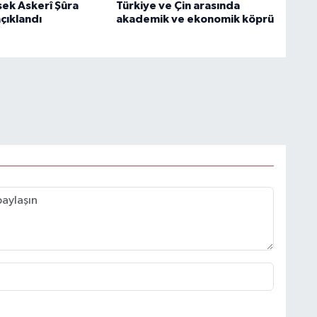
ek Askerî Şûra
Türkiye ve Çin arasında
açıklandı
akademik ve ekonomik köprü