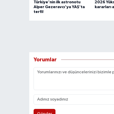
Türkiye'nin ilk astronotu
2026 Yüks
Alper Gezeravcı'ya YAŞ'ta
kararları 
terfi!
Yorumlar
Gönder