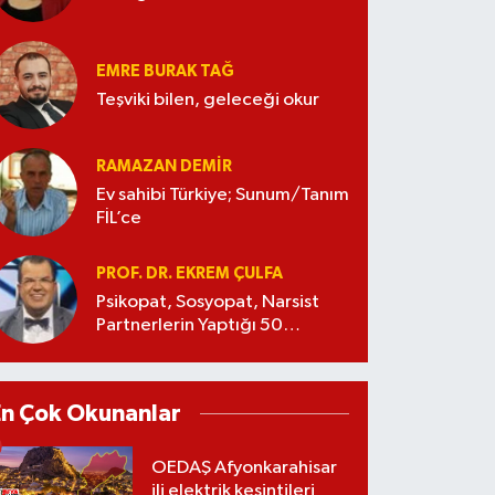
EMRE BURAK TAĞ
Teşviki bilen, geleceği okur
RAMAZAN DEMİR
Ev sahibi Türkiye; Sunum/Tanım
FİL’ce
PROF. DR. EKREM ÇULFA
Psikopat, Sosyopat, Narsist
Partnerlerin Yaptığı 50
Manipülasyon
En Çok Okunanlar
OEDAŞ Afyonkarahisar
ili elektrik kesintileri