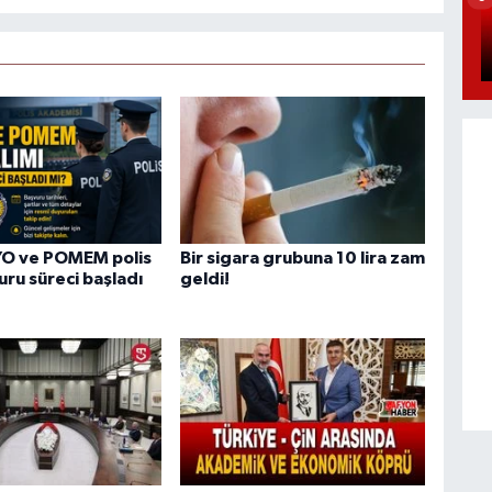
O ve POMEM polis
Bir sigara grubuna 10 lira zam
uru süreci başladı
geldi!