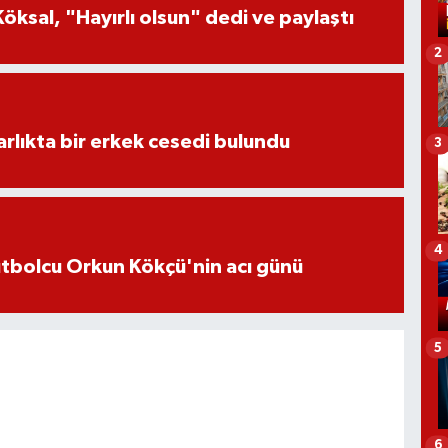
öksal, "Hayırlı olsun" dedi ve paylaştı
2
lıkta bir erkek cesedi bulundu
3
4
futbolcu Orkun Kökçü'nin acı günü
5
6