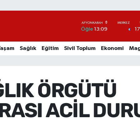
1
Öğle
13:09
Yaşam
Sağlık
Eğitim
Sivil Toplum
Ekonomi
Mag
ĞLIK ÖRGÜTÜ
ASI ACİL DUR