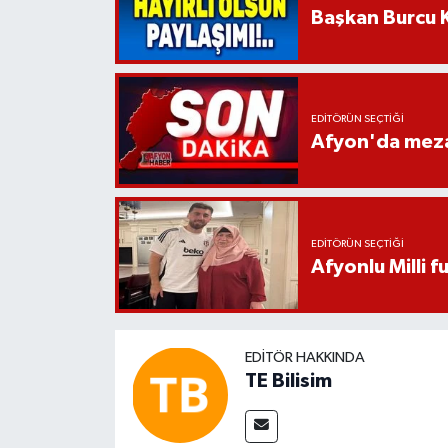
Başkan Burcu K
EDITÖRÜN SEÇTIĞI
Afyon'da mezar
EDITÖRÜN SEÇTIĞI
Afyonlu Milli 
EDITÖR HAKKINDA
TE Bilisim