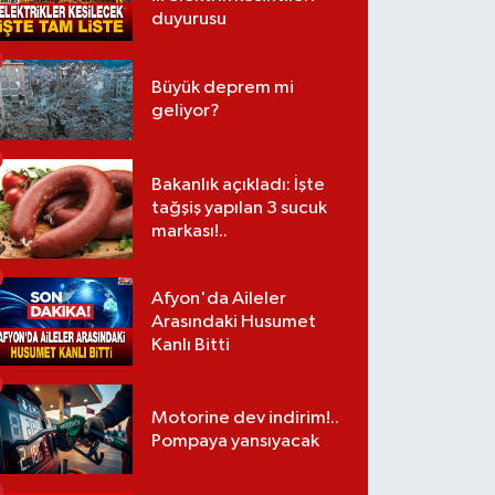
duyurusu
Büyük deprem mi
geliyor?
Bakanlık açıkladı: İşte
tağşiş yapılan 3 sucuk
markası!..
Afyon'da Aileler
Arasındaki Husumet
Kanlı Bitti
Motorine dev indirim!..
Pompaya yansıyacak