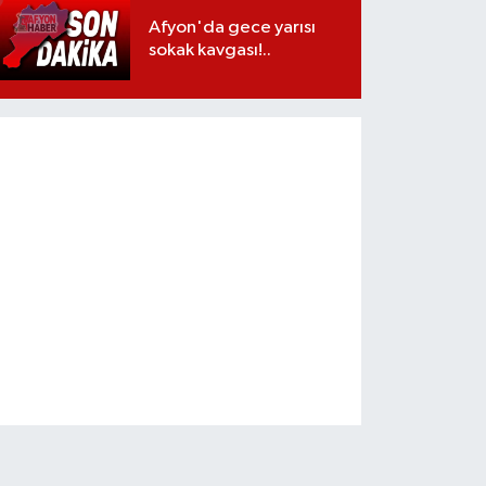
Afyon'da gece yarısı
sokak kavgası!..