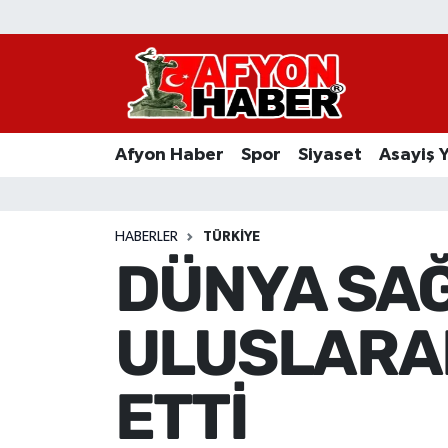
Afyon Haber
Siyaset
Afyon Haber
Spor
Siyaset
Asayiş 
Spor
Asayiş Yaşam
HABERLER
TÜRKIYE
DÜNYA SA
Sağlık
ULUSLARAR
Eğitim
Sivil Toplum
ETTİ
Ekonomi