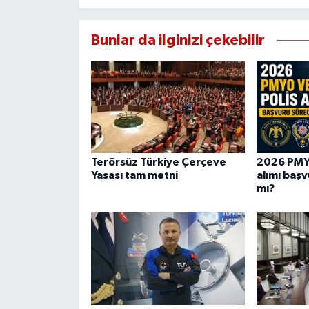
Bunlar da ilginizi çekebilir
Terörsüz Türkiye Çerçeve
2026 PMY
Yasası tam metni
alımı başv
mı?