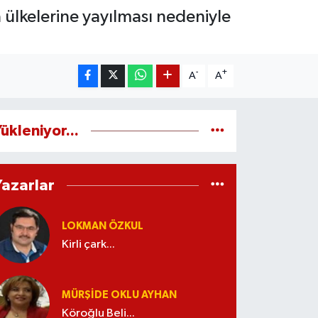
ülkelerine yayılması nedeniyle
-
+
A
A
ükleniyor...
Yazarlar
LOKMAN ÖZKUL
Kirli çark...
MÜRŞIDE OKLU AYHAN
Köroğlu Beli...