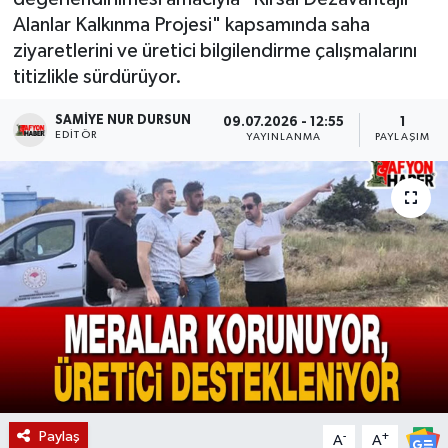
Alanlar Kalkınma Projesi" kapsamında saha
Magazin
ziyaretlerini ve üretici bilgilendirme çalışmalarını
titizlikle sürdürüyor.
Etkinlikler
SAMIYE NUR DURSUN
09.07.2026 - 12:55
1
EDITÖR
YAYINLANMA
PAYLAŞIM
Paylaş
-
+
A
A