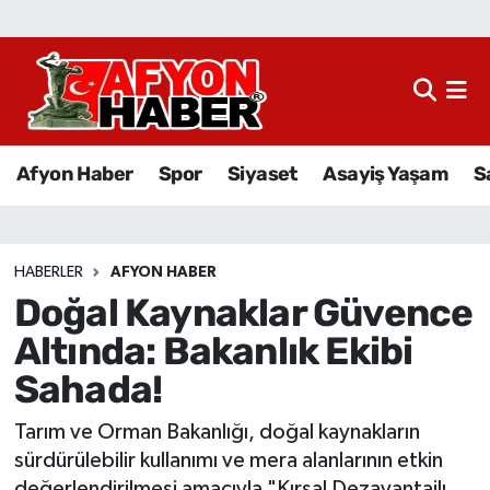
Afyon Haber
Siyaset
Afyon Haber
Spor
Siyaset
Asayiş Yaşam
S
Spor
Asayiş Yaşam
HABERLER
AFYON HABER
Doğal Kaynaklar Güvence
Sağlık
Altında: Bakanlık Ekibi
Eğitim
Sahada!
Sivil Toplum
Tarım ve Orman Bakanlığı, doğal kaynakların
sürdürülebilir kullanımı ve mera alanlarının etkin
Ekonomi
değerlendirilmesi amacıyla "Kırsal Dezavantajlı