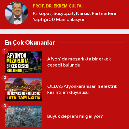
PROF. DR. EKREM ÇULFA
Psikopat, Sosyopat, Narsist Partnerlerin
Yaptığı 50 Manipülasyon
En Çok Okunanlar
1
Afyon'da mezarlıkta bir erkek
cesedi bulundu
2
OEDAŞ Afyonkarahisar ili elektrik
kesintileri duyurusu
3
Büyük deprem mi geliyor?