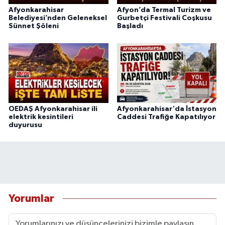
Afyonkarahisar
Afyon’da Termal Turizm ve
Belediyesi’nden Geleneksel
Gurbetçi Festivali Coşkusu
Sünnet Şöleni
Başladı
OEDAŞ Afyonkarahisar ili
Afyonkarahisar'da İstasyon
elektrik kesintileri
Caddesi Trafiğe Kapatılıyor
duyurusu
Yorumlar