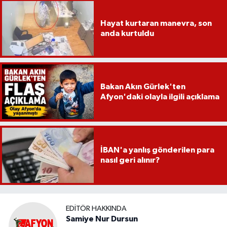
Hayat kurtaran manevra, son
anda kurtuldu
Bakan Akın Gürlek'ten
Afyon'daki olayla ilgili açıklama
İBAN'a yanlış gönderilen para
nasıl geri alınır?
EDITÖR HAKKINDA
Samiye Nur Dursun