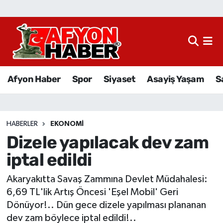
Afyon Haber
Siyaset
Afyon Haber
Spor
Siyaset
Asayiş Yaşam
S
Spor
Asayiş Yaşam
HABERLER
EKONOMI
Dizele yapılacak dev zam
Sağlık
iptal edildi
Eğitim
Akaryakıtta Savaş Zammına Devlet Müdahalesi:
Sivil Toplum
6,69 TL'lik Artış Öncesi 'Eşel Mobil' Geri
Dönüyor!.. Dün gece dizele yapılması plananan
Ekonomi
dev zam böylece iptal edildi!..