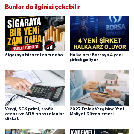
Bunlar da ilginizi çekebilir
Sigaraya bir yeni zam daha
Halka arz: Borsaya 4 yeni
şirket geliyor
Vergi, SGK primi, trafik
2027 Emlak Vergisine Yeni
cezası ve MTV borcu olanlar
Maliyet Düzenlemesi
dikkat