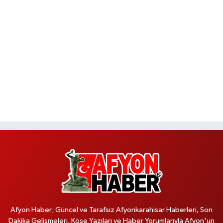
Afyon Haber; Güncel ve Tarafsız Afyonkarahisar Haberleri, Son
Dakika Gelişmeleri, Köşe Yazıları ve Haber Yorumlarıyla Afyon'un