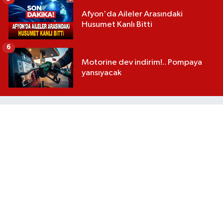
Afyon'da Aileler Arasındaki
Husumet Kanlı Bitti
6
Motorine dev indirim!.. Pompaya
yansıyacak