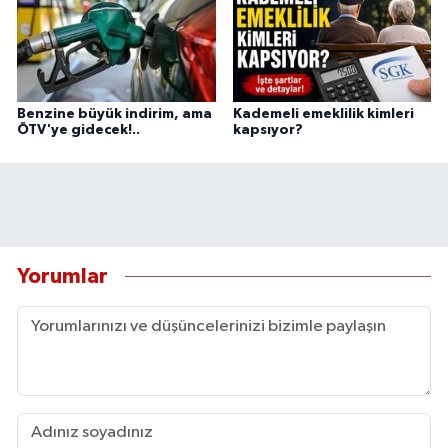
Benzine büyük indirim, ama
Kademeli emeklilik kimleri
ÖTV'ye gidecek!..
kapsıyor?
Yorumlar