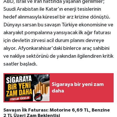
ABD, İsrail ve İran hattında yaşanan gerilimler;
Suudi Arabistan ile Katar'ın enerji tesislerinin
hedef alınmasıyla küresel bir arz krizine dönüştü.
Dünyayı sarsan bu savaşın Türkiye ekonomisine ve
akaryakıt pompalarına yansıyacak ilk ağır faturası
için devletin zirvesi acil durum planını devreye
alıyor. Afyonkarahisar'daki binlerce araç sahibini
ve nakliye sektörünü de yakından ilgilendiren kritik
saatler başladı.
Sigaraya bir yeni zam
daha
Savaşın İlk Faturası: Motorine 6,69 TL, Benzine
2 TL Üzeri Zam Beklentisi