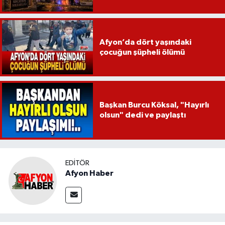
Afyon’da dört yaşındaki
çocuğun şüpheli ölümü
Başkan Burcu Köksal, "Hayırlı
olsun" dedi ve paylaştı
EDITÖR
Afyon Haber