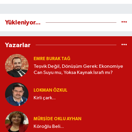
Yükleniyor...
Yazarlar
EMRE BURAK TAĞ
Teşvik Değil, Dönüşüm Gerek: Ekonomiye
Can Suyu mu, Yoksa Kaynak İsrafı mı?
LOKMAN ÖZKUL
Kirli çark...
MÜRŞIDE OKLU AYHAN
Köroğlu Beli...