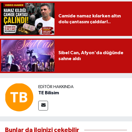
Camide namaz kılarken altın
dolu çantasını çaldılar!..
Sibel Can, Afyon'da düğünde
sahne aldı
EDITÖR HAKKINDA
TE Bilisim
Bunlar da ilginizi çekebilir