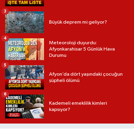
3
Büyük deprem mi geliyor?
4
Meteoroloji duyurdu:
Afyonkarahisar 5 Günlük Hava
Durumu
5
Afyon’da dört yaşındaki çocuğun
şüpheli ölümü
6
Kademeli emeklilik kimleri
kapsıyor?