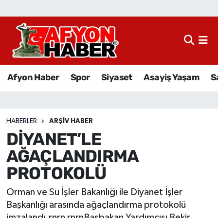
Afyon Haber
Siyaset
Afyon Haber
Spor
Siyaset
Asayiş Yaşam
S
Spor
Asayiş Yaşam
HABERLER
ARŞIV HABER
DİYANET’LE
Sağlık
AĞAÇLANDIRMA
Eğitim
PROTOKOLÜ
Sivil Toplum
Orman ve Su İşler Bakanlığı ile Diyanet İşler
Başkanlığı arasında ağaçlandırma protokolü
Ekonomi
imzalandı.rnrn rnrnBaşbakan Yardımcısı Bekir