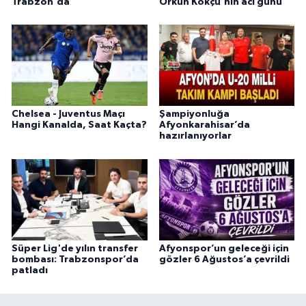
Trabzon'da
Orkun Kökçü'nin acı günü
Chelsea - Juventus Maçı
Şampiyonluğa
Hangi Kanalda, Saat Kaçta?
Afyonkarahisar’da
hazırlanıyorlar
Süper Lig'de yılın transfer
Afyonspor’un geleceği için
bombası: Trabzonspor’da
gözler 6 Ağustos’a çevrildi
patladı