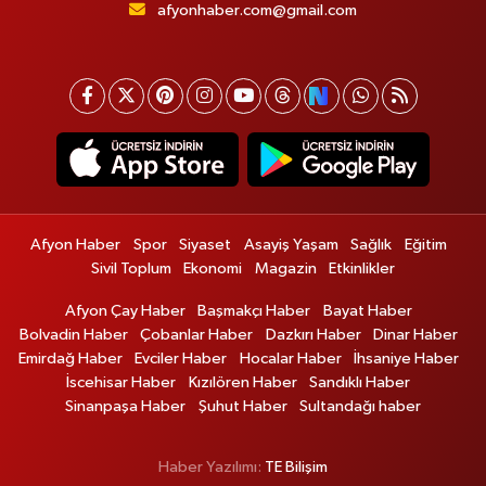
afyonhaber.com@gmail.com
Afyon Haber
Spor
Siyaset
Asayiş Yaşam
Sağlık
Eğitim
Sivil Toplum
Ekonomi
Magazin
Etkinlikler
Afyon Çay Haber
Başmakçı Haber
Bayat Haber
Bolvadin Haber
Çobanlar Haber
Dazkırı Haber
Dinar Haber
Emirdağ Haber
Evciler Haber
Hocalar Haber
İhsaniye Haber
İscehisar Haber
Kızılören Haber
Sandıklı Haber
Sinanpaşa Haber
Şuhut Haber
Sultandağı haber
Haber Yazılımı:
TE Bilişim