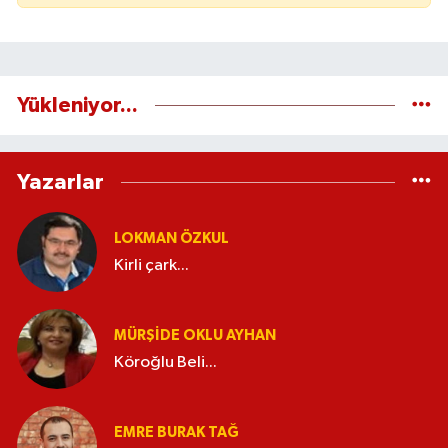
Yükleniyor...
Yazarlar
LOKMAN ÖZKUL
Kirli çark...
MÜRŞIDE OKLU AYHAN
Köroğlu Beli...
EMRE BURAK TAĞ