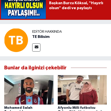
Başkan Burcu Köksal, "Hayırlı
olsun" dedi ve paylaştı
EDITÖR HAKKINDA
TE Bilisim
Bunlar da ilginizi çekebilir
Mohamed Salah
Afyonlu Milli futbolcu