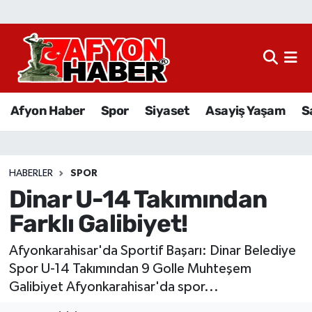
Afyon Haber
Siyaset
Afyon Haber
Spor
Siyaset
Asayiş Yaşam
S
Spor
Asayiş Yaşam
HABERLER
SPOR
Dinar U-14 Takımından
Sağlık
Farklı Galibiyet!
Eğitim
Afyonkarahisar'da Sportif Başarı: Dinar Belediye
Sivil Toplum
Spor U-14 Takımından 9 Golle Muhteşem
Galibiyet Afyonkarahisar'da spor...
Ekonomi