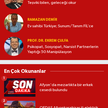
Teşviki bilen, geleceği okur
RAMAZAN DEMİR
Ev sahibi Türkiye; Sunum/Tanım FİL’ce
PROF. DR. EKREM ÇULFA
Psikopat, Sosyopat, Narsist Partnerlerin
Yaptığı 50 Manipülasyon
En Çok Okunanlar
1
Afyon'da mezarlıkta bir erkek
cesedi bulundu
2
OEDAŞ Afyonkarahisar ili elektrik