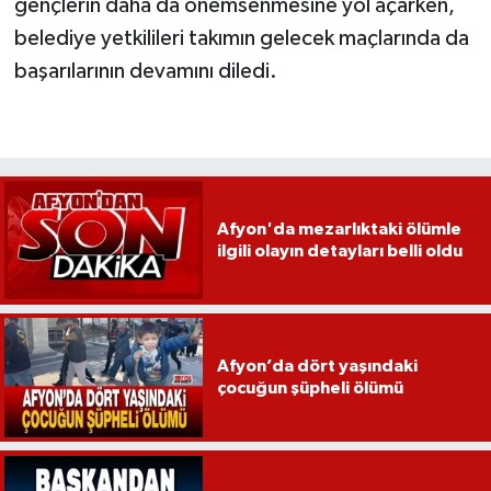
gençlerin daha da önemsenmesine yol açarken,
belediye yetkilileri takımın gelecek maçlarında da
başarılarının devamını diledi.
Afyon'da mezarlıktaki ölümle
ilgili olayın detayları belli oldu
Afyon’da dört yaşındaki
çocuğun şüpheli ölümü