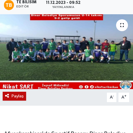
TE BILISIM
11.12.2023 - 09:52
EDITÖR
YAYINLANMA
Magazin
Etkinlikler
Paylaş
-
+
A
A