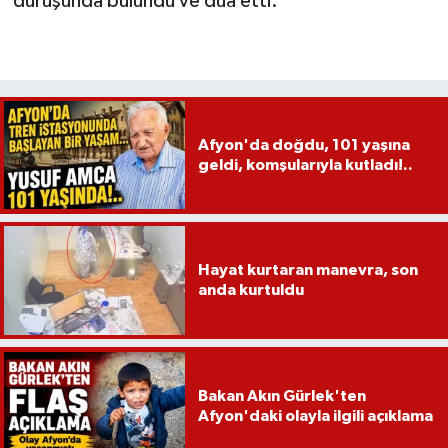
duruşunda bulundu ve dua etti.
Afyon'da doğdu, 101 yaşına
geldi, komşularıyla kutladı!..
Hayat kurtaran manevra, son
anda kurtuldu
Bakan Akın Gürlek'ten
Afyon'daki olayla ilgili açıklama