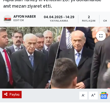
anıt mezarı ziyaret etti.
Magazin
AFYON HABER
04.04.2025 - 14:29
2
EDITÖR
Etkinlikler
YAYINLANMA
PAYLAŞIM
OKU
Paylaş
-
+
A
A