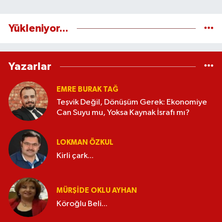
Yükleniyor...
Yazarlar
EMRE BURAK TAĞ
Teşvik Değil, Dönüşüm Gerek: Ekonomiye
Can Suyu mu, Yoksa Kaynak İsrafı mı?
LOKMAN ÖZKUL
Kirli çark...
MÜRŞIDE OKLU AYHAN
Köroğlu Beli...