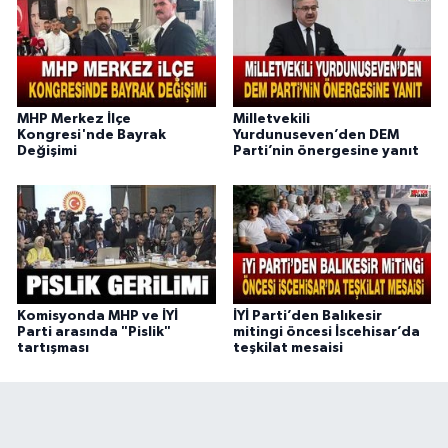
MHP Merkez İlçe
Milletvekili
Kongresi'nde Bayrak
Yurdunuseven’den DEM
Değişimi
Parti’nin önergesine yanıt
Komisyonda MHP ve İYİ
İYİ Parti’den Balıkesir
Parti arasında "Pislik"
mitingi öncesi İscehisar’da
tartışması
teşkilat mesaisi