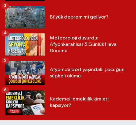
3
Büyük deprem mi geliyor?
4
Meteoroloji duyurdu:
Afyonkarahisar 5 Günlük Hava
Durumu
5
Afyon’da dört yaşındaki çocuğun
şüpheli ölümü
6
Kademeli emeklilik kimleri
kapsıyor?