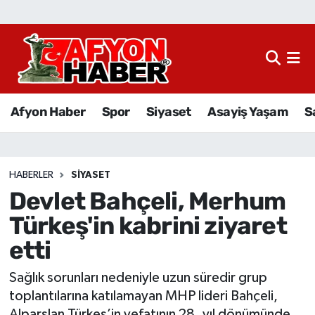
Afyon Haber
Siyaset
Afyon Haber
Spor
Siyaset
Asayiş Yaşam
S
Spor
Asayiş Yaşam
HABERLER
SIYASET
Devlet Bahçeli, Merhum
Sağlık
Türkeş'in kabrini ziyaret
Eğitim
etti
Sivil Toplum
Sağlık sorunları nedeniyle uzun süredir grup
toplantılarına katılamayan MHP lideri Bahçeli,
Ekonomi
Alparslan Türkeş’in vefatının 28. yıl dönümünde