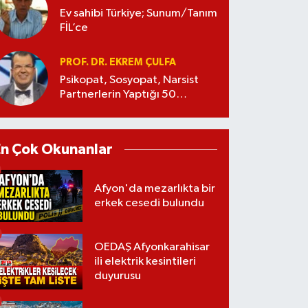
Ev sahibi Türkiye; Sunum/Tanım
FİL’ce
PROF. DR. EKREM ÇULFA
Psikopat, Sosyopat, Narsist
Partnerlerin Yaptığı 50
Manipülasyon
En Çok Okunanlar
Afyon'da mezarlıkta bir
erkek cesedi bulundu
OEDAŞ Afyonkarahisar
ili elektrik kesintileri
duyurusu