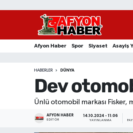
Afyon Haber
Siyaset
Afyon Haber
Spor
Siyaset
Asayiş 
Spor
Asayiş Yaşam
HABERLER
DÜNYA
Dev otomobi
Sağlık
Eğitim
Ünlü otomobil markası Fisker, m
Sivil Toplum
AFYON HABER
14.10.2024 - 11:06
EDITÖR
YAYINLANMA
PA
Ekonomi