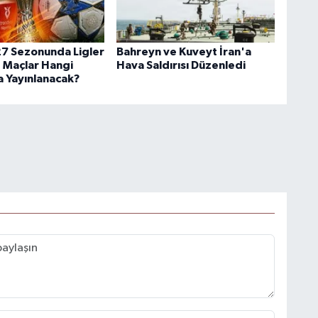
7 Sezonunda Ligler
Bahreyn ve Kuveyt İran'a
! Maçlar Hangi
Hava Saldırısı Düzenledi
a Yayınlanacak?