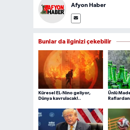
Afyon Haber
Bunlar da ilginizi çekebilir
Küresel EL-Nino geliyor,
Ünlü Made
Dünya kavrulacak!..
Raflardan 