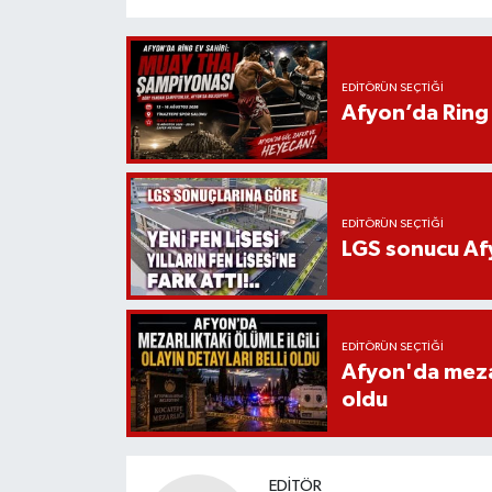
EDITÖRÜN SEÇTIĞI
Afyon’da Ring 
EDITÖRÜN SEÇTIĞI
LGS sonucu Afy
EDITÖRÜN SEÇTIĞI
Afyon'da mezarl
oldu
EDITÖR