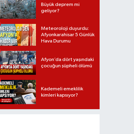
Büyük deprem mi
geliyor?
Meteoroloji duyurdu:
Afyonkarahisar 5 Günlük
Hava Durumu
Afyon’da dört yaşındaki
çocuğun şüpheli ölümü
Kademeli emeklilik
kimleri kapsıyor?