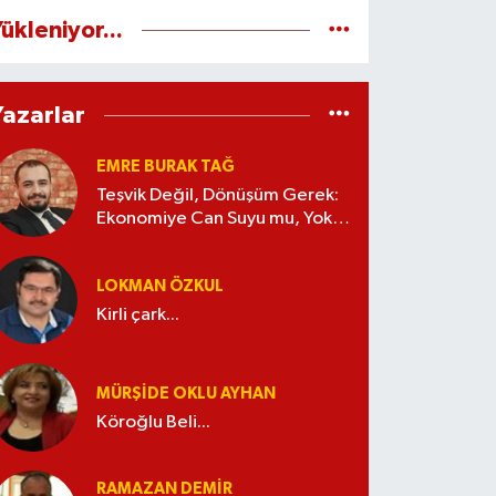
ükleniyor...
Yazarlar
EMRE BURAK TAĞ
Teşvik Değil, Dönüşüm Gerek:
Ekonomiye Can Suyu mu, Yoksa
Kaynak İsrafı mı?
LOKMAN ÖZKUL
Kirli çark...
MÜRŞIDE OKLU AYHAN
Köroğlu Beli...
RAMAZAN DEMİR