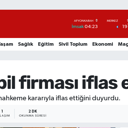
19
İmsak
04:23
Yaşam
Sağlık
Eğitim
Sivil Toplum
Ekonomi
Mag
l firması iflas e
ahkeme kararıyla iflas ettiğini duyurdu.
1
2 DK
YLAŞIM
OKUNMA SÜRESI