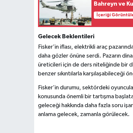
Bahreyn ve Ku
İçeriği Görüntül
Gelecek Beklentileri
Fisker’in iflası, elektrikli araç pazarı
daha gözler önüne serdi. Pazarın dinam
üreticileri için de ders niteliğinde bi
benzer sıkıntılarla karşılaşabileceği ö
Fisker’in durumu, sektördeki oyuncuları
konusunda önemli bir tartışma başlatac
geleceği hakkında daha fazla soru işar
anlama gelecek, zamanla görülecek.