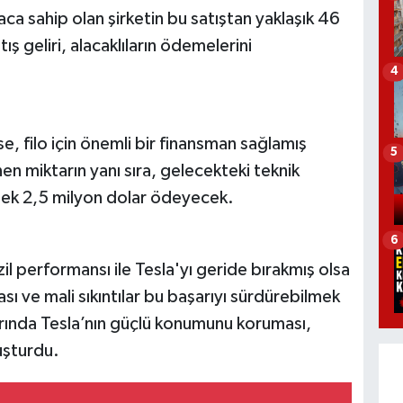
 sahip olan şirketin bu satıştan yaklaşık 46
ş geliri, alacaklıların ödemelerini
4
e, filo için önemli bir finansman sağlamış
5
en miktarın yanı sıra, gelecekteki teknik
a ek 2,5 milyon dolar ödeyecek.
6
il performansı ile Tesla'yı geride bırakmış olsa
ı ve mali sıkıntılar bu başarıyı sürdürebilmek
azarında Tesla’nın güçlü konumunu koruması,
uşturdu.