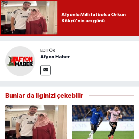
Afyonlu Milli futbolcu Orkun
Kökçü'nin acı günü
EDITÖR
Afyon Haber
Bunlar da ilginizi çekebilir