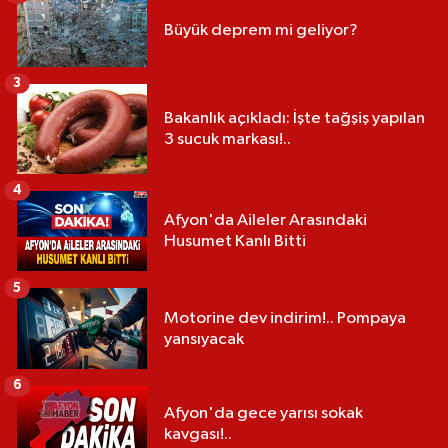
Büyük deprem mi geliyor?
3
Bakanlık açıkladı: İşte tağşiş yapılan
3 sucuk markası!..
4
Afyon'da Aileler Arasındaki
Husumet Kanlı Bitti
5
Motorine dev indirim!.. Pompaya
yansıyacak
6
Afyon'da gece yarısı sokak
kavgası!..