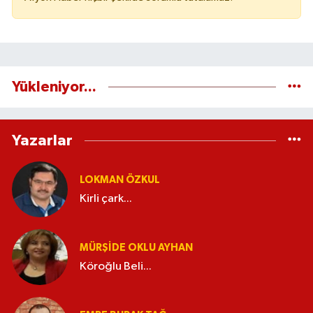
Yükleniyor...
Yazarlar
LOKMAN ÖZKUL
Kirli çark...
MÜRŞIDE OKLU AYHAN
Köroğlu Beli...