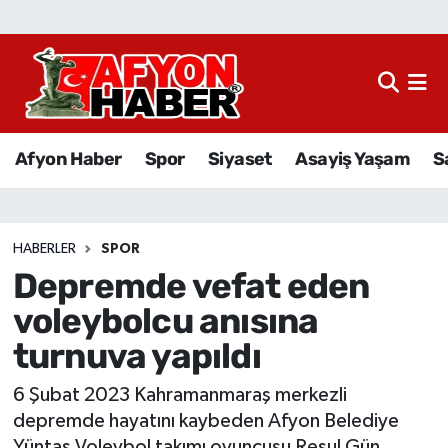
Afyon Haber
Siyaset
Afyon Haber
Spor
Siyaset
Asayiş Yaşam
S
Spor
Asayiş Yaşam
HABERLER
SPOR
Depremde vefat eden
Sağlık
voleybolcu anısına
Eğitim
turnuva yapıldı
Sivil Toplum
6 Şubat 2023 Kahramanmaraş merkezli
depremde hayatını kaybeden Afyon Belediye
Ekonomi
Yüntaş Voleybol takımı oyuncusu Resul Gün