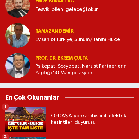
EMRE BURAK TAĞ
Teşviki bilen, geleceği okur
RAMAZAN DEMİR
Ev sahibi Türkiye; Sunum/Tanım FİL’ce
PROF. DR. EKREM ÇULFA
Psikopat, Sosyopat, Narsist Partnerlerin
Yaptığı 50 Manipülasyon
En Çok Okunanlar
1
OEDAŞ Afyonkarahisar ili elektrik
kesintileri duyurusu
2