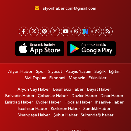
afyonhaber.com@gmail.com
Afyon Haber
Spor
Siyaset
Asayiş Yaşam
Sağlık
Eğitim
Sivil Toplum
Ekonomi
Magazin
Etkinlikler
Afyon Çay Haber
Başmakçı Haber
Bayat Haber
Bolvadin Haber
Çobanlar Haber
Dazkırı Haber
Dinar Haber
Emirdağ Haber
Evciler Haber
Hocalar Haber
İhsaniye Haber
İscehisar Haber
Kızılören Haber
Sandıklı Haber
Sinanpaşa Haber
Şuhut Haber
Sultandağı haber