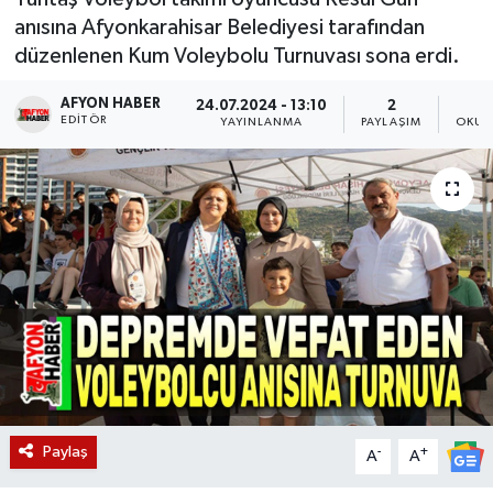
anısına Afyonkarahisar Belediyesi tarafından
Magazin
düzenlenen Kum Voleybolu Turnuvası sona erdi.
Etkinlikler
AFYON HABER
24.07.2024 - 13:10
2
EDITÖR
YAYINLANMA
PAYLAŞIM
OKUN
Paylaş
-
+
A
A