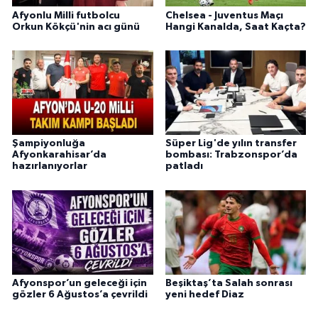
Afyonlu Milli futbolcu
Chelsea - Juventus Maçı
Orkun Kökçü'nin acı günü
Hangi Kanalda, Saat Kaçta?
Şampiyonluğa
Süper Lig'de yılın transfer
Afyonkarahisar’da
bombası: Trabzonspor’da
hazırlanıyorlar
patladı
Afyonspor’un geleceği için
Beşiktaş’ta Salah sonrası
gözler 6 Ağustos’a çevrildi
yeni hedef Diaz