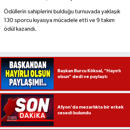
Ödüllerin sahiplerini bulduğu turnuvada yaklaşık
130 sporcu kıyasıya mücadele etti ve 9 takım
ödül kazandı.
Başkan Burcu Köksal, "Hayırlı
olsun" dedi ve paylaştı
Afyon'da mezarlıkta bir erkek
cesedi bulundu