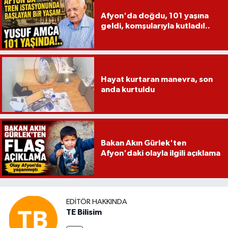
Afyon'da doğdu, 101 yaşına
geldi, komşularıyla kutladı!..
Hayat kurtaran manevra, son
anda kurtuldu
Bakan Akın Gürlek'ten
Afyon'daki olayla ilgili açıklama
EDITÖR HAKKINDA
TE Bilisim