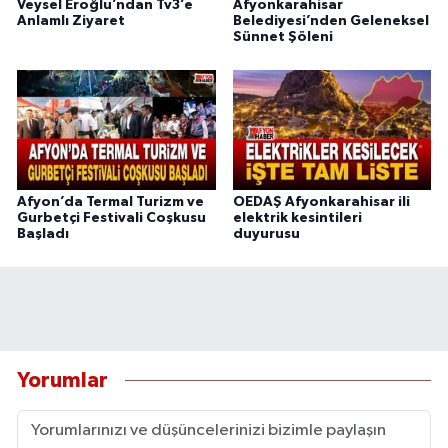
Veysel Eroğlu’ndan Tv3’e
Afyonkarahisar
Anlamlı Ziyaret
Belediyesi’nden Geleneksel
Sünnet Şöleni
Afyon’da Termal Turizm ve
OEDAŞ Afyonkarahisar ili
Gurbetçi Festivali Coşkusu
elektrik kesintileri
Başladı
duyurusu
Yorumlar