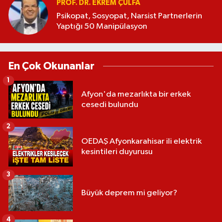
PROF. DR. EKREM ÇULFA
Psikopat, Sosyopat, Narsist Partnerlerin
Yaptığı 50 Manipülasyon
En Çok Okunanlar
1
Afyon'da mezarlıkta bir erkek
cesedi bulundu
2
OEDAŞ Afyonkarahisar ili elektrik
kesintileri duyurusu
3
Büyük deprem mi geliyor?
4