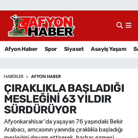
Afyon Haber
Siyaset
Afyon Haber
Spor
Siyaset
Asayiş Yaşam
S
Spor
Asayiş Yaşam
HABERLER
AFYON HABER
ÇIRAKLIKLA BAŞLADIĞI
Sağlık
MESLEĞİNİ 63 YILDIR
Eğitim
SÜRDÜRÜYOR
Sivil Toplum
Afyonkarahisar'da yaşayan 76 yaşındaki Bekir
Arabacı, amcasının yanında çıraklıkla başladığı
Ekonomi
mesleğini devam ettirerek, haşhaş ezmesi