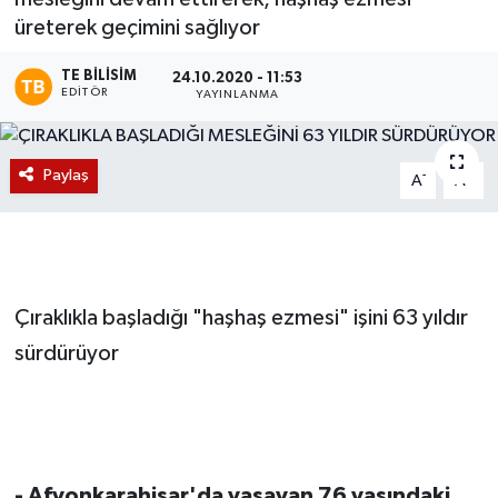
üreterek geçimini sağlıyor
Magazin
TE BILISIM
24.10.2020 - 11:53
EDITÖR
Etkinlikler
YAYINLANMA
Paylaş
-
+
A
A
Çıraklıkla başladığı "haşhaş ezmesi" işini 63 yıldır
sürdürüyor
- Afyonkarahisar'da yaşayan 76 yaşındaki