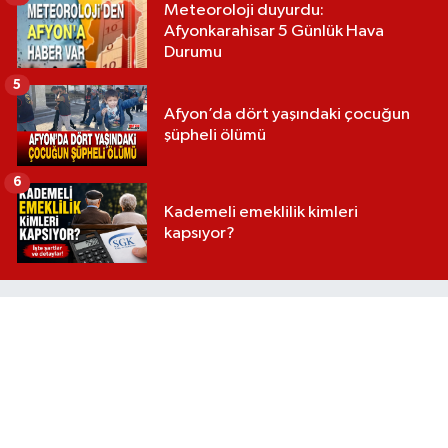
Meteoroloji duyurdu:
Afyonkarahisar 5 Günlük Hava
Durumu
5
Afyon’da dört yaşındaki çocuğun
şüpheli ölümü
6
Kademeli emeklilik kimleri
kapsıyor?