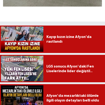
Kayıp kızın izine Afyon’da
rastlandı
LGS sonucu Afyon'daki Fen
Liselerinde lider değişti!..
Afyon'da mezarlıktaki ölümle
ilgili olayın detayları belli oldu