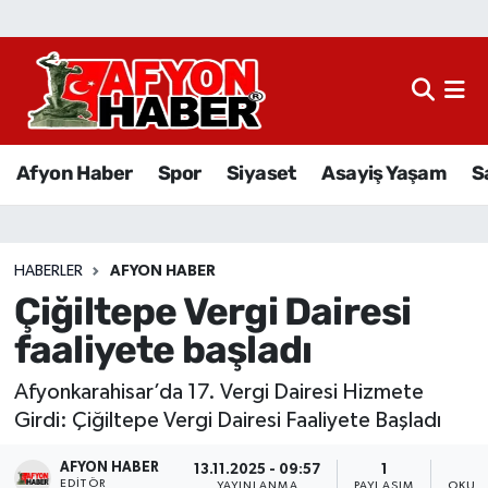
Afyon Haber
Siyaset
Afyon Haber
Spor
Siyaset
Asayiş Yaşam
S
Spor
Asayiş Yaşam
HABERLER
AFYON HABER
Çiğiltepe Vergi Dairesi
Sağlık
faaliyete başladı
Eğitim
Afyonkarahisar’da 17. Vergi Dairesi Hizmete
Sivil Toplum
Girdi: Çiğiltepe Vergi Dairesi Faaliyete Başladı
AFYON HABER
Ekonomi
13.11.2025 - 09:57
1
EDITÖR
YAYINLANMA
PAYLAŞIM
OKUNM