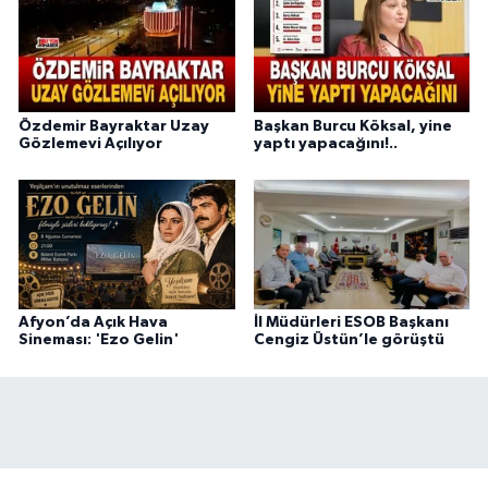
Özdemir Bayraktar Uzay
Başkan Burcu Köksal, yine
Gözlemevi Açılıyor
yaptı yapacağını!..
Afyon’da Açık Hava
İl Müdürleri ESOB Başkanı
Sineması: 'Ezo Gelin'
Cengiz Üstün’le görüştü