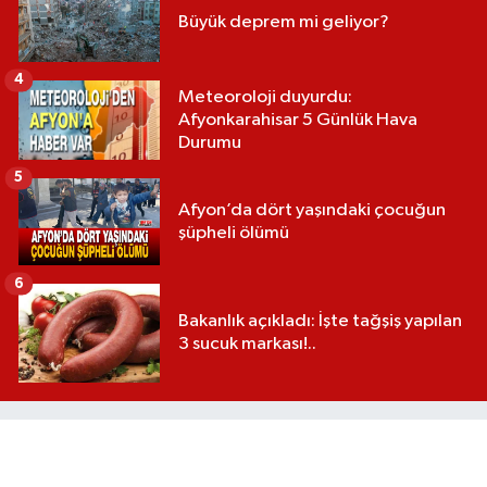
Büyük deprem mi geliyor?
4
Meteoroloji duyurdu:
Afyonkarahisar 5 Günlük Hava
Durumu
5
Afyon’da dört yaşındaki çocuğun
şüpheli ölümü
6
Bakanlık açıkladı: İşte tağşiş yapılan
3 sucuk markası!..