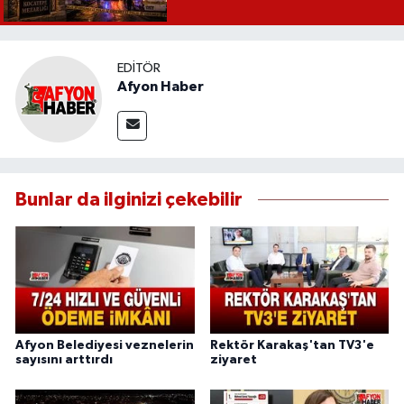
EDITÖR
Afyon Haber
Bunlar da ilginizi çekebilir
Afyon Belediyesi veznelerin
Rektör Karakaş'tan TV3'e
sayısını arttırdı
ziyaret