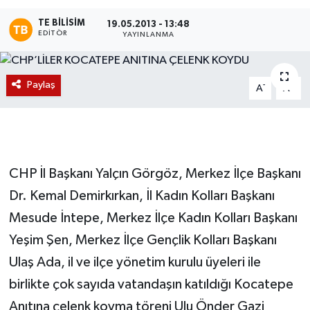
TE BILISIM
Magazin
19.05.2013 - 13:48
EDITÖR
YAYINLANMA
Etkinlikler
Paylaş
-
+
A
A
CHP İl Başkanı Yalçın Görgöz, Merkez İlçe Başkanı
Dr. Kemal Demirkırkan, İl Kadın Kolları Başkanı
Mesude İntepe, Merkez İlçe Kadın Kolları Başkanı
Yeşim Şen, Merkez İlçe Gençlik Kolları Başkanı
Ulaş Ada, il ve ilçe yönetim kurulu üyeleri ile
birlikte çok sayıda vatandaşın katıldığı Kocatepe
Anıtına çelenk koyma töreni Ulu Önder Gazi