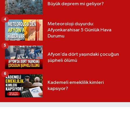
Büyük deprem mi geliyor?
4
Meteoroloji duyurdu:
Afyonkarahisar 5 Günlük Hava
Durumu
5
Afyon’da dört yaşındaki çocuğun
şüpheli ölümü
6
Kademeli emeklilik kimleri
kapsıyor?