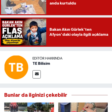
anda kurtuldu
Bakan Akın Gürlek'ten
Afyon'daki olayla ilgili açıklama
EDITÖR HAKKINDA
TE Bilisim
Bunlar da ilginizi çekebilir