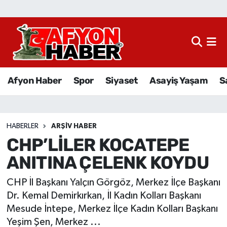
Afyon Haber
Siyaset
Afyon Haber
Spor
Siyaset
Asayiş Yaşam
S
Spor
Asayiş Yaşam
HABERLER
ARŞIV HABER
CHP’LİLER KOCATEPE
Sağlık
ANITINA ÇELENK KOYDU
Eğitim
CHP İl Başkanı Yalçın Görgöz, Merkez İlçe Başkanı
Sivil Toplum
Dr. Kemal Demirkırkan, İl Kadın Kolları Başkanı
Mesude İntepe, Merkez İlçe Kadın Kolları Başkanı
Ekonomi
Yeşim Şen, Merkez ...