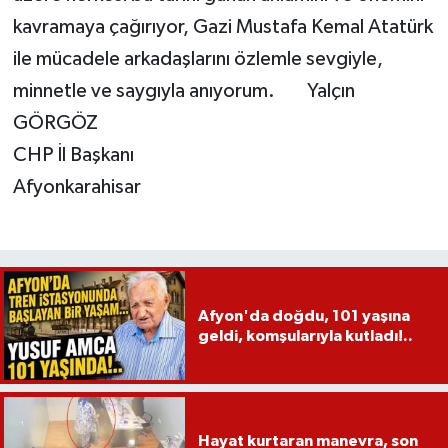
kavramaya çağırıyor, Gazi Mustafa Kemal Atatürk
ile mücadele arkadaşlarını özlemle sevgiyle,
minnetle ve saygıyla anıyorum. Yalçın
GÖRGÖZ
CHP İl Başkanı
Afyonkarahisar
Afyon'da doğdu, 101 yaşına
geldi, komşularıyla kutladı!..
Hayat kurtaran manevra, son