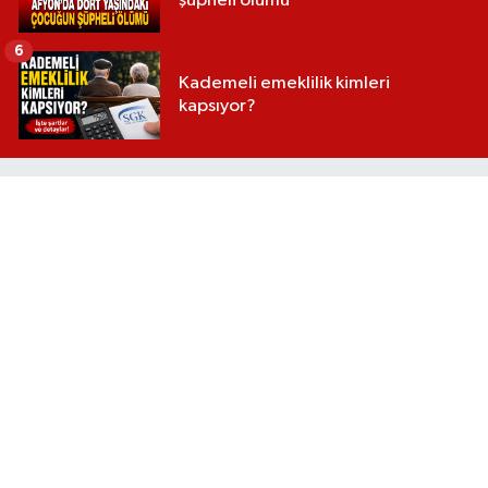
şüpheli ölümü
6
Kademeli emeklilik kimleri
kapsıyor?