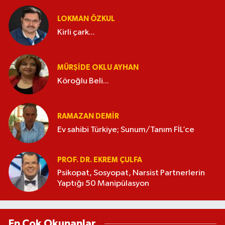
LOKMAN ÖZKUL
Kirli çark...
MÜRŞIDE OKLU AYHAN
Köroğlu Beli...
RAMAZAN DEMİR
Ev sahibi Türkiye; Sunum/Tanım FİL’ce
PROF. DR. EKREM ÇULFA
Psikopat, Sosyopat, Narsist Partnerlerin
Yaptığı 50 Manipülasyon
En Çok Okunanlar