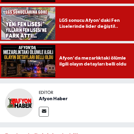
LGS sonucu Afyon'daki Fen
Liselerinde lider değişti!..
Afyon'da mezarlıktaki ölümle
ilgili olayın detayları belli oldu
EDITÖR
Afyon Haber