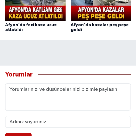
Afyon’da feci kaza ucuz
Afyon'da kazalar peş peşe
atlatıldı
geldi
Yorumlar