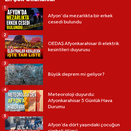
1
Afyon'da mezarlıkta bir erkek
cesedi bulundu
2
OEDAŞ Afyonkarahisar ili elektrik
kesintileri duyurusu
3
Büyük deprem mi geliyor?
4
Meteoroloji duyurdu:
Afyonkarahisar 5 Günlük Hava
Durumu
5
Afyon’da dört yaşındaki çocuğun