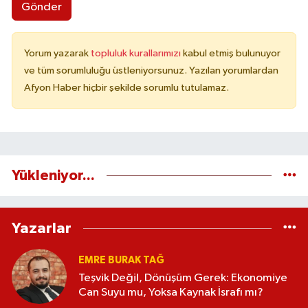
Gönder
Yorum yazarak
topluluk kurallarımızı
kabul etmiş bulunuyor
ve tüm sorumluluğu üstleniyorsunuz. Yazılan yorumlardan
Afyon Haber hiçbir şekilde sorumlu tutulamaz.
Yükleniyor...
Yazarlar
EMRE BURAK TAĞ
Teşvik Değil, Dönüşüm Gerek: Ekonomiye
Can Suyu mu, Yoksa Kaynak İsrafı mı?