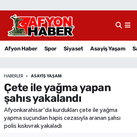
Afyon Haber
Siyaset
Afyon Haber
Spor
Siyaset
Asayiş Yaşam
S
Spor
Asayiş Yaşam
HABERLER
ASAYIŞ YAŞAM
Çete ile yağma yapan
Sağlık
şahıs yakalandı
Eğitim
Afyonkarahisar'da kurdukları çete ile yağma
Sivil Toplum
yapma suçundan hapis cezasıyla aranan şahsı
polis kıskıvrak yakaladı
Ekonomi