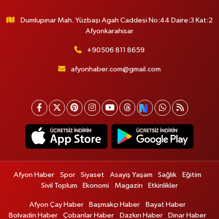
Dumlupınar Mah. Yüzbaşı Agah Caddesi No:44 Daire:3 Kat:2
Afyonkarahisar
+90506 811 8659
afyonhaber.com@gmail.com
Afyon Haber
Spor
Siyaset
Asayiş Yaşam
Sağlık
Eğitim
Sivil Toplum
Ekonomi
Magazin
Etkinlikler
Afyon Çay Haber
Başmakçı Haber
Bayat Haber
Bolvadin Haber
Çobanlar Haber
Dazkırı Haber
Dinar Haber