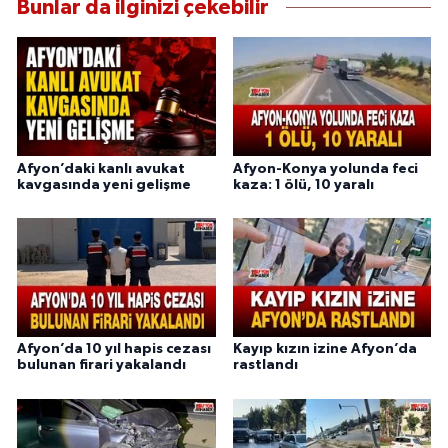
Bunlar da ilginizi çekebilir
Afyon’daki kanlı avukat
Afyon-Konya yolunda feci
kavgasında yeni gelişme
kaza: 1 ölü, 10 yaralı
Afyon’da 10 yıl hapis cezası
Kayıp kızın izine Afyon’da
bulunan firari yakalandı
rastlandı