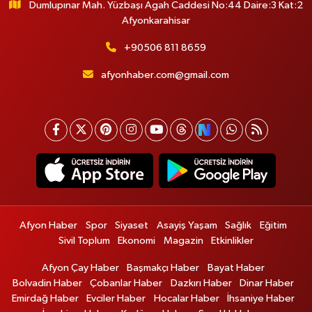
Dumlupınar Mah. Yüzbaşı Agah Caddesi No:44 Daire:3 Kat:2
Afyonkarahisar
+90506 811 8659
afyonhaber.com@gmail.com
Afyon Haber
Spor
Siyaset
Asayiş Yaşam
Sağlık
Eğitim
Sivil Toplum
Ekonomi
Magazin
Etkinlikler
Afyon Çay Haber
Başmakçı Haber
Bayat Haber
Bolvadin Haber
Çobanlar Haber
Dazkırı Haber
Dinar Haber
Emirdağ Haber
Evciler Haber
Hocalar Haber
İhsaniye Haber