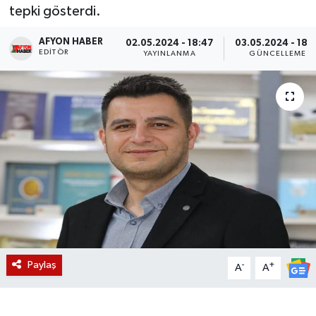
tepki gösterdi.
Magazin
AFYON HABER
02.05.2024 - 18:47
03.05.2024 - 18:3
EDITÖR
YAYINLANMA
GÜNCELLEME
Etkinlikler
Paylaş
-
+
A
A