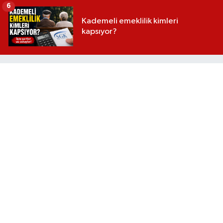
6
Kademeli emeklilik kimleri
kapsıyor?