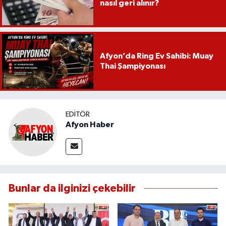
nasıl geri alınır?
Afyon’da Ring Ev Sahibi: Muay
Thai Şampiyonası
EDITÖR
Afyon Haber
Bunlar da ilginizi çekebilir