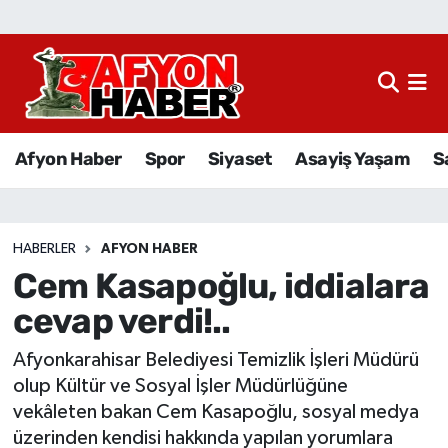
Afyon Haber
Siyaset
Afyon Haber
Spor
Siyaset
Asayiş Yaşam
S
Spor
Asayiş Yaşam
HABERLER
AFYON HABER
Cem Kasapoğlu, iddialara
Sağlık
cevap verdi!..
Eğitim
Afyonkarahisar Belediyesi Temizlik İşleri Müdürü
Sivil Toplum
olup Kültür ve Sosyal İşler Müdürlüğüne
vekâleten bakan Cem Kasapoğlu, sosyal medya
Ekonomi
üzerinden kendisi hakkında yapılan yorumlara