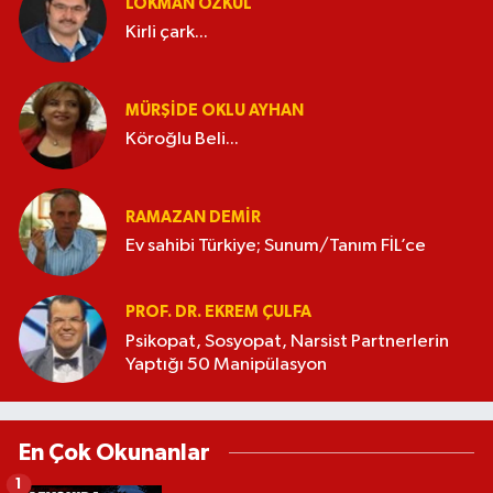
LOKMAN ÖZKUL
Kirli çark...
MÜRŞIDE OKLU AYHAN
Köroğlu Beli...
RAMAZAN DEMİR
Ev sahibi Türkiye; Sunum/Tanım FİL’ce
PROF. DR. EKREM ÇULFA
Psikopat, Sosyopat, Narsist Partnerlerin
Yaptığı 50 Manipülasyon
En Çok Okunanlar
1