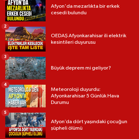
Afyon'da mezarlıkta bir erkek
cesedi bulundu
2
OEDAŞ Afyonkarahisar ili elektrik
kesintileri duyurusu
3
Büyük deprem mi geliyor?
4
Meteoroloji duyurdu:
Afyonkarahisar 5 Günlük Hava
Durumu
5
Afyon’da dört yaşındaki çocuğun
şüpheli ölümü