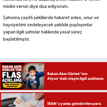
mislini versin diye dua ediyorum.
Şahsıma çeşitli şekillerde hakaret eden, onur ve
haysiyetimi zedeleyecek şekilde paylaşımlar
yapan ilgili şahıslar hakkında yasal süreç
başlatılmıştır.
Bakan Akın Gürlek'ten
Afyon'daki olayla ilgili açıklama
İBAN'a yanlış gönderilen para