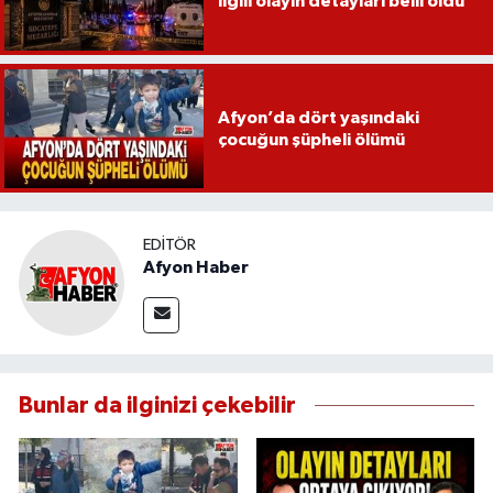
ilgili olayın detayları belli oldu
Afyon’da dört yaşındaki
çocuğun şüpheli ölümü
EDITÖR
Afyon Haber
Bunlar da ilginizi çekebilir