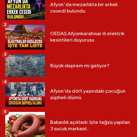
Afyon'da mezarlıkta bir erkek
cesedi bulundu
2
OEDAŞ Afyonkarahisar ili elektrik
kesintileri duyurusu
3
Büyük deprem mi geliyor?
4
Afyon’da dört yaşındaki çocuğun
şüpheli ölümü
5
Bakanlık açıkladı: İşte tağşiş yapılan
3 sucuk markası!..