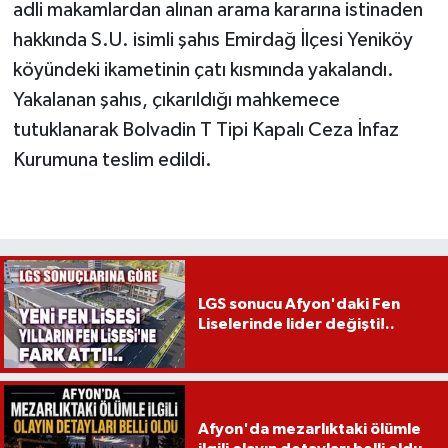
adli makamlardan alınan arama kararına istinaden
hakkında S.U. isimli şahıs Emirdağ İlçesi Yeniköy
köyündeki ikametinin çatı kısmında yakalandı.
Yakalanan şahıs, çıkarıldığı mahkemece
tutuklanarak Bolvadin T Tipi Kapalı Ceza İnfaz
Kurumuna teslim edildi.
LGS sonucu Afyon'daki Fen
Liselerinde lider değişti!..
Afyon'da mezarlıktaki ölümle