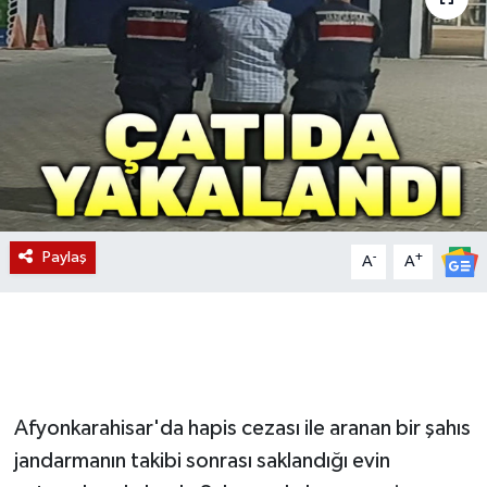
Magazin
Etkinlikler
Paylaş
-
+
A
A
Afyonkarahisar'da hapis cezası ile aranan bir şahıs
jandarmanın takibi sonrası saklandığı evin