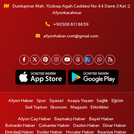
Dumlupınar Mah. Yüzbaşı Agah Caddesi No:44 Daire:3 Kat:2
Afyonkarahisar
+90506 811 8659
afyonhaber.com@gmail.com
Afyon Haber
Spor
Siyaset
Asayiş Yaşam
Sağlık
Eğitim
Sivil Toplum
Ekonomi
Magazin
Etkinlikler
Afyon Çay Haber
Başmakçı Haber
Bayat Haber
Bolvadin Haber
Çobanlar Haber
Dazkırı Haber
Dinar Haber
Emirdağ Haber
Evciler Haber
Hocalar Haber
İhsaniye Haber