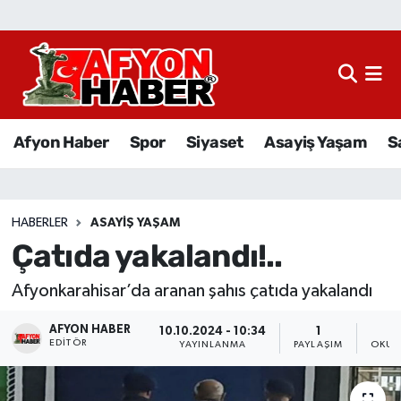
Afyon Haber
Siyaset
Afyon Haber
Spor
Siyaset
Asayiş Yaşam
S
Spor
Asayiş Yaşam
HABERLER
ASAYIŞ YAŞAM
Çatıda yakalandı!..
Sağlık
Afyonkarahisar’da aranan şahıs çatıda yakalandı
Eğitim
AFYON HABER
10.10.2024 - 10:34
1
Sivil Toplum
EDITÖR
YAYINLANMA
PAYLAŞIM
OKUN
Ekonomi