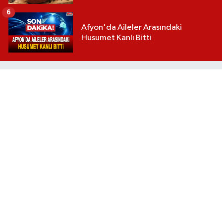
6
Afyon'da Aileler Arasındaki
Husumet Kanlı Bitti