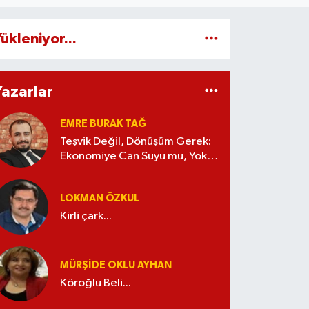
ükleniyor...
Yazarlar
EMRE BURAK TAĞ
Teşvik Değil, Dönüşüm Gerek:
Ekonomiye Can Suyu mu, Yoksa
Kaynak İsrafı mı?
LOKMAN ÖZKUL
Kirli çark...
MÜRŞIDE OKLU AYHAN
Köroğlu Beli...