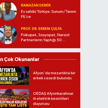
RAMAZAN DEMİR
Ev sahibi Türkiye; Sunum/Tanım
FİL’ce
PROF. DR. EKREM ÇULFA
Psikopat, Sosyopat, Narsist
Partnerlerin Yaptığı 50
Manipülasyon
En Çok Okunanlar
Afyon'da mezarlıkta bir
erkek cesedi bulundu
OEDAŞ Afyonkarahisar
ili elektrik kesintileri
duyurusu