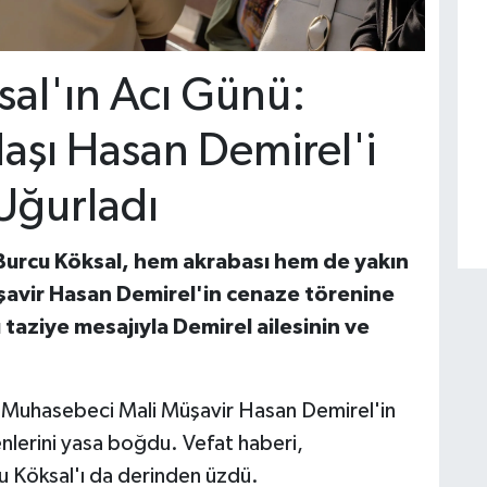
al'ın Acı Günü:
aşı Hasan Demirel'i
Uğurladı
Burcu Köksal, hem akrabası hem de yakın
şavir Hasan Demirel'in cenaze törenine
 taziye mesajıyla Demirel ailesinin ve
n Muhasebeci Mali Müşavir Hasan Demirel'in
venlerini yasa boğdu. Vefat haberi,
u Köksal'ı da derinden üzdü.