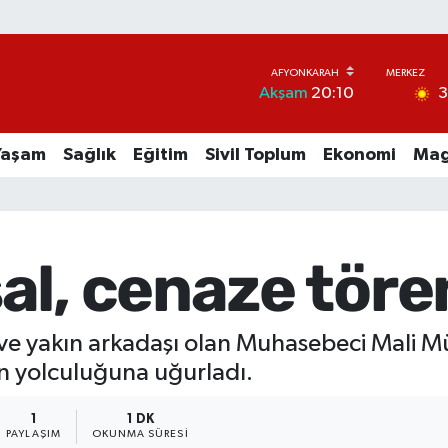
Akşam
20:10
Yaşam
Sağlık
Eğitim
Sivil Toplum
Ekonomi
Mag
l, cenaze tören
ve yakın arkadaşı olan Muhasebeci Mali M
n yolculuğuna uğurladı.
1
1 DK
PAYLAŞIM
OKUNMA SÜRESI