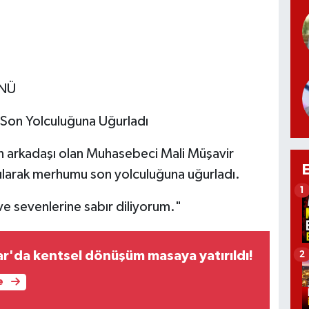
ÜNÜ
 Son Yolculuğuna Uğurladı
ın arkadaşı olan Muhasebeci Mali Müşavir
ılarak merhumu son yolculuğuna uğurladı.
1
ve sevenlerine sabır diliyorum."
r'da kentsel dönüşüm masaya yatırıldı!
2
e