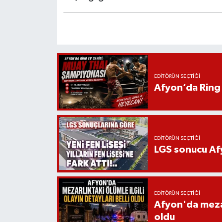
EDITÖRÜN SEÇTIĞI
Afyon’da Ring 
EDITÖRÜN SEÇTIĞI
LGS sonucu Afy
EDITÖRÜN SEÇTIĞI
Afyon'da mezarl
oldu