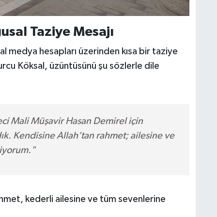
sal Taziye Mesajı
l medya hesapları üzerinden kısa bir taziye
rcu Köksal, üzüntüsünü şu sözlerle dile
 Mali Müşavir Hasan Demirel için
k. Kendisine Allah’tan rahmet; ailesine ve
liyorum."
met, kederli ailesine ve tüm sevenlerine