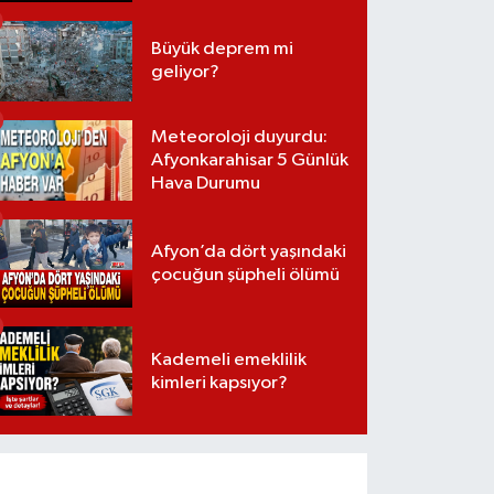
Büyük deprem mi
geliyor?
Meteoroloji duyurdu:
Afyonkarahisar 5 Günlük
Hava Durumu
Afyon’da dört yaşındaki
çocuğun şüpheli ölümü
Kademeli emeklilik
kimleri kapsıyor?