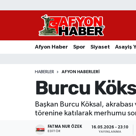
Afyon Haber
Siyaset
Afyon Haber
Spor
Siyaset
Asayiş 
Spor
Asayiş Yaşam
HABERLER
AFYON HABERLERI
Burcu Köksa
Sağlık
Eğitim
Başkan Burcu Köksal, akrabası 
törenine katılarak merhumu so
Sivil Toplum
FATMA NUR ÖZEK
16.05.2026 - 23:10
Ekonomi
EDITÖR
YAYINLANMA