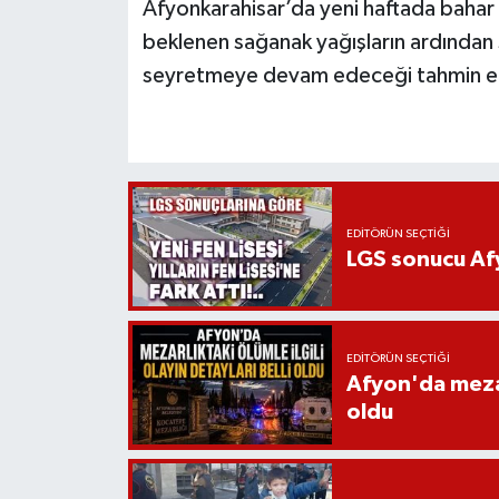
Afyonkarahisar’da yeni haftada bahar h
beklenen sağanak yağışların ardından 
seyretmeye devam edeceği tahmin ed
EDITÖRÜN SEÇTIĞI
LGS sonucu Afy
EDITÖRÜN SEÇTIĞI
Afyon'da mezarl
oldu