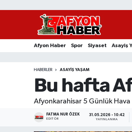
Afyon Haber
Siyaset
Afyon Haber
Spor
Siyaset
Asayiş 
Spor
Asayiş Yaşam
HABERLER
ASAYIŞ YAŞAM
Bu hafta Af
Sağlık
Eğitim
Afyonkarahisar 5 Günlük Hava D
Sivil Toplum
FATMA NUR ÖZEK
31.05.2026 - 10:42
EDITÖR
YAYINLANMA
Ekonomi