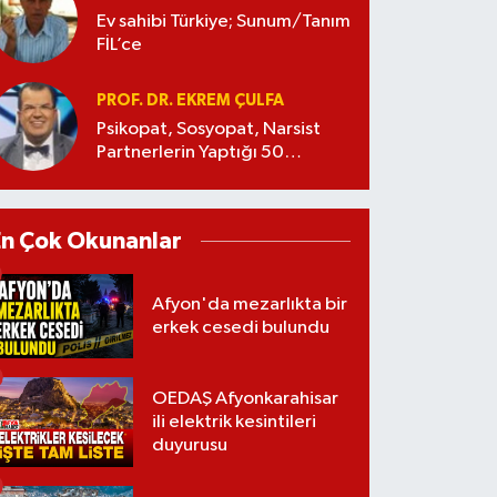
Ev sahibi Türkiye; Sunum/Tanım
FİL’ce
PROF. DR. EKREM ÇULFA
Psikopat, Sosyopat, Narsist
Partnerlerin Yaptığı 50
Manipülasyon
En Çok Okunanlar
Afyon'da mezarlıkta bir
erkek cesedi bulundu
OEDAŞ Afyonkarahisar
ili elektrik kesintileri
duyurusu