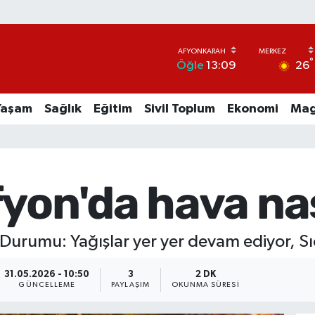
°
26
Öğle
13:09
Yaşam
Sağlık
Eğitim
Sivil Toplum
Ekonomi
Mag
yon'da hava nas
urumu: Yağışlar yer yer devam ediyor, Sı
31.05.2026 - 10:50
3
2 DK
GÜNCELLEME
PAYLAŞIM
OKUNMA SÜRESI