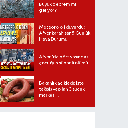
Büyük deprem mi
geliyor?
Meteoroloji duyurdu:
Afyonkarahisar 5 Günlük
Hava Durumu
Afyon’da dört yaşındaki
çocuğun şüpheli ölümü
Bakanlık açıkladı: İşte
tağşiş yapılan 3 sucuk
markası!..