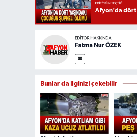
EDITÖRÜN SEÇTIĞI
Afyon’da dört
EDITÖR HAKKINDA
Fatma Nur ÖZEK
Bunlar da ilginizi çekebilir