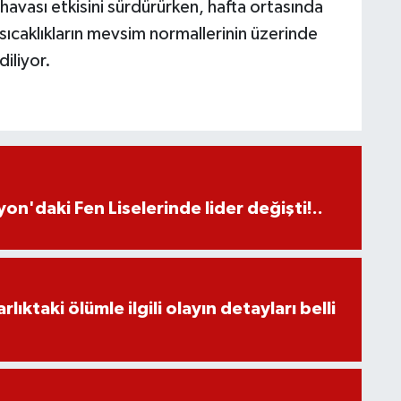
avası etkisini sürdürürken, hafta ortasında
sıcaklıkların mevsim normallerinin üzerinde
iliyor.
on'daki Fen Liselerinde lider değişti!..
ıktaki ölümle ilgili olayın detayları belli