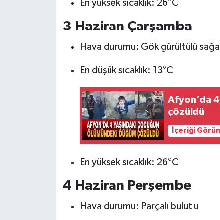
En yüksek sıcaklık: 26°C
3 Haziran Çarşamba
Hava durumu: Gök gürültülü sağan
En düşük sıcaklık: 13°C
Afyon’da 4
çözüldü
İçeriği Görü
En yüksek sıcaklık: 26°C
4 Haziran Perşembe
Hava durumu: Parçalı bulutlu