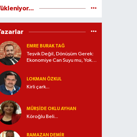
ükleniyor...
Yazarlar
EMRE BURAK TAĞ
Teşvik Değil, Dönüşüm Gerek:
Ekonomiye Can Suyu mu, Yoksa
Kaynak İsrafı mı?
LOKMAN ÖZKUL
Kirli çark...
MÜRŞIDE OKLU AYHAN
Köroğlu Beli...
RAMAZAN DEMİR