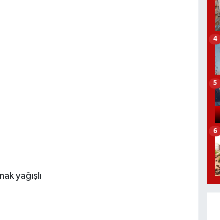
4
5
6
ak yağışlı