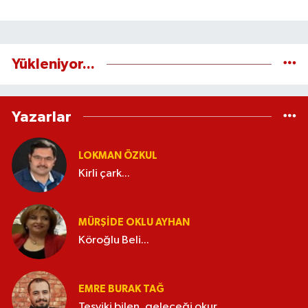
Yükleniyor...
Yazarlar
LOKMAN ÖZKUL
Kirli çark...
MÜRŞIDE OKLU AYHAN
Köroğlu Beli...
EMRE BURAK TAĞ
Teşviki bilen, geleceği okur