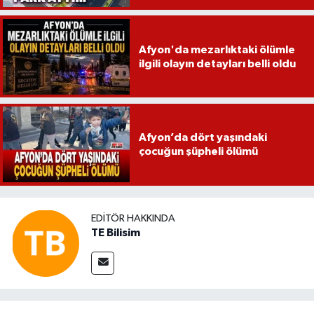
Afyon'da mezarlıktaki ölümle
ilgili olayın detayları belli oldu
Afyon’da dört yaşındaki
çocuğun şüpheli ölümü
EDITÖR HAKKINDA
TE Bilisim