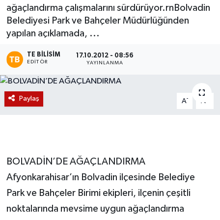
ağaçlandırma çalışmalarını sürdürüyor.rnBolvadin
Magazin
Belediyesi Park ve Bahçeler Müdürlüğünden
yapılan açıklamada, ...
Etkinlikler
TE BILISIM
17.10.2012 - 08:56
EDITÖR
YAYINLANMA
Paylaş
-
+
A
A
BOLVADİN’DE AĞAÇLANDIRMA
Afyonkarahisar’ın Bolvadin ilçesinde Belediye
Park ve Bahçeler Birimi ekipleri, ilçenin çeşitli
noktalarında mevsime uygun ağaçlandırma