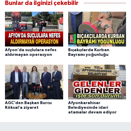
Bunlar da ilginizi çekebilir
Afyon’da suçlulara nefes
Bıçakçılarda Kurban
aldırmayan operasyon
Bayramı yoğunluğu
AGC’den Başkan Burcu
Afyonkarahisar
Köksal’a ziyaret
Belediyesinde idari
atamalar devam ediyor