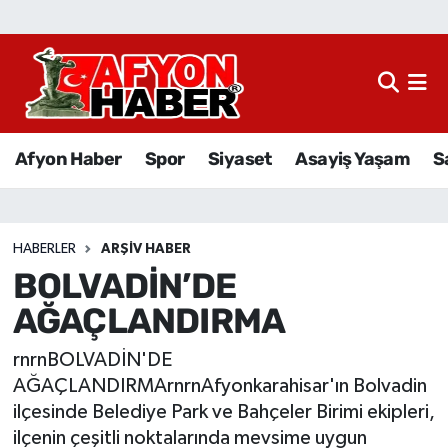
Afyon Haber
Siyaset
Afyon Haber
Spor
Siyaset
Asayiş Yaşam
S
Spor
Asayiş Yaşam
HABERLER
ARŞIV HABER
BOLVADİN’DE
Sağlık
AĞAÇLANDIRMA
Eğitim
rnrnBOLVADİN'DE
Sivil Toplum
AĞAÇLANDIRMArnrnAfyonkarahisar'ın Bolvadin
ilçesinde Belediye Park ve Bahçeler Birimi ekipleri,
Ekonomi
ilçenin çeşitli noktalarında mevsime uygun