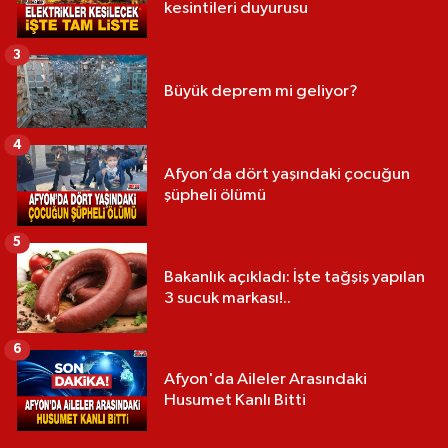
kesintileri duyurusu
3
Büyük deprem mi geliyor?
4
Afyon’da dört yaşındaki çocuğun
şüpheli ölümü
5
Bakanlık açıkladı: İşte tağşiş yapılan
3 sucuk markası!..
6
Afyon'da Aileler Arasındaki
Husumet Kanlı Bitti