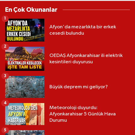
En Çok Okunanlar
1
Afyon'da mezarlıkta bir erkek
cesedi bulundu
2
OEDAŞ Afyonkarahisar ili elektrik
kesintileri duyurusu
3
Büyük deprem mi geliyor?
4
Meteoroloji duyurdu:
Afyonkarahisar 5 Günlük Hava
Durumu
5