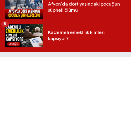
Afyon’da dört yaşındaki çocuğun
şüpheli ölümü
6
Kademeli emeklilik kimleri
kapsıyor?