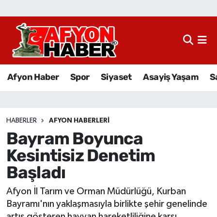
Afyon Haber
Siyaset
Afyon Haber
Spor
Siyaset
Asayiş Yaşam
S
Spor
Asayiş Yaşam
HABERLER
AFYON HABERLERI
Bayram Boyunca
Sağlık
Kesintisiz Denetim
Eğitim
Başladı
Sivil Toplum
Afyon İl Tarım ve Orman Müdürlüğü, Kurban
Bayramı'nın yaklaşmasıyla birlikte şehir genelinde
Ekonomi
artış gösteren hayvan hareketliliğine karşı