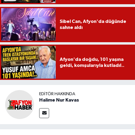
Sibel Can, Afyon'da düğünde
sahne aldı
Afyon'da doğdu, 101 yaşına
geldi, komşularıyla kutladı!..
EDITÖR HAKKINDA
Halime Nur Kavas