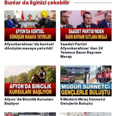
Bunlar da ilginizi çekebilir
Afyonkarahisar'da kentsel
Saadet Partisi
dönüşüm masaya yatırıldı!
Afyonkarahisar'dan 24
Temmuz Basın Bayramı
Mesajı
Afyon'da Binicilik Kursuları
İl Müdürü Miraç Sünnetci
Başlıyor
Gençlerle Buluştu