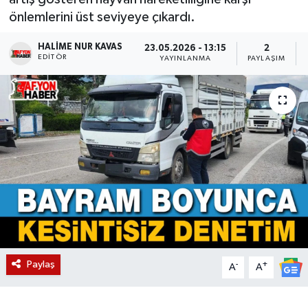
önlemlerini üst seviyeye çıkardı.
Magazin
HALIME NUR KAVAS
23.05.2026 - 13:15
2
EDITÖR
Etkinlikler
YAYINLANMA
PAYLAŞIM
Paylaş
-
+
A
A