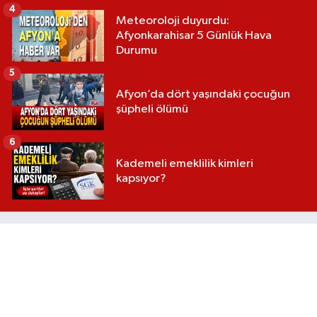
4
Meteoroloji duyurdu:
Afyonkarahisar 5 Günlük Hava
Durumu
5
Afyon’da dört yaşındaki çocuğun
şüpheli ölümü
6
Kademeli emeklilik kimleri
kapsıyor?