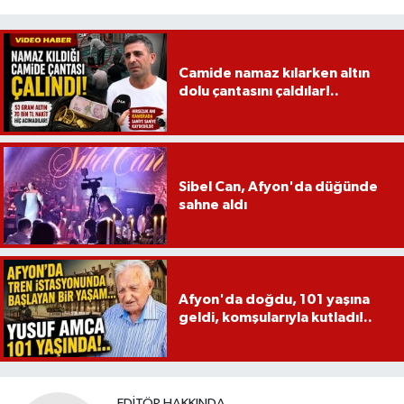
Camide namaz kılarken altın
dolu çantasını çaldılar!..
Sibel Can, Afyon'da düğünde
sahne aldı
Afyon'da doğdu, 101 yaşına
geldi, komşularıyla kutladı!..
EDITÖR HAKKINDA