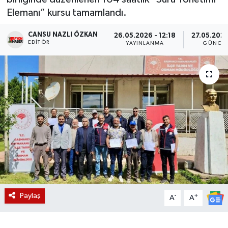
Elemanı” kursu tamamlandı.
Magazin
CANSU NAZLI ÖZKAN
26.05.2026 - 12:18
27.05.2026
EDITÖR
Etkinlikler
YAYINLANMA
GÜNCEL
Paylaş
-
+
A
A