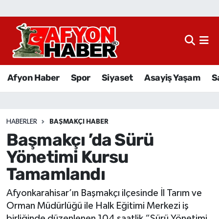
Afyon Haber
Siyaset
Afyon Haber
Spor
Siyaset
Asayiş Yaşam
S
Spor
Asayiş Yaşam
HABERLER
BAŞMAKÇI HABER
Başmakçı ’da Sürü
Sağlık
Yönetimi Kursu
Eğitim
Tamamlandı
Sivil Toplum
Afyonkarahisar’ın Başmakçı ilçesinde İl Tarım ve
Orman Müdürlüğü ile Halk Eğitimi Merkezi iş
Ekonomi
birliğinde düzenlenen 104 saatlik “Sürü Yönetimi